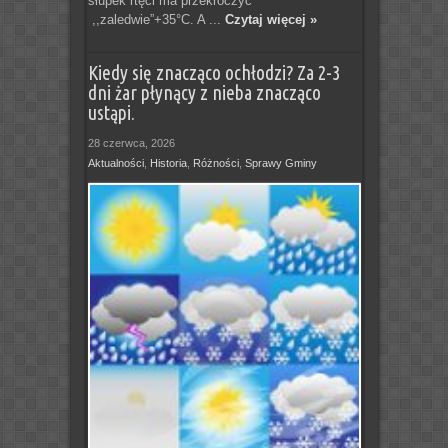
słupek rtęci ma przekroczyć
,,zaledwie”+35°C. A ...
Czytaj więcej »
Kiedy się znacząco ochłodzi? Za 2-3
dni żar płynący z nieba znacząco
ustąpi.
28 czerwca, 2026
Aktualności
,
Historia
,
Różności
,
Sprawy Gminy