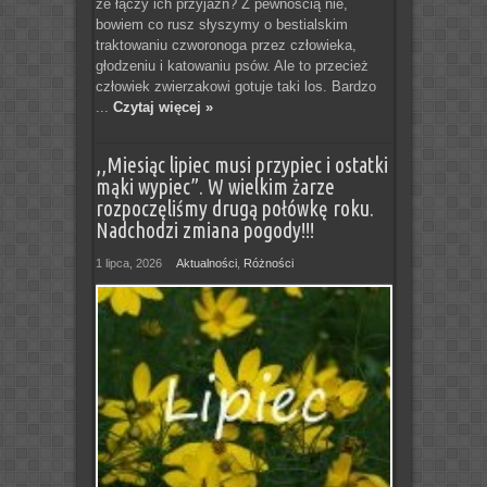
że łączy ich przyjaźń? Z pewnością nie,
bowiem co rusz słyszymy o bestialskim
traktowaniu czworonoga przez człowieka,
głodzeniu i katowaniu psów. Ale to przecież
człowiek zwierzakowi gotuje taki los. Bardzo
...
Czytaj więcej »
,,Miesiąc lipiec musi przypiec i ostatki
mąki wypiec”. W wielkim żarze
rozpoczęliśmy drugą połówkę roku.
Nadchodzi zmiana pogody!!!
1 lipca, 2026
Aktualności
,
Różności