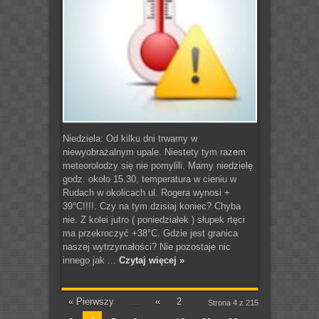
Niedziela: Od kilku dni trwamy w
niewyobrażalnym upale. Niestety tym razem
meteorolodzy się nie pomylili. Mamy niedzielę
godz. około 15.30, temperatura w cieniu w
Rudach w okolicach ul. Rogera wynosi +
39°C!!!!. Czy na tym dzisiaj koniec? Chyba
nie. Z kolei jutro ( poniedziałek ) słupek rtęci
ma przekroczyć +38°C. Gdzie jest granica
naszej wytrzymałości? Nie pozostaje nic
innego jak ...
Czytaj więcej »
« Pierwszy
...
«
2
Strona 4 z 215