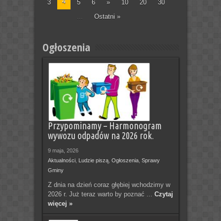
4
3
5
6
»
10
20
30
...
Ostatni »
Ogłoszenia
Przypominamy – Harmonogram
wywozu odpadów na 2026 rok.
9 maja, 2026
Aktualności
,
Ludzie piszą
,
Ogłoszenia
,
Sprawy
Gminy
Z dnia na dzień coraz głębiej wchodzimy w
2026 r. Już teraz warto by poznać ...
Czytaj
więcej »