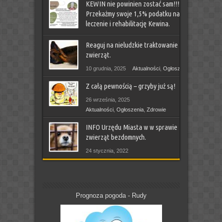
KEWIN nie powinien zostać sam!!!
Przekażmy swoje 1,5% podatku na
leczenie i rehabilitację Kewina.
21 stycznia, 2026
Reaguj na nieludzkie traktowanie
Aktualności
,
Ludzie piszą
,
Ogłoszenia
,
Sprawy Gminy
,
zwierząt.
Zdrowie
10 grudnia, 2025
Aktualności
,
Ogłoszenia
Z całą pewnością – grzyby już są!
26 września, 2025
Aktualności
,
Ogłoszenia
,
Zdrowie
INFO Urzędu Miasta w w sprawie
zwierząt bezdomnych.
24 stycznia, 2022
Aktualności
,
Ludzie piszą
,
Ogłoszenia
,
Sprawy Gminy
Prognoza pogoda - Rudy