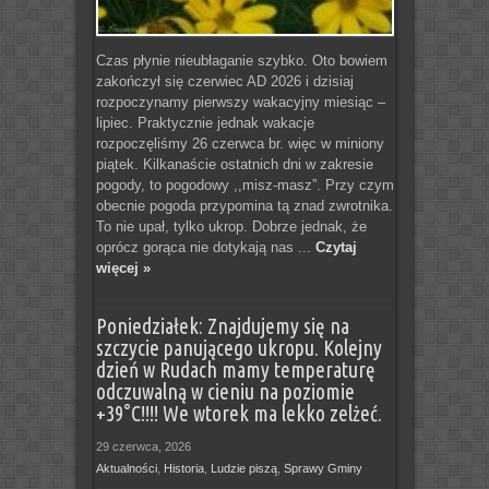
Czas płynie nieubłaganie szybko. Oto bowiem
zakończył się czerwiec AD 2026 i dzisiaj
rozpoczynamy pierwszy wakacyjny miesiąc –
lipiec. Praktycznie jednak wakacje
rozpoczęliśmy 26 czerwca br. więc w miniony
piątek. Kilkanaście ostatnich dni w zakresie
pogody, to pogodowy ,,misz-masz”. Przy czym
obecnie pogoda przypomina tą znad zwrotnika.
To nie upał, tylko ukrop. Dobrze jednak, że
oprócz gorąca nie dotykają nas ...
Czytaj
więcej »
Poniedziałek: Znajdujemy się na
szczycie panującego ukropu. Kolejny
dzień w Rudach mamy temperaturę
odczuwalną w cieniu na poziomie
+39°C!!!! We wtorek ma lekko zelżeć.
29 czerwca, 2026
Aktualności
,
Historia
,
Ludzie piszą
,
Sprawy Gminy