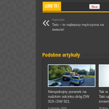
Lubie To !
Poprzedni:
Tato – to najlepszy mężczyzna na
świecie!
Podobne artykuły
Niespokojny poranek na
Tak w 
rudzkim odcinku dróg DW
Taki u
919 i DW 921.
śmiert
4 sierpnia, 2026
30 lipca