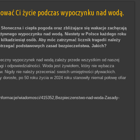
ować Ci życie podczas wypoczynku nad wodą.
 Słoneczna i ciepła pogoda oraz zbliżające się wakacje zachęcają
ktywnego wypoczynku nad wodą. Niestety w Polsce każdego roku
 kilkadziesiąt osób. Aby móc zatrzymać licznik tragedii należy
strzegać podstawowych zasad bezpieczeństwa. Jakich?
eczny wypoczynek nad wodą zależy przede wszystkim od naszej
gi i odpowiedzialności. Woda jest żywiołem, który nie wybacza
w. Nigdy nie należy przeceniać swoich umiejętności pływackich.
 dorosłe, po 50 roku życia w 2024 roku stanowiły niemal połowę ofiar
at/informacje/wiadomosci/415352,Bezpieczenstwo-nad-woda-Zasady-