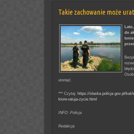
Takie zachowanie może urat
Lato,
do a
tonie
prze
Bezpi
rozwa
błędó
Osoby
utonięć.
*** Czytaj:
https://slaska.policja.gov.pl/k
ktore-ratuja-zycie.html
INFO: Policja
Redakcja