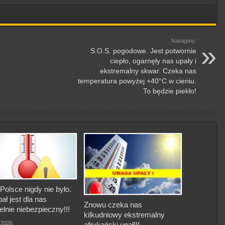
Następny:
S.O.S. pogodowe. Jest potwornie
ciepło, ogarnęły nas upały i
ekstremalny skwar. Czeka nas
temperatura powyżej +40°C w cieniu.
To będzie piekło!
Polsce nigdy nie było.
pał jest dla nas
Znowu czeka nas
elnie niebezpieczny!!!
kilkudniowy ekstremalny
, 2026
afrykański upał!!!