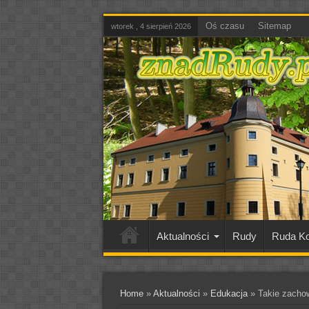
Oś czasu
Sitemap
wtorek , 4 sierpień 2026
Aktualności
Rudy
Ruda Ko
Home
»
Aktualności
»
Edukacja
»
Takie zacho