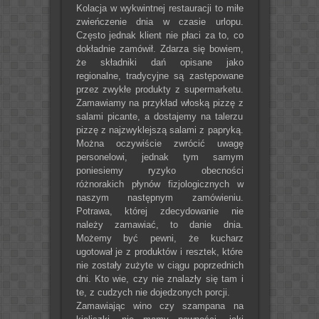
Kolacja w wykwintnej restauracji to miłe
zwieńczenie dnia w czasie urlopu.
Często jednak klient nie płaci za to, co
dokładnie zamówił. Zdarza się bowiem,
że składniki dań opisane jako
regionalne, tradycyjne są zastępowane
przez zwykłe produkty z supermarketu.
Zamawiamy na przykład włoską pizzę z
salami picante, a dostajemy na talerzu
pizzę z najzwyklejszą salami z papryką.
Można oczywiście zwrócić uwagę
personelowi, jednak tym samym
poniesiemy ryzyko obecności
różnorakich płynów fizjologicznych w
naszym następnym zamówieniu.
Potrawa, której zdecydowanie nie
należy zamawiać, to danie dnia.
Możemy być pewni, że kucharz
ugotował je z produktów i resztek, które
nie zostały zużyte w ciągu poprzednich
dni. Kto wie, czy nie znalazły się tam i
te, z cudzych nie dojedzonych porcji.
Zamawiając wino czy szampana na