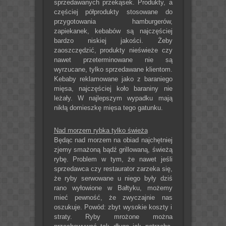
sprzedawanych przekąsek. Produkty, a
częściej półprodukty stosowane do
przygotowania hamburgerów,
zapiekanek, kebabów są najczęściej
bardzo niskiej jakości. Żeby
zaoszczędzić, produkty nieświeże czy
nawet przeterminowane nie są
wyrzucane, tylko sprzedawane klientom.
Kebaby reklamowane jako z baraniego
mięsa, najczęściej koło baraniny nie
leżały. W najlepszym wypadku mają
nikłą domieszkę mięsa tego gatunku.
Nad morzem rybka tylko świeża
Będąc nad morzem na obiad najchętniej
zjemy smażoną bądź grillowaną, świeżą
rybę. Problem w tym, że nawet jeśli
sprzedawca czy restaurator zarzeka się,
że ryby serwowane u niego były dziś
rano wyłowione w Bałtyku, możemy
mieć pewność, że zwyczajnie nas
oszukuje. Powód: zbyt wysokie koszty i
straty. Ryby mrożone można