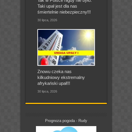
Tak w Polsce nigdy nie było.
Taki upał jest dla nas
śmiertelnie niebezpieczny!!!
30 lipca, 2026
Znowu czeka nas
kilkudniowy ekstremalny
afrykański upał!!!
30 lipca, 2026
Prognoza pogoda - Rudy