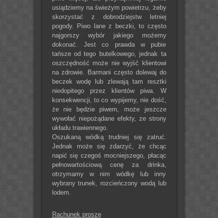
usiądziemy na świeżym powietrzu, żeby
skorzystać z dobrodziejstw letniej
pogody. Piwo lane z beczki, to często
najgorszy wybór jakiego możemy
dokonać. Jest co prawda w pubie
tańsze od tego butelkowego, jednak ta
oszczędność może nie wyjść klientowi
na zdrowie. Barmani często dolewaj do
beczek wodę lub zlewają tam resztki
niedopitego przez klientów piwa. W
konsekwencji, to co wypijemy, nie dość,
że nie będzie piwem, może jeszcze
wywołać niepożądane efekty, ze strony
układu trawiennego.
Oszukaną wódką trudniej się zatruć.
Jednak może się zdarzyć, że chcąc
napić się czegoś mocniejszego, płacąc
pełnowartościową cenę za drinka,
otrzymamy w nim wódkę lub inny
wybrany trunek, rozcieńczony wodą lub
lodem.
Rachunek proszę