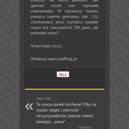
kieliszki, nie mamy pewności, jaki
gatunek został nam naprawdę
zaserwowany. W restauracji również
powraca kwestia gramatury dań. Czy
zaserwowany przez kucharza kawałek
mięsa ma rzeczywiście 250 gram, jak
podawało menu?
Smacznego życzy:
Redakcja www.znadRudy.pl
Poprzedni:
Te nasze psiaki kochane! Oby za
wasze ciepło i wierność
otrzymywałyście zawsze miłość
swojego ,,pana”.
Następny: