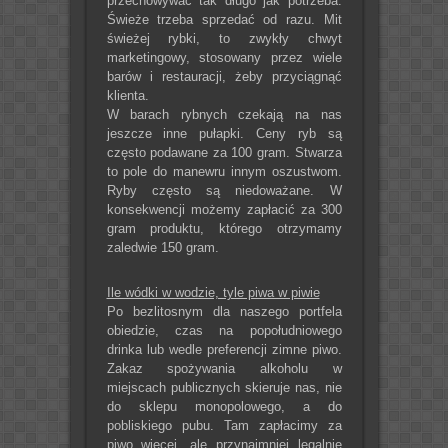
przechowywać tak długo jak potrzeba.
Świeże trzeba sprzedać od razu. Mit
świeżej rybki, to zwykły chwyt
marketingowy, stosowany przez wiele
barów i restauracji, żeby przyciągnąć
klienta.
W barach rybnych czekają na nas
jeszcze inne pułapki. Ceny ryb są
często podawane za 100 gram. Stwarza
to pole do manewru innym oszustwom.
Ryby często są niedoważane. W
konsekwencji możemy zapłacić za 300
gram produktu, którego otrzymamy
zaledwie 150 gram.
Ile wódki w wodzie, tyle piwa w piwie
Po bezlitosnym dla naszego portfela
obiedzie, czas na popołudniowego
drinka lub wedle preferencji zimne piwo.
Zakaz spożywania alkoholu w
miejscach publicznych skieruje nas, nie
do sklepu monopolowego, a do
pobliskiego pubu. Tam zapłacimy za
piwo więcej, ale przynajmniej legalnie