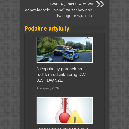
UWAGA ,,PANY” – to Wy
odpowiadacie ,,słono” za zachowanie
Twojego przyjaciela.
Podobne artykuły
Niespokojny poranek na
rudzkim odcinku dróg DW
919 i DW 921.
4 sierpnia, 2026