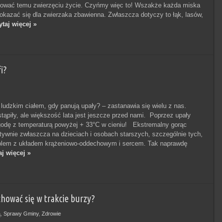
tować temu zwierzęciu życie. Czyńmy więc to! Wszakże każda miska
kazać się dla zwierzaka zbawienna. Zwłaszcza dotyczy to łąk, lasów,
taj więcej »
i?
 ludzkim ciałem, gdy panują upały? – zastanawia się wielu z nas.
stąpiły, ale większość lata jest jeszcze przed nami. Poprzez upały
odę z temperaturą powyżej + 33°C w cieniu! Ekstremalny gorąc
atywnie zwłaszcza na dzieciach i osobach starszych, szczególnie tych,
oblem z układem krążeniowo-oddechowym i sercem. Tak naprawdę
aj więcej »
ować się w trakcie burzy?
ą
,
Sprawy Gminy
,
Zdrowie