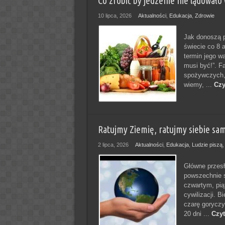
Co zrobić by jedzenie nie lądowało 
10 lipca, 2026
Aktualności
,
Edukacja
,
Zdrowie
Jak donoszą p
świecie co 8 
termin jego w
musi być!”. F
spożywczych, a
wiemy, ...
Czy
Ratujmy Ziemię, ratujmy siebie sa
2 lipca, 2026
Aktualności
,
Edukacja
,
Ludzie piszą
Główne przesł
powszechnie si
czwartym, pią
cywilizacji. 
czarę goryczy
20 dni ...
Czyt