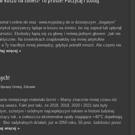
w koszu na śmieci? To proste! Poczytaj i stosuj.
ortal t-online.de oraz www.mypolacy.de w dzisiejszym ,,bogatym”
artykuł spożywczy ląduje w koszu na śmieci, bo się zepsuł lub upłynął
ażności. Ekolodzy łapią się za głowy i mówią jednym głosem: „tak nie
aktycznie. Na śmietnikach znajdowałoby się mniej artykułów
 Ty traciłbyś mniej pieniędzy, gdybyś potrafił mrozić. Ale często nie
taj więcej »
mych!
,
Sprawy Gminy
,
Zdrowie
anie niniejszego materiału brzmi – Mamy znacznie mniej czasu niż
ę uważa. Fakt jest taki, że 2018, 2019, 2020 i 2021 lata były
tym, szóstym i siódmym najcieplejszym rokiem w historii ludzkiej
Bieżący rok, a zwłaszcza ekstremalne upały sięgające +40°C dopełniają
. Bez radykalnych działań, już w 2050 roku, 55 proc. ludzkości przez
aj więcej »