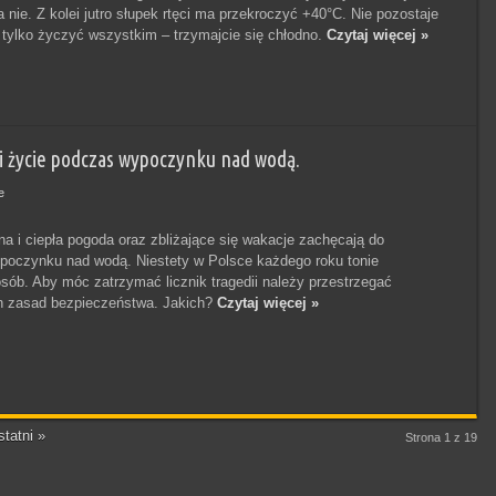
 nie. Z kolei jutro słupek rtęci ma przekroczyć +40°C. Nie pozostaje
k tylko życzyć wszystkim – trzymajcie się chłodno.
Czytaj więcej »
i życie podczas wypoczynku nad wodą.
e
na i ciepła pogoda oraz zbliżające się wakacje zachęcają do
oczynku nad wodą. Niestety w Polsce każdego roku tonie
osób. Aby móc zatrzymać licznik tragedii należy przestrzegać
 zasad bezpieczeństwa. Jakich?
Czytaj więcej »
tatni »
Strona 1 z 19