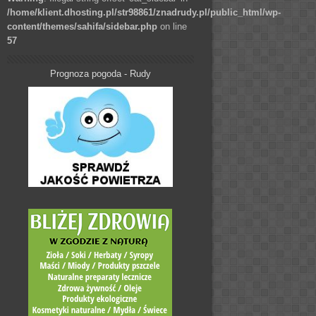
/home/klient.dhosting.pl/str98861/znadrudy.pl/public_html/wp-
content/themes/sahifa/sidebar.php
on line
57
Prognoza pogoda - Rudy