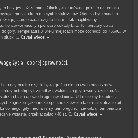
ych burz jest już za nami. Obiektywnie mówiąc, póki co natura nas
syłając na nas ekstremalnych kataklizmów. Oby tak było nadal, a
e. Gorąc, często pada, częste burze – tak moglibyśmy
ać końcówkę wiosny i pierwsze dekady lata. Temperatury coraz
j do góry. Temperatura w wielu miejscach może dochodzi do +35oC. W
h słupki ...
Czytaj więcej »
agę życia i dobrej sprawności.
 dni i nocy bardzo często bywa groźna dla naszych organizmów.
ratury potrafią być zdradliwe, zwłaszcza gdy towarzyszy im duża
wietrza i brak odpowiedniego nawodnienia. Udar cieplny to jedno z
zych zagrożeń, jakie może spotkać człowieka latem, niezależnie od
zi do niego, gdy mechanizmy termoregulacji zawodzą i temperatura
iecznie wzrasta, przekraczając +40 st. C.
Czytaj więcej »