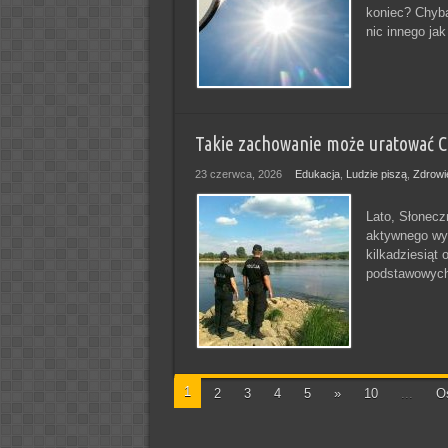
koniec? Chyba
nic innego ja
Takie zachowanie może uratować C
23 czerwca, 2026
Edukacja
,
Ludzie piszą
,
Zdrowi
Lato, Słonecz
aktywnego wyp
kilkadziesiąt 
podstawowych
1
2
3
4
5
»
10
...
Os