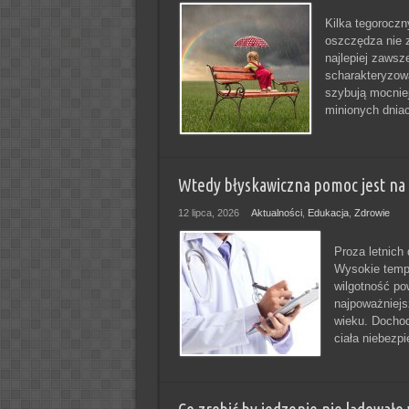
Kilka tegoroczn
oszczędza nie z
najlepiej zawsz
scharakteryzow
szybują mocnie
minionych dniac
Wtedy błyskawiczna pomoc jest na w
12 lipca, 2026
Aktualności
,
Edukacja
,
Zdrowie
Proza letnich
Wysokie tempe
wilgotność po
najpoważniejs
wieku. Dochod
ciała niebezp