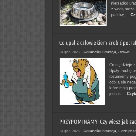
nierzadko ura
z wodą może o
parków, ...
Czy
Co upał z człowiekiem zrobić potraf
14 lipca, 2026
Aktualności
,
Edukacja
,
Zdrowie
Co się dzieje z
Upały trochę u
rozumiemy pog
odbija się neg
które mają pr
jednak ...
Czyt
PRZYPOMINAMY! Czy wiesz jak zach
13 lipca, 2026
Aktualności
,
Edukacja
,
Ludzie pisz