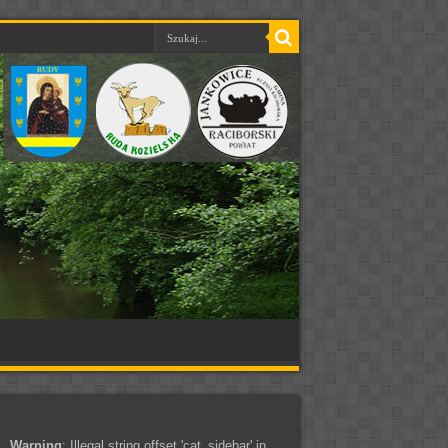
Warning
: Illegal string offset 'cat_sidebar' in