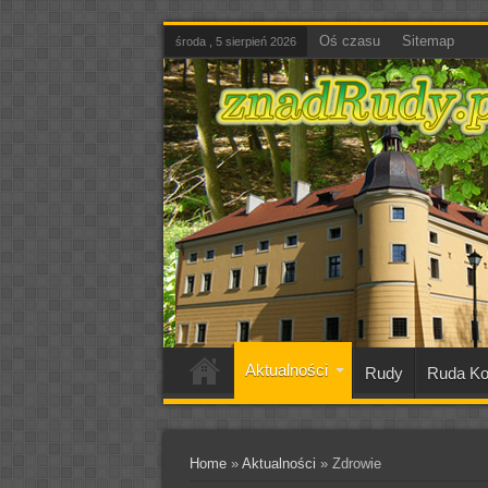
Oś czasu
Sitemap
środa , 5 sierpień 2026
Aktualności
Rudy
Ruda Ko
Home
»
Aktualności
»
Zdrowie