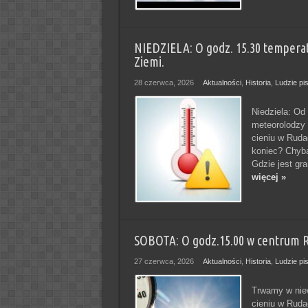
NIEDZIELA: O godz. 15.30 temperat
Ziemi.
28 czerwca, 2026
Aktualności
,
Historia
,
Ludzie pi
Niedziela: Od
meteorolodzy 
cieniu w Ruda
koniec? Chyba 
Gdzie jest gra
więcej »
SOBOTA: O godz.15.00 w centrum Ru
27 czerwca, 2026
Aktualności
,
Historia
,
Ludzie pi
Trwamy w niew
cieniu w Ruda