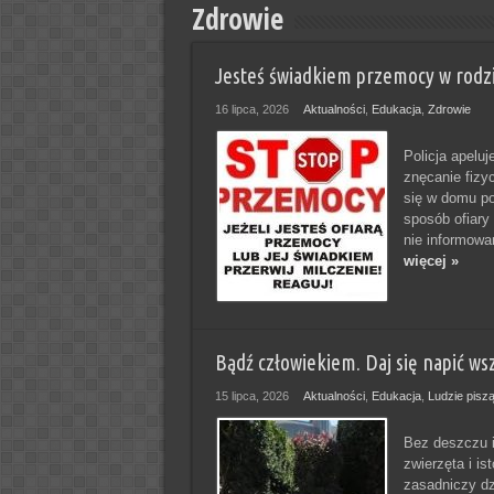
Zdrowie
Jesteś świadkiem przemocy w rodzi
16 lipca, 2026
Aktualności
,
Edukacja
,
Zdrowie
Policja apeluj
znęcanie fizyc
się w domu po
sposób ofiary
nie informowan
więcej »
Bądź człowiekiem. Daj się napić w
15 lipca, 2026
Aktualności
,
Edukacja
,
Ludzie pisz
Bez deszczu i
zwierzęta i i
zasadniczy dz