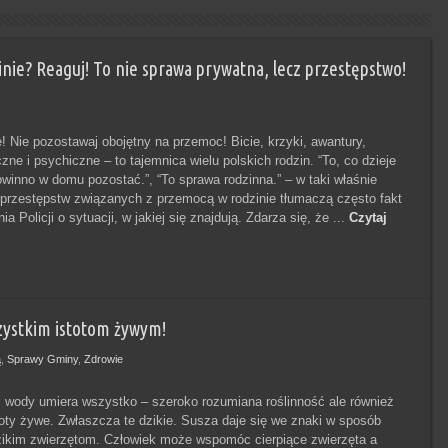
nie? Reaguj! To nie sprawa prywatna, lecz przestępstwo!
e! Nie pozostawaj obojętny na przemoc! Bicie, krzyki, awantury,
zne i psychiczne – to tajemnica wielu polskich rodzin. “To, co dzieje
winno w domu pozostać.”, “To sprawa rodzinna.” – w taki właśnie
 przestępstw związanych z przemocą w rodzinie tłumaczą często fakt
ia Policji o sytuacji, w jakiej się znajdują. Zdarza się, że ...
Czytaj
szystkim istotom żywym!
ą
,
Sprawy Gminy
,
Zdrowie
 wody umiera wszystko – szeroko rozumiana roślinność ale również
stoty żywe. Zwłaszcza te dzikie. Susza daje się we znaki w sposób
ikim zwierzętom. Człowiek może wspomóc cierpiące zwierzęta a