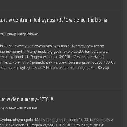
ura w Centrum Rud wynosi +39°C w cieniu. Piekło na
szą
,
Sprawy Gminy
,
Zdrowie
 kilku dni trwamy w niewyobrażalnym upale. Niestety tym razem
się nie pomylili. Mamy niedzielę godz. około 15.30, temperatura w
ch w okolicach ul. Rogera wynosi + 39°C!!!!. Czy na tym dzisiaj
nie. Z kolei jutro ( poniedziałek ) słupek rtęci ma przekroczyć +38°C.
nica naszej wytrzymałości? Nie pozostaje nic innego jak ...
Czytaj
d w cieniu mamy+37°C!!!!.
szą
,
Sprawy Gminy
,
Zdrowie
yobrażalnym upale. Mamy sobotę godz. około 15.00, temperatura w
ch w okolicach ul. Rogera wynosi + 37°C!!!!. Czy na tym dzisiaj