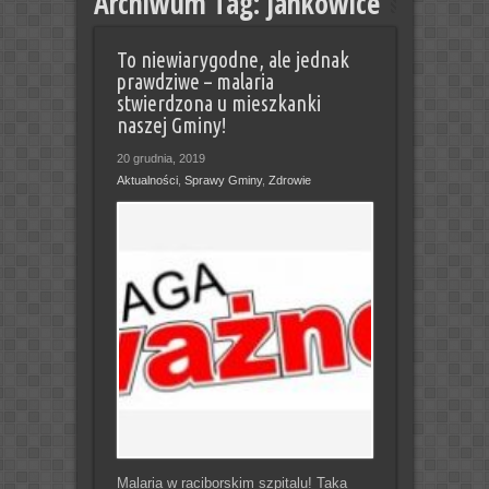
Archiwum Tag:
jankowice
To niewiarygodne, ale jednak
prawdziwe – malaria
stwierdzona u mieszkanki
naszej Gminy!
20 grudnia, 2019
Aktualności
,
Sprawy Gminy
,
Zdrowie
Malaria w raciborskim szpitalu! Taka