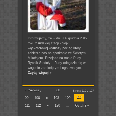
Informujemy, że w dniu 06 grudnia 2019
roku z rudzkiej stacji kolejki
wąskotorowej wyruszy pociąg który
zabierze nas na spotkanie ze Świętym
Mikołajem. Przejazd na trasie Rudy –
Rybnik Stodoły – Rudy odbędzie się w
wagonie zamkniętym i ogrzewanym.
Czytaj więcej »
« Pierwszy
...
80
Strona 110 z 127
110
90
100
«
108
109
111
112
»
120
...
Ostatni »