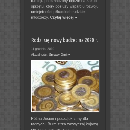
turnieju przeznaczony będzie na zakup
sprzętu, który posłuży wsparciu rozwoju
umiejętności piłkarskich rudzkiej
młodzieży.
Czytaj więcej »
Rodzi się nowy budżet na 2020 r.
11 grudnia, 2019
Aktualności
,
Sprawy Gminy
Późna Jesień i początek zimy dla
radnych i Burmistrza zazwyczaj kojarzą
się z pracami związanymi z