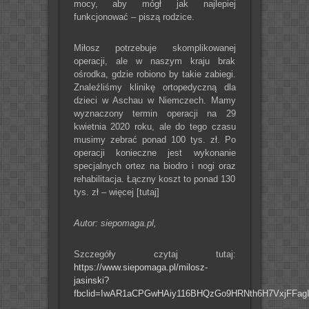
mocy, aby mógł jak najlepiej
funkcjonować – piszą rodzice.
Miłosz potrzebuje skomplikowanej
operacji, ale w naszym kraju brak
ośrodka, gdzie robiono by takie zabiegi.
Znaleźliśmy klinikę ortopedyczną dla
dzieci w Aschau w Niemczech. Mamy
wyznaczony termin operacji na 29
kwietnia 2020 roku, ale do tego czasu
musimy zebrać ponad 100 tys. zł. Po
operacji konieczne jest wykonanie
specjalnych ortez na biodro i nogi oraz
rehabilitacja. Łączny koszt to ponad 130
tys. zł – więcej [tutaj]
Autor: siepomaga.pl,
Szczegóły czytaj tutaj:
https://www.siepomaga.pl/milosz-
jasinski?
fbclid=IwAR1aCPGwHAiy116BHQzGo9HRNth6H7VxjFFag