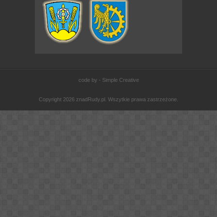
code by - Simple Creative
Copyright 2026 znadRudy.pl. Wszytkie prawa zastrzeżone.