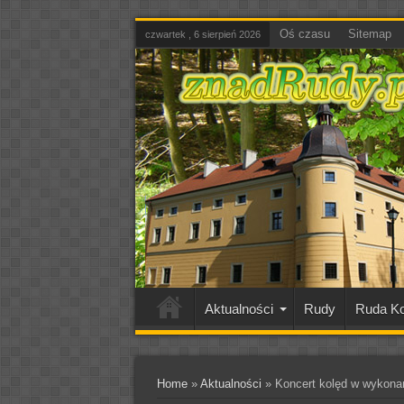
Oś czasu
Sitemap
czwartek , 6 sierpień 2026
Aktualności
Rudy
Ruda Ko
Home
»
Aktualności
»
Koncert kolęd w wykonani