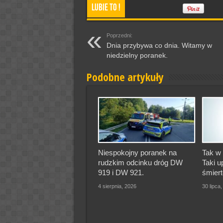
Lubie To !
Poprzedni:
Dnia przybywa co dnia. Witamy w
niedzielny poranek.
Podobne artykuły
Niespokojny poranek na
Tak w 
rudzkim odcinku dróg DW
Taki u
919 i DW 921.
śmiert
4 sierpnia, 2026
30 lipca