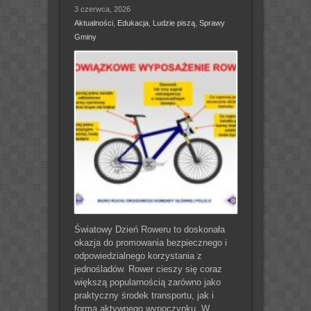
3 czerwca, 2026
Aktualności
,
Edukacja
,
Ludzie piszą
,
Sprawy
Gminy
Światowy Dzień Roweru to doskonała
okazja do promowania bezpiecznego i
odpowiedzialnego korzystania z
jednośladów. Rower cieszy się coraz
większą popularnością zarówno jako
praktyczny środek transportu, jak i
forma aktywnego wypoczynku. W