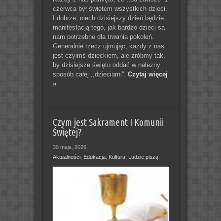
czerwca był świętem wszystkich dzieci.
I dobrze, niech dzisiejszy dzień będzie
manifestacją tego, jak bardzo dzieci są
nam potrzebne dla trwania pokoleń.
Generalnie rzecz ujmując, każdy z nas
jest czyimś dzieckiem, ale zróbmy tak,
by dzisiejsze święto oddać w należny
sposób całej ,,dzieciarni”.
Czytaj więcej
»
Czym jest Sakrament I Komunii
Świętej?
30 maja, 2026
Aktualności
,
Edukacja
,
Kultura
,
Ludzie piszą