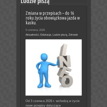
Ludzie piszą
Zmiana w przepisach – do 16
roku życia obowiązkowa jazda w
kasku.
5 czerwca, 2026
Aktualności
,
Edukacja
,
Ludzie piszą
,
Zdrowie
Od 3 czerwca 2026 r. wchodzą w życie
nowe przepisy dotyczące