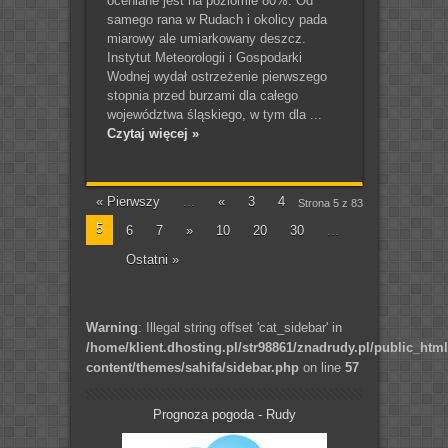
oceniane jest na poziomie 80%. Od
samego rana w Rudach i okolicy pada
miarowy ale umiarkowany deszcz.
Instytut Meteorologii i Gospodarki
Wodnej wydał ostrzeżenie pierwszego
stopnia przed burzami dla całego
województwa śląskiego, w tym dla ...
Czytaj więcej »
« Pierwszy
...
«
3
4
Strona 5 z 83
5
6
7
»
10
20
30
...
Ostatni »
Warning
: Illegal string offset 'cat_sidebar' in
/home/klient.dhosting.pl/str98861/znadrudy.pl/public_htm
content/themes/sahifa/sidebar.php
on line
57
Prognoza pogoda - Rudy