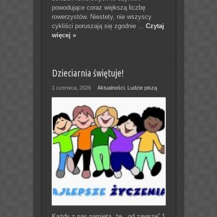
powodujące coraz większą liczbę
rowerzystów. Niestety, nie wszyscy
cykliści poruszają się zgodnie ...
Czytaj
więcej »
Dzieciarnia świętuje!
1 czerwca, 2026
Aktualności
,
Ludzie piszą
Każdy z nas pamięta, że ,,od zawsze” 1