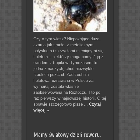
Czy o tym wiesz? Niepokojąco duża,
czarna jak smoła, z metalicznym
połyskiem i skrzydłami mieniącymi się
fioletem – niektórzy mogą pomylić ją z
owadem z tropików. Tymczasem to
jedna z naszych, choć niezwykle
rzadkich pszczół. Zadrzechnia
fioletowa, uznawana w Polsce za
wymarłą, została właśnie
zaobserwowana na Roztoczu. I to po
raz pierwszy w najnowszej historii. O tej
sprawie szczegółowo pisze ...
Czytaj
więcej »
Mamy światowy dzień roweru.