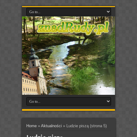
Home
»
Aktualności
»
Ludzie piszą
(strona 5)