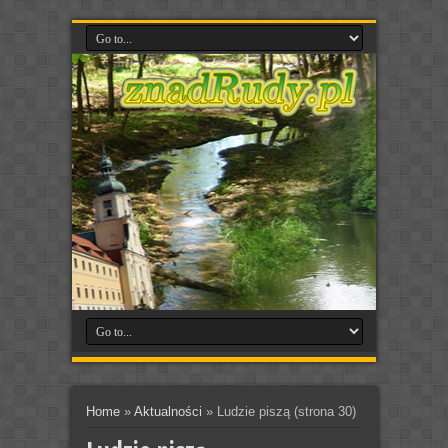
Home
»
Aktualności
»
Ludzie piszą
(strona 30)