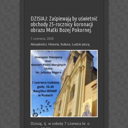
DZISIAJ: Zaśpiewają by uświetnić
obchody 25-rocznicy koronacji
obrazu Matki Bożej Pokornej.
7 czerwca, 2025
Aktualności
,
Historia
,
Kultura
,
Ludzie piszą
Dzisiaj, tj. w sobotę 7 czerwca br. o