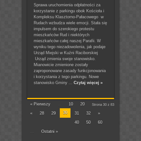
Sprawa uruchomienia odpłatności za
korzystanie z parkingu obok Kościoła i
Kompleksu Klasztorno-Pałacowego w
Rudach wzbudza wiele emocji. Stała się
impulsem do szerokiego protestu
mieszkańców Rud i niektórych
mieszkańców całej naszej Parafii. W
wyniku tego niezadowolenia, jak podaje
Urząd Miejski w Kuźni Raciborskiej
Urząd zmienia swoje stanowisko.
Mianowicie zmienione zostały
zaproponowane zasady funkcjonowania
i korzystania z tego parkingu. Nowe
stanowisko Gminy ...
Czytaj więcej »
« Pierwszy
...
10
20
Strona 30 z 83
30
«
28
29
31
32
»
40
50
60
...
Ostatni »