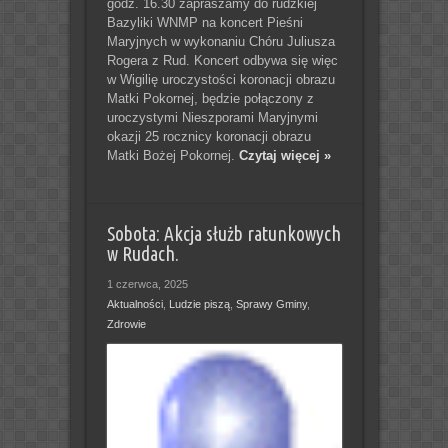
godz. 16.30 zapraszamy do rudzkiej
Bazyliki WNMP na koncert Pieśni
Maryjnych w wykonaniu Chóru Juliusza
Rogera z Rud. Koncert odbywa się więc
w Wigilię uroczystości koronacji obrazu
Matki Pokornej, będzie połączony z
uroczystymi Nieszporami Maryjnymi
okazji 25 rocznicy koronacji obrazu
Matki Bożej Pokornej.
Czytaj więcej »
Sobota: Akcja służb ratunkowych
w Rudach.
1 czerwca, 2025
Aktualności
,
Ludzie piszą
,
Sprawy Gminy
,
Zdrowie