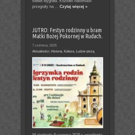
siebie wygrała. Koziołki natomiast
przegrały na ...
Czytaj więcej »
JUTRO: Festyn rodzinny u bram
Matki Bożej Pokornej w Rudach.
7 czerwca, 2025
Aktualności
,
Historia
,
Kultura
,
Ludzie piszą
W niedzielę 8 czerwca 2025 r. wspólnota