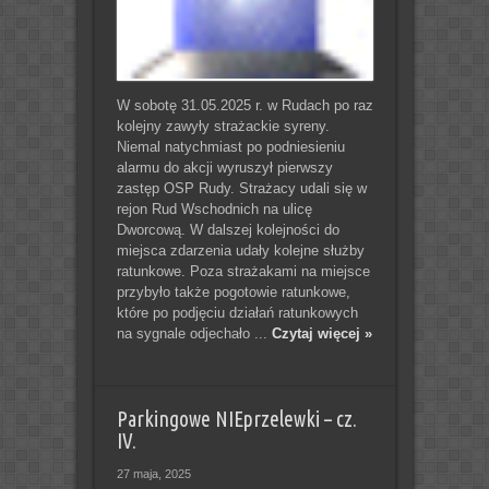
W sobotę 31.05.2025 r. w Rudach po raz
kolejny zawyły strażackie syreny.
Niemal natychmiast po podniesieniu
alarmu do akcji wyruszył pierwszy
zastęp OSP Rudy. Strażacy udali się w
rejon Rud Wschodnich na ulicę
Dworcową. W dalszej kolejności do
miejsca zdarzenia udały kolejne służby
ratunkowe. Poza strażakami na miejsce
przybyło także pogotowie ratunkowe,
które po podjęciu działań ratunkowych
na sygnale odjechało ...
Czytaj więcej »
Parkingowe NIEprzelewki – cz.
IV.
27 maja, 2025