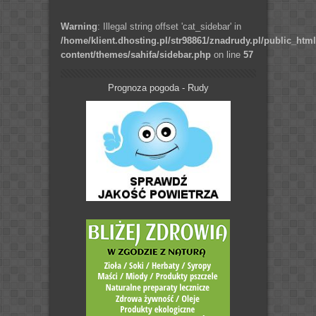
Warning
: Illegal string offset 'cat_sidebar' in
/home/klient.dhosting.pl/str98861/znadrudy.pl/public_htm
content/themes/sahifa/sidebar.php
on line
57
Prognoza pogoda - Rudy