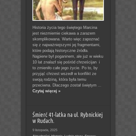
Historia życia tego świętego Marcina
jest niezmiernie ciekawa a zarazem
skomplikowana. Warto więc zapoznać
się z najważniejszymi jej fragmentami,
które podają historyczne źródła.
Najpierw był poganinem, ale już w wieku
10 lat znalazł się pośród chrześcijan i
to zmieniło całe jego życie. Po to, by
przyjąć chrzest wszedł w konflikt ze
swoją rodziną, która była temu
przeciwna. Dlaczego został świętym ...
Czytaj więcej »
Śmierć 41-latka na ul. Rybnickiej
w Rudach.
9 listopada, 2025
Aktualności
,
Historia
,
Ludzie piszą
,
Sprawy