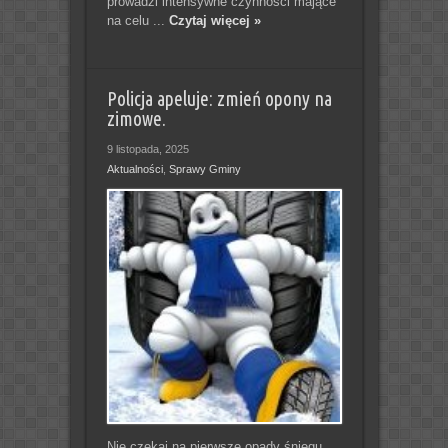
prowadzi intensywne czynności mające
na celu ...
Czytaj więcej »
Policja apeluje: zmień opony na
zimowe.
9 listopada, 2025
Aktualności
,
Sprawy Gminy
Nie czekaj na pierwsze opady śniegu.