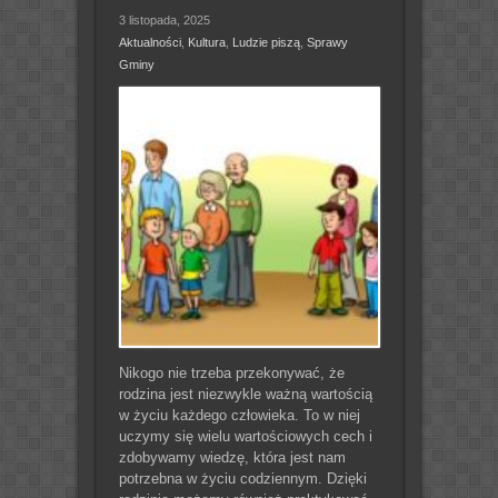
3 listopada, 2025
Aktualności
,
Kultura
,
Ludzie piszą
,
Sprawy
Gminy
Nikogo nie trzeba przekonywać, że
rodzina jest niezwykle ważną wartością
w życiu każdego człowieka. To w niej
uczymy się wielu wartościowych cech i
zdobywamy wiedzę, która jest nam
potrzebna w życiu codziennym. Dzięki