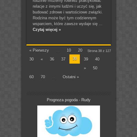
rodzinie możemy również praktykować
relacje z innymi ludźmi i uczyć się, jak
budować zdrowe i wartościowe związki.
Rodzina może być tym codziennym
wsparciem, które zawsze wydaje się ...
Czytaj więcej »
« Pierwszy
...
10
20
Strona 38 z 127
38
30
«
36
37
39
40
»
50
60
70
...
Ostatni »
Prognoza pogoda - Rudy