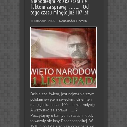
Niepodległa Polska stała się
faktem za sprawą …….. . Od
tego czasu minęło już 107 lat.
11 listopada, 2025
Aktualności
,
Historia
Dzisiejsze święto, jest najważniejszym
polskim świętem świeckim, dzień ten
ma głęboką ponad 100 – letnią tradycję.
A wszystko za sprawą ….. ?
Poczytajmy o tamtych czasach, kiedy
to ważyły się losy Rzeczpospolitej. W
1918 r. po 123 latach zaborów państwo