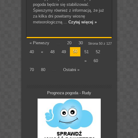
pogoda będzie się stabilizować.
Śpieszymy również z informacją, że już
za kilka dni powitamy wiosnę
meteorologiczną ...
Czytaj więcej »
« Pierwszy
...
20
30
Strona 50 z 127
50
40
«
48
49
51
52
»
60
70
80
...
Ostatni »
Prognoza pogoda - Rudy