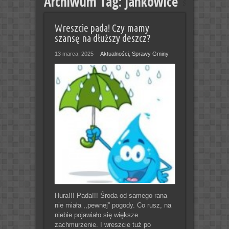
Archiwum Tag:
jankowice
Wreszcie pada! Czy mamy
szansę na dłuższy deszcz?
13 marca, 2025
Aktualności
,
Sprawy Gminy
Hura!!! Pada!!! Środa od samego rana
nie miała ,,pewnej” pogody. Co rusz, na
niebie pojawiało się większe
zachmurzenie. I wreszcie tuż po