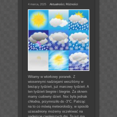
4 marca, 2025
Aktualności
,
Różności
Witamy w wtorkowy poranek. Z
wiosennymi nadziejami weszliśmy w
bieżący tydzień, już marcowy tydzień. A
ten tydzień biegnie i biegnie. Za oknem
mamy cudowny dzień. Noc była jednak
chłodna, przymroziło do -3°C. Patrząc
na to co mówią meteorolodzy, w sposób
uzasadniony możemy oczekiwać na
nadejście cieplejszych dni. To już ma