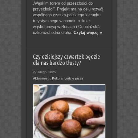
„Wąskim torem od przeszłości do
przyszłości”. Projekt ma na celu rozwój
wspólnego czesko-polskiego kierunku
turystycznego w oparciu o kolej
wąskotorową w Rudach i Osoblažská
úzkorozchodná dráha.
Czytaj więcej »
Czy dzisiejszy czwartek będzie
dla nas bardzo tłusty?
27 lutego, 2025
Aktualności
,
Kultura
,
Ludzie piszą