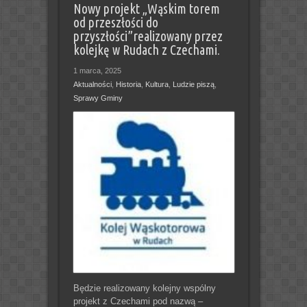
Nowy projekt „Wąskim torem
od przeszłości do
przyszłości”realizowany przez
kolejkę w Rudach z Czechami.
1 marca, 2025
Aktualności
,
Historia
,
Kultura
,
Ludzie piszą
,
Sprawy Gminy
Będzie realizowany kolejny wspólny
projekt z Czechami pod nazwą –