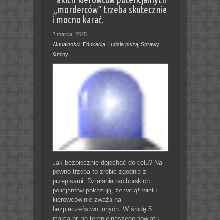
,,morderców” trzeba skutecznie
i mocno karać.
7 marca, 2025
Aktualności
,
Edukacja
,
Ludzie piszą
,
Sprawy
Gminy
Jak bezpiecznie dojechać do celu? Na
pewno trzeba to zrobić zgodnie z
przepisami. Działania raciborskich
policjantów pokazują, że wciąż wielu
kierowców nie zważa na
bezpieczeństwo innych. W środę 5
marca br. na terenie naszego powiatu