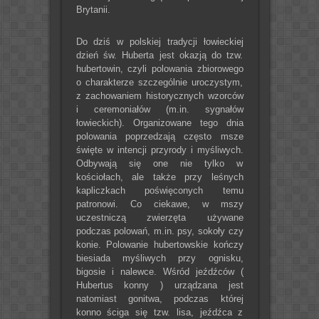
Brytanii.
Do dziś w polskiej tradycji łowieckiej
dzień św. Huberta jest okazją do tzw.
hubertowin, czyli polowania zbiorowego
o charakterze szczególnie uroczystym,
z zachowaniem historycznych wzorców
i ceremoniałów (m.in. sygnałów
łowieckich). Organizowane tego dnia
polowania poprzedzają często msze
święte w intencji przyrody i myśliwych.
Odbywają się one nie tylko w
kościołach, ale także przy leśnych
kapliczkach poświęconych temu
patronowi. Co ciekawe, w mszy
uczestniczą zwierzęta używane
podczas polowań, m.in. psy, sokoły czy
konie. Polowanie hubertowskie kończy
biesiada myśliwych przy ognisku,
bigosie i nalewce. Wśród jeźdźców (
Hubertus konny ) urządzana jest
natomiast gonitwa, podczas której
konno ściga się tzw. lisa, jeźdźca z