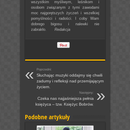
wszystkim myśliwym, leśnikom i
osobom związanym z tymi zawodami
moc najgorętszych życzeń i wszelkiej
pomyślności i radości. I coby Wam
dobrego bigosu i nalewki nie
zabrakło.
Redakcja
Poprzedni:
Słuchając muzyki oddajmy się chwili
zadumy i refleksji nad przemijającym
życiem.
Następny:
Czeka nas najjaśniejsza pełnia
księżyca – tzw. Księżyc Bobrów.
Podobne artykuły