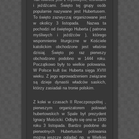
i jeźdźcami. Święto tej grupy osób
popularnie nazywane jest Hubertusem.
To święto zazwyczaj organizowane jest
w okolicy 3 listopada. Nazwa ta
pochodzi od świętego Huberta ( patrona
myśliwych i jeźdźców ), którego
wspomnienie liturgiczne w Kościele
katolickim obchodzone jest właśnie
dzisiaj. Święto po raz pierwszy
obchodzono podobno w 1444 roku.
Początkowo były to wielkie polowania.
W Polsce kult św. Huberta sięga XVIII
wieku. Z jego wprowadzeniem związane
są dzieje dynastii władców saskich,
którzy zasiadali na tronie polskim.
Z kolei w czasach II Rzeczpospolitej ,
pierwszym organizatorem polowań
hubertowskich w Spale był prezydent
Ignacy Mościcki. Odbyło się ono w 1930
roku 3 listopada. Bardzo podobne do
pierwotnych Hubertusów polowania
można jeszcze oglądać np. w Wielkiej