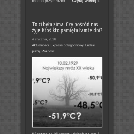
mocno przymroziło. ...
Czytaj więcej »
To ci była zima! Czy pośród nas
żyje Ktoś kto pamięta tamte dni?
4 stycznia, 2026
Aktualności
,
Express cotygodniowy
,
Ludzie
piszą
,
Różności