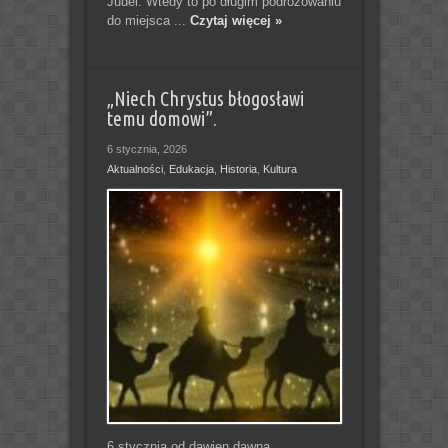
Judei. Wtedy to po długim podróżowaniu
do miejsca ...
Czytaj więcej »
„Niech Chrystus błogosławi
temu domowi”.
6 stycznia, 2026
Aktualności
,
Edukacja
,
Historia
,
Kultura
6 stycznia od dawien dawna