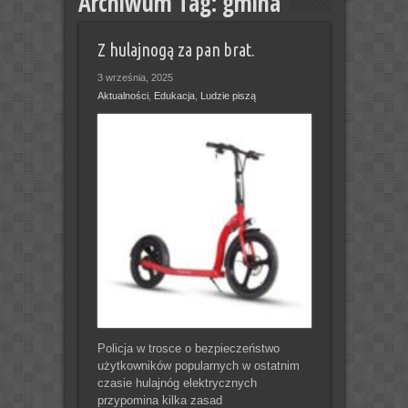
Archiwum Tag:
gmina
Z hulajnogą za pan brat.
3 września, 2025
Aktualności
,
Edukacja
,
Ludzie piszą
Policja w trosce o bezpieczeństwo
użytkowników popularnych w ostatnim
czasie hulajnóg elektrycznych
przypomina kilka zasad