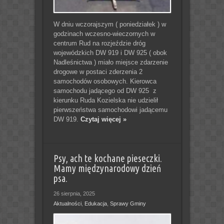
W dniu wczorajszym ( poniedziałek ) w
godzinach wczesno-wieczornych w
centrum Rud na rozjeździe dróg
wojewódzkich DW 919 i DW 925 ( obok
Nadleśnictwa ) miało miejsce zdarzenie
drogowe w postaci zderzenia 2
samochodów osobowych. Kierowca
samochodu jadącego od DW 925 z
kierunku Ruda Kozielska nie udzielił
pierwszeństwa samochodowi jadącemu
DW 919.
Czytaj więcej »
Psy, ach te kochane pieseczki.
Mamy międzynarodowy dzień
psa.
26 sierpnia, 2025
Aktualności
,
Edukacja
,
Sprawy Gminy