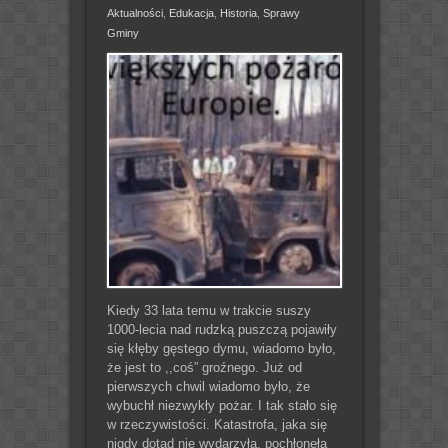
Aktualności
,
Edukacja
,
Historia
,
Sprawy
Gminy
Kiedy 33 lata temu w trakcie suszy
1000-lecia nad rudzką puszczą pojawiły
się kłęby gęstego dymu, wiadomo było,
że jest to ,,coś” groźnego. Już od
pierwszych chwil wiadomo było, że
wybuchł niezwykły pożar. I tak stało się
w rzeczywistości. Katastrofa, jaka się
nigdy dotąd nie wydarzyła, pochłonęła