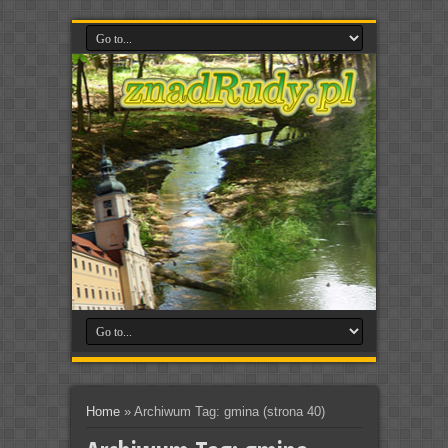
Home
»
Archiwum Tag: gmina
(strona 40)