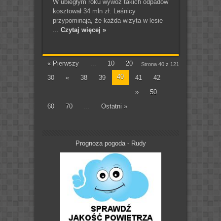
W ubiegłym roku wywóz takich odpadów
kosztował 34 mln zł. Leśnicy
przypominają, że każda wizyta w lesie
...
Czytaj więcej »
« Pierwszy
...
10
20
Strona 40 z 121
40
30
«
38
39
41
42
»
50
60
70
...
Ostatni »
Prognoza pogoda - Rudy