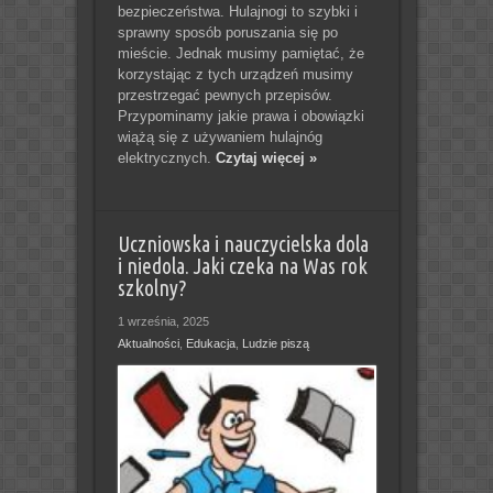
bezpieczeństwa. Hulajnogi to szybki i
sprawny sposób poruszania się po
mieście. Jednak musimy pamiętać, że
korzystając z tych urządzeń musimy
przestrzegać pewnych przepisów.
Przypominamy jakie prawa i obowiązki
wiążą się z używaniem hulajnóg
elektrycznych.
Czytaj więcej »
Uczniowska i nauczycielska dola
i niedola. Jaki czeka na Was rok
szkolny?
1 września, 2025
Aktualności
,
Edukacja
,
Ludzie piszą