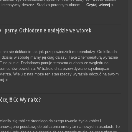
y intensywny deszcz. Stąd za porannym oknem ...
Czytaj więcej »
y i parny. Ochłodzenie nadejdzie we wtorek.
ało się dokładnie tak jak przepowiedzieli meteorolodzy. Od kilku dni
i dzisiaj w sobotę mamy jej ciąg dalszy. Taka z temperaturą wyraźnie
C na plusie. Dodatkowo panuje straszna duchota ze względu na
podmuchów powietrza. W trakcie dnia przewidywane są silniejsze
etrza. Wielu z nas może ten stan rzeczy wyraźnie odczuć na swoim
cej »
cej!!! Co Wy na to?
ieniły się tablice średniego dalszego trwania życia kobiet i
nowią one podstawę do obliczenia emerytur na nowych zasadach. To