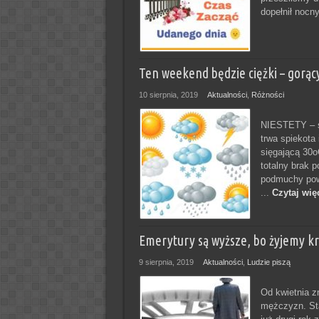
dopełnił nocn
Ten weekend będzie ciężki – gorąc
10 sierpnia, 2019
Aktualności
,
Różności
NIESTETY – st
trwa spiekota 
sięgającą 30o
totalny brak 
podmuchy powi
...
Czytaj wię
Emerytury są wyższe, bo żyjemy kró
9 sierpnia, 2019
Aktualności
,
Ludzie piszą
Od kwietnia zm
mężczyzn. Sta