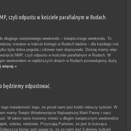
P, czyli odpustu w kościele parafialnym w Rudach.
do długiego sierpniowego weekendu – świątecznego weekendu. To
dziwy maraton w trakcie którego w Rudach będzie – dla każdego coś
tylko była dobra pogoda i zdrowie nam dopisywało. Dzisiaj mamy więc
owzięcia NMP, czyli odpustu w kościele parafialnym w Rudach. W
ugim weekendem w najbliższych dniach w Rudach przewidujemy dużą
j więcej »
 bo będziemy odpustować.
tego świadomość tego, że przed nami jest krótki roboczy tydzień. W
em mamy Święto Wniebowzięcia Najświętszej Marii Panny i nasz
pust. W takim razie możemy mówić o długim świątecznym weekendzie
ątek, sobota, niedziela. Przyznają Państwo, że jest to kusząca
Zwłaszcza biorąc pod uwagę to, że za nami jest 5-dniowy tydzień