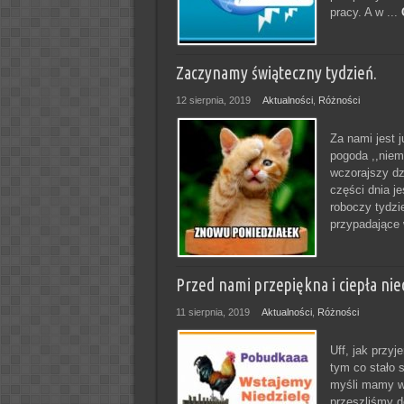
pracy. A w ...
Zaczynamy świąteczny tydzień.
12 sierpnia, 2019
Aktualności
,
Różności
Za nami jest 
pogoda ,,niem
wczorajszy dz
części dnia j
roboczy tydzi
przypadające 
Przed nami przepiękna i ciepła nied
11 sierpnia, 2019
Aktualności
,
Różności
Uff, jak przy
tym co stało s
myśli mamy w
przeszliśmy d