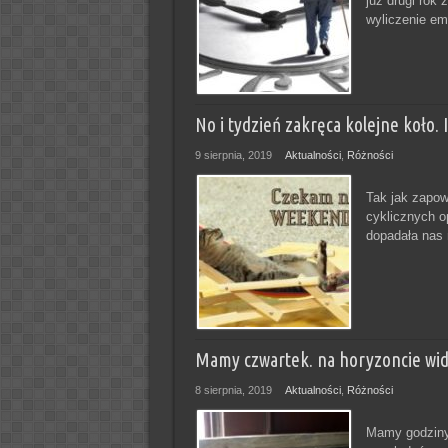
już drugi rok 
wyliczenie em
No i tydzień zakręca kolejne koło.
9 sierpnia, 2019
Aktualności
,
Różności
Tak jak zapow
cyklicznych o
dopadała nas 
Mamy czwartek. na horyzoncie wid
8 sierpnia, 2019
Aktualności
,
Różności
Mamy godziny 