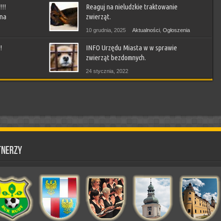
!!
Reaguj na nieludzkie traktowanie
 na
zwierząt.
10 grudnia, 2025
Aktualności
,
Ogłoszenia
!
INFO Urzędu Miasta w w sprawie
ny
,
zwierząt bezdomnych.
24 stycznia, 2022
Aktualności
,
Ludzie piszą
,
Ogłoszenia
,
Sprawy Gminy
tnerzy