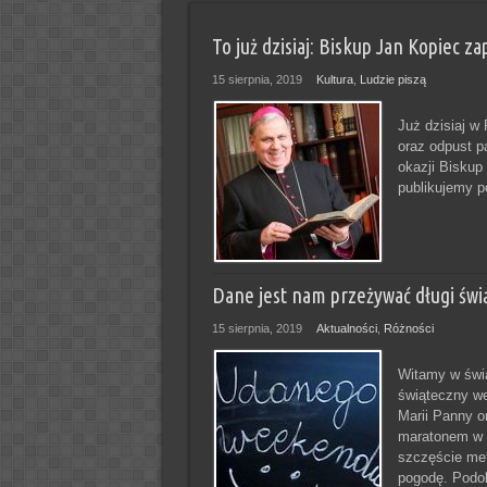
To już dzisiaj: Biskup Jan Kopiec z
15 sierpnia, 2019
Kultura
,
Ludzie piszą
Już dzisiaj w
oraz odpust pa
okazji Biskup
publikujemy p
Dane jest nam przeżywać długi świ
15 sierpnia, 2019
Aktualności
,
Różności
Witamy w świ
świąteczny we
Marii Panny o
maratonem w t
szczęście met
pogodę. Podobn