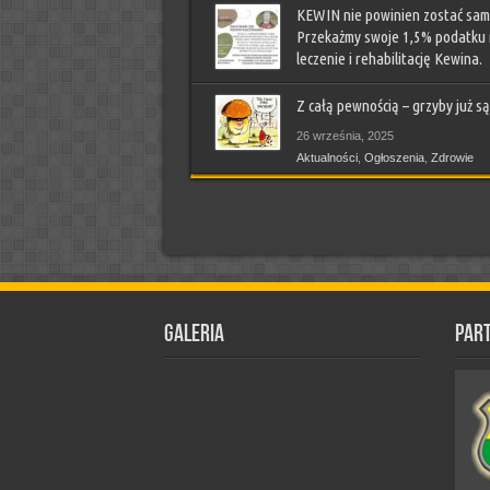
KEWIN nie powinien zostać sam!
Przekażmy swoje 1,5% podatku
leczenie i rehabilitację Kewina.
21 stycznia, 2026
Z całą pewnością – grzyby już są
Aktualności
,
Ludzie piszą
,
Ogłoszenia
,
Sprawy Gmi
Zdrowie
26 września, 2025
Aktualności
,
Ogłoszenia
,
Zdrowie
Galeria
Par