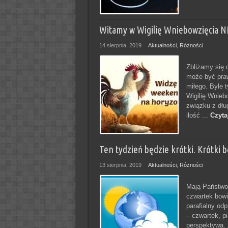
Witamy w Wigilię Wniebowzięcia NM
14 sierpnia, 2019
Aktualności
,
Różności
Zbliżamy się 
może być praw
miłego. Byle 
Wigilię Wnieb
związku z dł
ilość ...
Czyta
Ten tydzień będzie krótki. Krótki
13 sierpnia, 2019
Aktualności
,
Różności
Mają Państwo 
czwartek bowi
parafialny od
– czwartek, pi
perspektywa. 