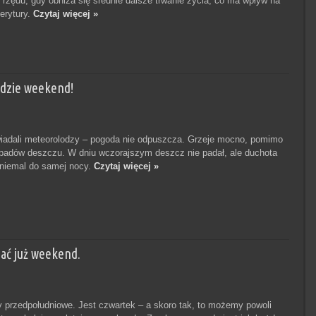
z rzędu, gdy obniża się średnie dalsze trwanie życia, co ma wpływ na
erytury.
Czytaj więcej »
 Idzie weekend!
iadali meteorolodzy – pogoda nie odpuszcza. Grzeje mocno, pomimo
padów deszczu. W dniu wczorajszym deszcz nie padał, ale duchota
niemal do samej nocy.
Czytaj więcej »
ać już weekend.
przedpołudniowe. Jest czwartek – a skoro tak, to możemy powoli