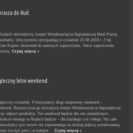
aprasza do Rud.
 Rudach obchodzimy święto Wniebowzięcia Najświętszej Marii Panny
rafialny. Uroczystości przypadają w czwartek 15.08.2019 r. Z tej
 Jan Kopiec skierował do wiernych zaproszenie. Tekst zaproszenia
oniżej.
Czytaj więcej »
ąteczny letni weekend.
ąteczny czwartek. Przeżywamy długi sierpniowy weekend –
ekend. Rozpoczyna go dzisiejsze święto Wniebowzięcia Najświętszej
raz odpust parafialny. Ten weekend będzie dla nas prawdziwym
rakcie którego w Rudach będzie – dla każdego coś miłego. Na całe
eorolodzy tym razem nie zapowiadają na dzisiaj piękną umiarkowaną
ie ma być jutro i w kolejne ...
Czytaj więcej »