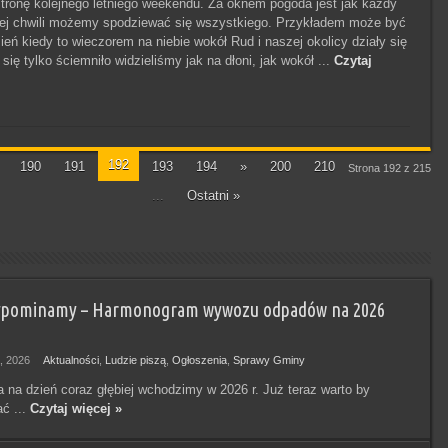
tronę kolejnego letniego weekendu. Za oknem pogoda jest jak każdy
ej chwili możemy spodziewać się wszystkiego. Przykładem może być
eń kiedy to wieczorem na niebie wokół Rud i naszej okolicy działy się
 się tylko ściemniło widzieliśmy jak na dłoni, jak wokół ...
Czytaj
192
190
191
193
194
»
200
210
Strona 192 z 215
...
Ostatni »
ypominamy – Harmonogram wywozu odpadów na 2026
, 2026
Aktualności
,
Ludzie piszą
,
Ogłoszenia
,
Sprawy Gminy
a na dzień coraz głębiej wchodzimy w 2026 r. Już teraz warto by
ć ...
Czytaj więcej »