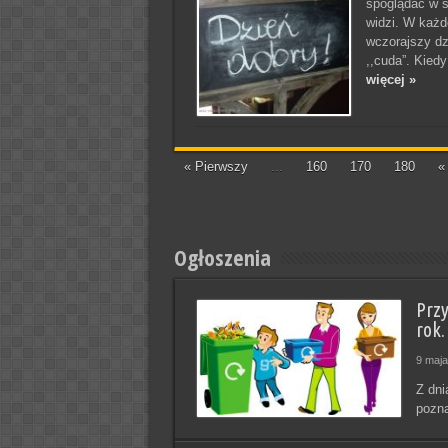
spoglądać w s
widzi. W każd
wczorajszy dzi
,,cuda”. Kiedy
więcej »
« Pierwszy
...
160
170
180
«
Ogłoszenia
Prz
rok.
9 maja
Z dni
pozna