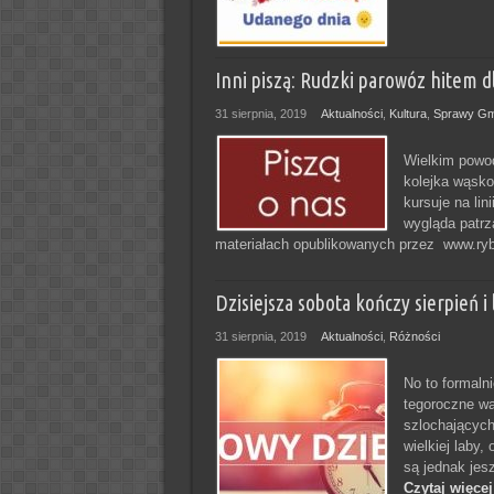
Inni piszą: Rudzki parowóz hitem dla
31 sierpnia, 2019
Aktualności
,
Kultura
,
Sprawy Gm
Wielkim powod
kolejka wąsk
kursuje na lin
wygląda patr
materiałach opublikowanych przez www.ryb
Dzisiejsza sobota kończy sierpień i 
31 sierpnia, 2019
Aktualności
,
Różności
No to formaln
tegoroczne wa
szlochających
wielkiej laby,
są jednak jes
Czytaj więcej