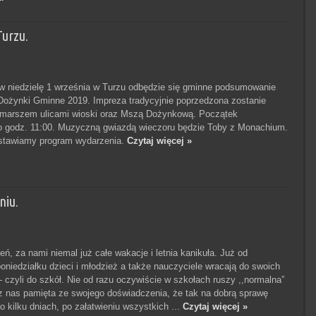
urzu.
j w niedzielę 1 września w Turzu odbędzie się gminne podsumowanie
 Dożynki Gminne 2019. Impreza tradycyjnie poprzedzona zostanie
marszem ulicami wioski oraz Mszą Dożynkową. Początek
o godz. 11:00. Muzyczną gwiazdą wieczoru będzie Toby z Monachium.
dstawiamy program wydarzenia.
Czytaj więcej »
niu.
eń, za nami niemal już całe wakacje i letnia kanikuła. Już od
poniedziałku dzieci i młodzież a także nauczyciele wracają do swoich
– czyli do szkół. Nie od razu oczywiście w szkołach ruszy ,,normalna”
z nas pamięta ze swojego doświadczenia, że tak na dobrą sprawę
 kilku dniach, po załatwieniu wszystkich ...
Czytaj więcej »