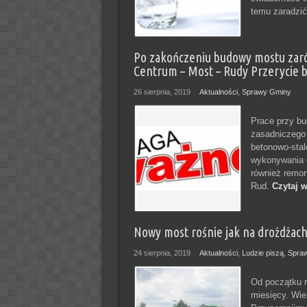
temu zaradzić
Po zakończeniu budowy mostu zaró
Centrum – Most – Rudy Przerycie
26 sierpnia, 2019
Aktualności
,
Sprawy Gminy
Prace przy b
zasadniczego 
betonowo-stal
wykonywania el
również remon
Rud.
Czytaj w
Nowy most rośnie jak na drożdżach
24 sierpnia, 2019
Aktualności
,
Ludzie piszą
,
Spra
Od początku r
miesięcy. Wie