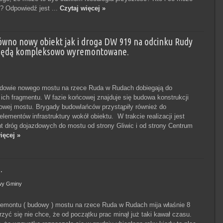
? Odpowiedź jest ...
Czytaj więcej »
wno nowy obiekt jak i droga DW 919 na odcinku Rudy
 będą kompleksowo wyremontowane.
udowie nowego mostu na rzece Ruda w Rudach dobiegają do
ich fragmentu. W fazie końcowej znajduje się budowa konstrukcji
owej mostu. Brygady budowlańców przystąpiły również do
ementów infrastruktury wokół obiektu. W trakcie realizacji jest
t dróg dojazdowych do mostu od strony Gliwic i od strony Centrum
ięcej »
.
wy Gminy
emontu ( budowy ) mostu na rzece Ruda w Rudach mija właśnie 8
rzyć się nie chce, że od początku prac minął już taki kawał czasu.