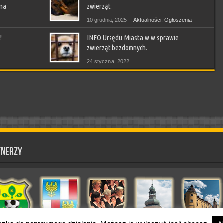
 na
zwierząt.
10 grudnia, 2025
Aktualności
,
Ogłoszenia
!
INFO Urzędu Miasta w w sprawie
ny
,
zwierząt bezdomnych.
24 stycznia, 2022
Aktualności
,
Ludzie piszą
,
Ogłoszenia
,
Sprawy Gminy
tnerzy