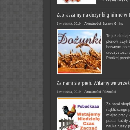
Zapraszamy na dożynki gminne w T
1 września, 2019
Aktualności
,
Sprawy Gminy
To już dzisia
plonów, czyli
barwnym prze
uroczystości 
Poniżej prze
Za nami sierpień. Witamy we wrześ
1 września, 2019
Aktualności
,
Różności
Za nami sierpi
najbliższego 
miejsc pracy 
praca, każdy 
nauka ruszy po