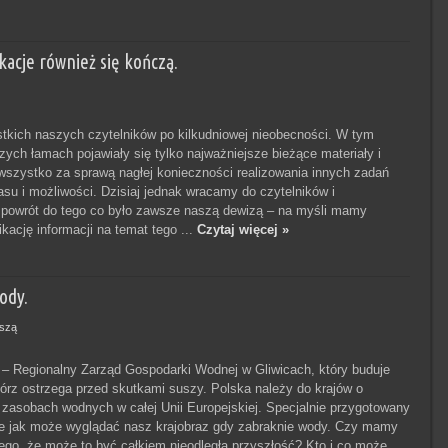
kacje również się kończą.
kich naszych czytelników po kilkudniowej nieobecności. W tym
zych łamach pojawiały się tylko najważniejsze bieżące materiały i
 wszystko za sprawą nagłej konieczności realizowania innych zadań
asu i możliwości. Dzisiaj jednak wracamy do czytelników i
powrót do tego co było zawsze naszą dewizą – na myśli mamy
ikację informacji na temat tego ...
Czytaj więcej »
ody.
iszą
– Regionalny Zarząd Gospodarki Wodnej w Gliwicach, który buduje
bórz ostrzega przed skutkami suszy. Polska należy do krajów o
zasobach wodnych w całej Unii Europejskiej. Specjalnie przygotowany
je jak może wyglądać nasz krajobraz gdy zabraknie wody. Czy mamy
go, że może to być całkiem nieodległa przyszłość? Kto i co może