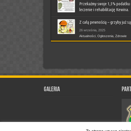
Przekażmy swoje 1,5% podatku
leczenie i rehabilitację Kewina.
21 stycznia, 2026
Z całą pewnością – grzyby już są
Aktualności
,
Ludzie piszą
,
Ogłoszenia
,
Sprawy Gmi
Zdrowie
26 września, 2025
Aktualności
,
Ogłoszenia
,
Zdrowie
Galeria
Par