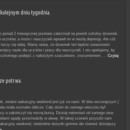
 kolejnym dniu tygodnia.
o ponad 2 miesięcznej przerwie zabrzmiał na powrót szkolny dzwonek.
 uczniów, a może i nauczycieli wprawił on w niezłą depresję. Ale cóż
 toczy się dalej. Mamy wiarę, że dzwonek ten będzie zwiastunem
sięcy nauki dla uczniów i pracy dla nauczycieli. I oto apelujemy, by
szkolnego podejść z należytym szacunkiem, zrozumieniem, ...
Czytaj
ze potrwa.
k, ostatni wakacyjny weekend jest już za nami. W dniu wczorajszym (
oda miała rozmaite oblicze. Cały dzień do samego wieczoru był
ący a zakończył się nocną burzą. Dzisiaj natomiast od samego rana
ilami opady przechodziły w ulewę. W takiej scenerii przyszło nam
wakacyjny weekend, niedzielne dożynki gminne ale również dzisiejszy
»