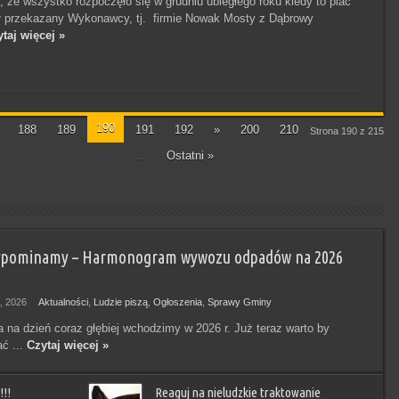
 że wszystko rozpoczęło się w grudniu ubiegłego roku kiedy to plac
ł przekazany Wykonawcy, tj. firmie Nowak Mosty z Dąbrowy
taj więcej »
190
188
189
191
192
»
200
210
Strona 190 z 215
...
Ostatni »
ypominamy – Harmonogram wywozu odpadów na 2026
, 2026
Aktualności
,
Ludzie piszą
,
Ogłoszenia
,
Sprawy Gminy
a na dzień coraz głębiej wchodzimy w 2026 r. Już teraz warto by
ć ...
Czytaj więcej »
!!
Reaguj na nieludzkie traktowanie