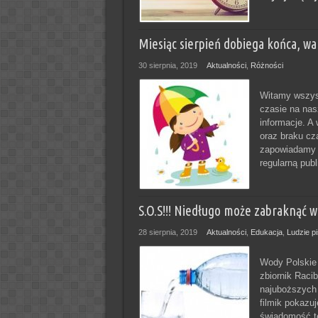
Miesiąc sierpień dobiega końca, wa
30 sierpnia, 2019
Aktualności
,
Różności
Witamy wszyst
czasie na nas
informacje. A
oraz braku cz
zapowiadamy 
regularną publ
S.O.S!!! Niedługo może zabraknąć w
28 sierpnia, 2019
Aktualności
,
Edukacja
,
Ludzie p
Wody Polskie 
zbiornik Raci
najuboższych 
filmik pokazu
świadomość te