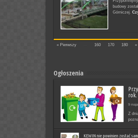
Przypomnijmy,
budowy zosta
Górniczej.
Czy
« Pierwszy
...
160
170
180
«
Ogłoszenia
Prz
rok.
9 maja
Z dni
pozna
KEWIN nie powinien zostać sam!