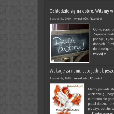
Ochłodziło się na dobre. Witamy w
3 września, 2019
Aktualności
,
Różności
Od wczoraj, p
Zapewne wielu
począć, życie
dobrych 10 mie
do obowiązku 
więcej »
Wakacje za nami. Lato jednak jeszc
2 września, 2019
Aktualności
,
Różności
Mamy poniedziałe
w niedzielę ) pog
ekstremalnie gor
padał deszcz, chw
przeżyć ostatni 
...
Czytaj więcej 