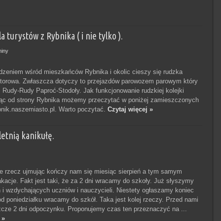
 turystów z Rybnika ( i nie tylko ).
iny
zeniem wśród mieszkańców Rybnika i okolic cieszy się rudzka
otorowa. Zwłaszcza dotyczy to przejazdów parowozem parowym który
ii Rudy-Rudy Paproć-Stodoły. Jak funkcjonowanie rudzkiej kolejki
ząc od strony Rybnika możemy przeczytać w poniżej zamieszczonych
nik.naszemiasto.pl. Warto poczytać.
Czytaj więcej »
letnią kanikułę.
ie rzecz ujmując kończy nam się miesiąc sierpień a tym samym
kacje. Fakt jest taki, że za 2 dni wracamy do szkoły. Już słyszymy
 i wzdychających uczniów i nauczycieli. Niestety ogłaszamy koniec
 od poniedziałku wracamy do szkół. Taka jest kolej rzeczy. Przed nami
zcze 2 dni odpoczynku. Proponujemy czas ten przeznaczyć na ...
 »