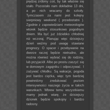
prędzej zróbmy coś, by tak właśnie się
stało. Pozostało nam dokładnie 13 dni,
a po nich wracamy do szkoły.
Tymczasem za nami jest kolejny
sierpniowy weekend ( przedostatni ).
Zgodnie z zapowiedziami meteorologów
wtorek będzie stosunkowo pogodnym
dniem. Ma być już ździebko chłodniej
niż wczoraj. Planując więc dzisiejszy
dzień weźmy pod uwagę stawiane
prognozy. O spacer i przebywanie na
dworze raczej będzie nietrudno, ale
można również wybrać się do rodziny,
lub przyjaciół. Albo po prostu zaszyć się
w domowym zagajniku i odpoczywać. I
zażywać chłodku. Są wakacje, pogoda
jest bardzo ciężka, więc tym bardziej
powinniśmy zredukować poziom
intensywności naszego życia w takich
warunkach. Wbrew temu wszystkiemu
mamy jednak wiarę, że dzisiejszy
dzionek będzie spokojny i bardzo
radosny.