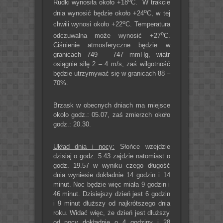
Rudki wynosiła około +18
C. W trakcie
o
dnia wynosić będzie około +24
C, w tej
o
chwili wynosi około +22
C. Temperatura
o
odczuwalna może wynosić +27
C.
Ciśnienie atmosferyczne będzie w
granicach 749 – 747 mmHg, wiatr
osiągnie siłę 2 – 4 m/s, zaś wilgotność
będzie utrzymywać się w granicach 88 –
70%.
Brzask w obecnych dniach ma miejsce
około godz.: 05.07, zaś zmierzch około
godz.: 20.30.
Układ dnia i nocy:
Słońce wzejdzie
dzisiaj o godz. 5.43 zajdzie natomiast o
godz. 19.57 w wyniku czego długość
dnia wyniesie dokładnie 14 godzin i 14
minut. Noc będzie więc miała 9 godzin i
46 minut. Dzisiejszy dzień jest 6 godzin
i 9 minut dłuższy od najkrótszego dnia
roku. Widać więc, że dzień jest dłuższy
od nocy dokładnie o 4 godziny i 28