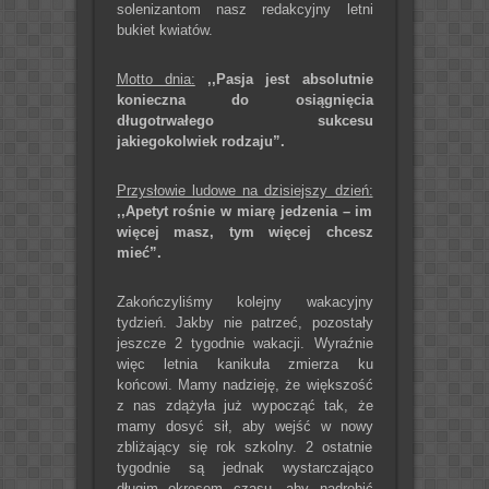
solenizantom nasz redakcyjny letni
bukiet kwiatów.
Motto dnia:
,,Pasja jest absolutnie
konieczna do osiągnięcia
długotrwałego sukcesu
jakiegokolwiek rodzaju”.
Przysłowie ludowe na dzisiejszy dzień:
,,Apetyt rośnie w miarę jedzenia – im
więcej masz, tym więcej chcesz
mieć”.
Zakończyliśmy kolejny wakacyjny
tydzień. Jakby nie patrzeć, pozostały
jeszcze 2 tygodnie wakacji. Wyraźnie
więc letnia kanikuła zmierza ku
końcowi. Mamy nadzieję, że większość
z nas zdążyła już wypocząć tak, że
mamy dosyć sił, aby wejść w nowy
zbliżający się rok szkolny. 2 ostatnie
tygodnie są jednak wystarczająco
długim okresem czasu, aby nadrobić