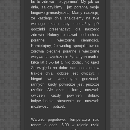
bo to zdrowo i przyjemnie”. My jak co
dnia, zaliczyliśmy już poranną sesję
biegowo-gimnastyczną. Mamy nadzieję,
że każdego dnia znajdziemy na tyle
wolnego czasu, aby chociażby pół
godzinki przeznaczyć dla naszego
zdrowia. Róbmy to nawet pod osłoną
porannej i wieczornej ciemności.
Pamiętajmy, że według specjalistów od
zdrowia bieganie poranne i wieczorne
wpływa na wydłużenie życia tych osób o
kilka lat ( 5-6 lat ). Nic dodać, nic ująć!
Ze względu na dobre samopoczucie w
trakcie dnia, dobrze jest ćwiczyć i
biegać we wczesnych godzinach
rannych, kiedy powietrze jest jeszcze
rześkie. Ale czas i formę naszych
ćwiczeń każdy powinien dobrać
indywidualnie stosownie do naszych
możliwości i potrzeb.
Warunki pogodowe:
Temperatura nad
ranem o godz. 5.00 w rejonie rzeki
o