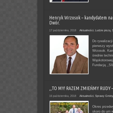
Henryk Wrzosok – kandydatem na ra
Dwór.
17 października, 2018
Aktualności
,
Ludzie piszą
,
Do rywalizacj
pierwszy wyst
Wrzosok. Kand
średnie techn
Wąskotorowej
Fundacją ,,S
,,TO MY! RAZEM ZMIEŃMY RUDY –
16 października, 2018
Aktualności
,
Sprawy Gminy
Okres przedwy
skoro do urn 