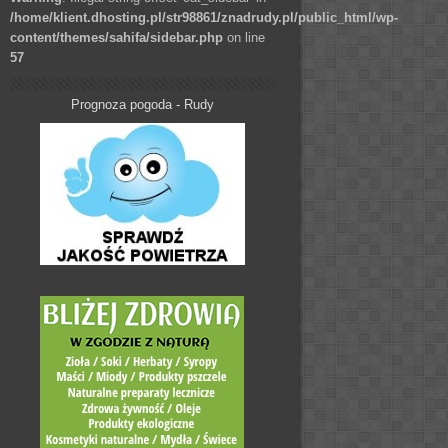
/home/klient.dhosting.pl/str98861/znadrudy.pl/public_html/wp-
content/themes/sahifa/sidebar.php
on line
57
Prognoza pogoda - Rudy