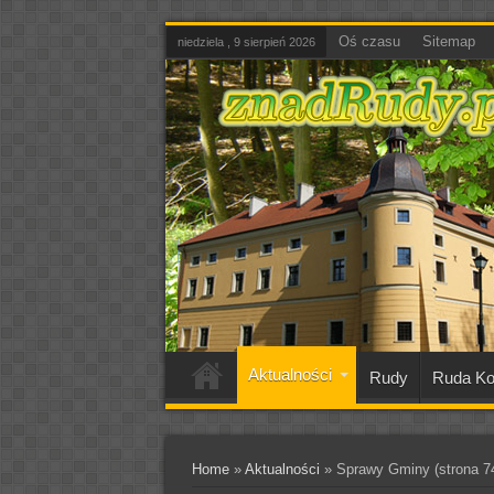
Oś czasu
Sitemap
niedziela , 9 sierpień 2026
Aktualności
Rudy
Ruda Ko
Home
»
Aktualności
»
Sprawy Gminy
(strona 7