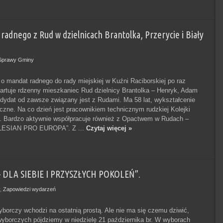
dnego z Rud w dzielnicach Brantolka, Przerycie i Biały
Sprawy Gminy
i o mandat radnego do rady miejskiej w Kuźni Raciborskiej po raz
artuje rdzenny mieszkaniec Rud dzielnicy Brantolka – Henryk, Adam
ydat od zawsze związany jest z Rudami. Ma 58 lat, wykształcenie
iczne. Na co dzień jest pracownikiem technicznym rudzkiej Kolejki
. Bardzo aktywnie współpracuje również z Opactwem w Rudach –
ILESIAN PRO EUROPA”. Z ...
Czytaj więcej »
 DLA SIEBIE I PRZYSZŁYCH POKOLEŃ”.
,
Zapowiedzi wydarzeń
borczy wchodzi na ostatnią prostą. Ale nie ma się czemu dziwić,
wyborczych pójdziemy w niedzielę 21 października br. W wyborach