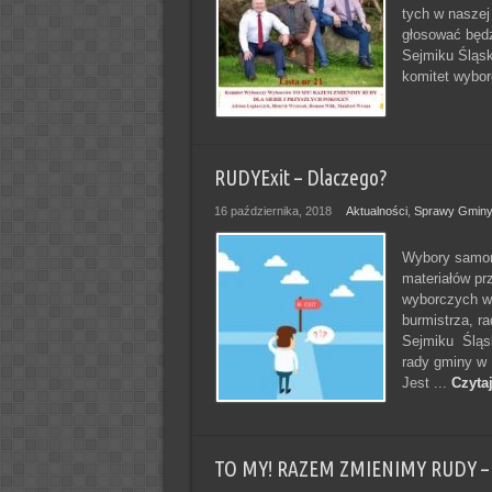
tych w naszej
głosować będz
Sejmiku Śląsk
komitet wybor
RUDYExit – Dlaczego?
16 października, 2018
Aktualności
,
Sprawy Gmin
Wybory samor
materiałów pr
wyborczych w 
burmistrza, r
Sejmiku Śląsk
rady gminy w 
Jest ...
Czytaj
TO MY! RAZEM ZMIENIMY RUDY – 