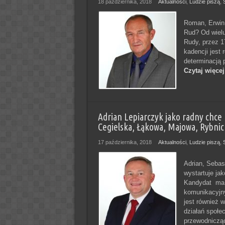
18 października, 2018
Aktualności
,
Ludzie piszą
,
Roman, Erwin 
Rud? Od wielu
Rudy, przez 1
kadencji jest 
determinacją 
Czytaj więcej
Adrian Lepiarczyk jako radny chc
Cegielska, Łąkowa, Majowa, Rybnick
17 października, 2018
Aktualności
,
Ludzie piszą
,
Adrian, Seba
wystartuje ja
Kandydat ma 
komunikacyjny
jest również 
działań społe
przewodnicząc