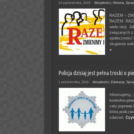
13 października, 2018
Aktualności
,
Historia
,
Spra
RAZEM – ZMIE
RAZEM. RAZEM
wiele racji. 
związanych z 
społeczności 
skupienie wok
»
Policja dzisiaj jest pełna troski o p
1 października, 2018
Aktualności
,
Edukacja
,
Spra
Informujemy, 
kontrolno-pre
celu poprawę 
która podczas
zdarzeń.
Czyt