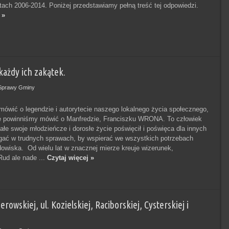
atach 2006-2014. Poniżej przedstawiamy pełną treść tej odpowiedzi.
 »
żdy ich zakątek.
Sprawy Gminy
 mówić o legendzie i autorytecie naszego lokalnego życia społecznego,
ie powinniśmy mówić o Manfredzie, Franciszku WRONA. To człowiek
ałe swoje młodzieńcze i dorosłe życie poświęcił i poświęca dla innych
ać w trudnych sprawach, by wspierać we wszystkich potrzebach
dowiska. Od wielu lat w znacznej mierze kreuje wizerunek,
Rud ale nade ...
Czytaj więcej »
skiej, ul. Kozielskiej, Raciborskiej, Cysterskiej i
.