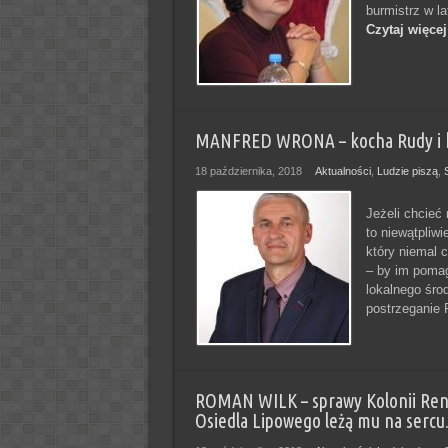
burmistrz w l
Czytaj więcej
MANFRED WRONA – kocha Rudy i ka
18 października, 2018
Aktualności
,
Ludzie piszą
,
Jeżeli chcieć
to niewątpliw
który niemal c
– by im pomag
lokalnego śro
postrzeganie 
ROMAN WILK – sprawy Kolonii Renerow
Osiedla Lipowego leżą mu na sercu