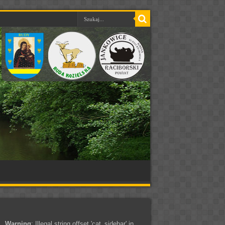
Warning
: Illegal string offset 'cat_sidebar' in