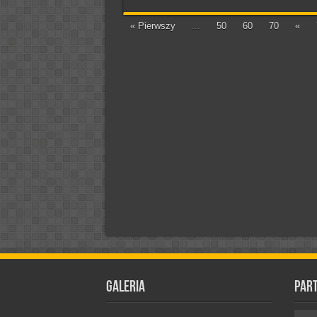
« Pierwszy
...
50
60
70
«
Galeria
Par