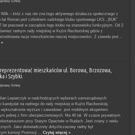
Sprawy Gminy
Wilk – któż z nas nie zna tego aktywnego działacza społecznego z
 lat Roman jest członkiem rudzkiego klubu sportowego LKS ,,BUK”
7 lat pracował w zarządzie tego klubu na stanowisku funkcyjnym. Od 2
również radnym rady miejskiej w Kuźni Raciborskiej gdzie z
przedstawia racje mieszkańców naszej miejscowości. Z zawodu jest ...
 »
e reprezentować mieszkańców ul. Borowa, Brzozowa,
a i Szybki.
Sprawy Gminy
stian Lepiarczyk w nadchodzących wyborach samorządowych
ko kandydat na radnego do rady miejskiej w Kuźni Raciborskiej.
wykształcenie wyższe i zawodowo jest mobilnym ekspertem
m jednej z firm ubezpieczeniowych. Ma 46 lat. W czasie prywatnym
wolontariuszem przy Starym Opactwie w Rudach. Jest znany z wielu
cznych. Jako doświadczony dotychczasowy radny był
ym komisji Promocji ...
Czytaj więcej »