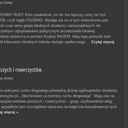
wy Gminy
NIMY RUDY Ktoś powiedział, że nie ma lepszej cnoty niż być
, czyli nigdy OSOBNO. Wydaje się że w tym stwierdzeniu jest
Jakiś czas temu grupa lokalnych działaczy samorządowych nie
żadnym ugrupowaniem politycznym przedstawiła lokalnej
ofertę wyborczą w postaci Koalicji RAZEM. Ideą tego pomysłu było
ół kilkunastu lokalnych liderów dużego społecznego ...
Czytaj więcej
ieszych i rowerzystów.
wy Gminy
że policjanci ruchu drogowego prowadzą dzisiaj ogólnopolskie działania
wencyjne pn. „Niechronieni uczestnicy ruchu drogowego”. Mają one na
bezpieczeństwa pieszych i rowerzystów – grupy użytkowników dróg,
 wypadków jest szczególnie narażona na tragiczne konsekwencje tych
aj więcej »