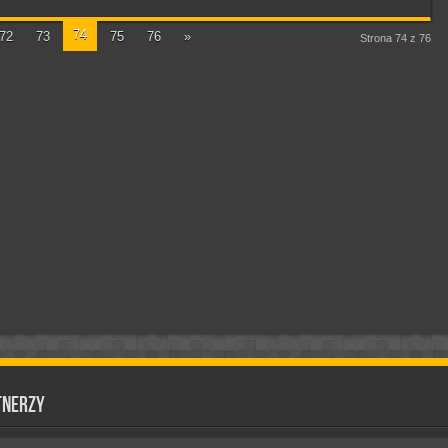
74
72
73
75
76
»
Strona 74 z 76
tnerzy