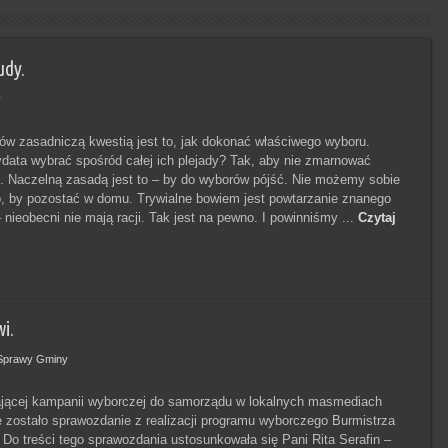
udy.
y
ów zasadniczą kwestią jest to, jak dokonać właściwego wyboru.
data wybrać spośród całej ich plejady? Tak, aby nie zmarnować
. Naczelną zasadą jest to – by do wyborów pójść. Nie możemy sobie
o, by pozostać w domu. Trywialne bowiem jest powtarzanie znanego
 nieobecni nie mają racji. Tak jest na pewno. I powinniśmy ...
Czytaj
i.
Sprawy Gminy
ającej kampanii wyborczej do samorządu w lokalnych masmediach
zostało sprawozdanie z realizacji programu wyborczego Burmistrza
Do treści tego sprawozdania ustosunkowała się Pani Rita Serafin –