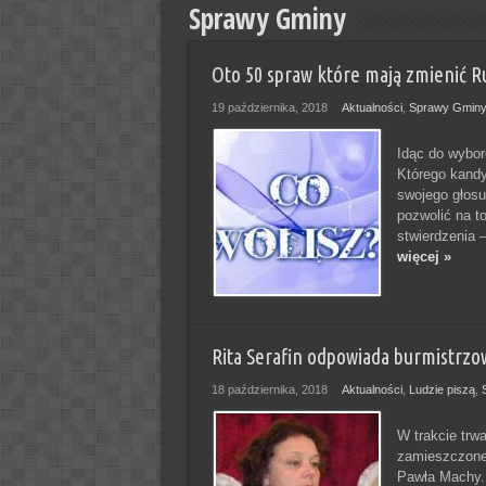
Sprawy Gminy
Oto 50 spraw które mają zmienić R
19 października, 2018
Aktualności
,
Sprawy Gmin
Idąc do wybor
Którego kandy
swojego głosu
pozwolić na t
stwierdzenia –
więcej »
Rita Serafin odpowiada burmistrzow
18 października, 2018
Aktualności
,
Ludzie piszą
,
W trakcie trw
zamieszczone 
Pawła Machy. 