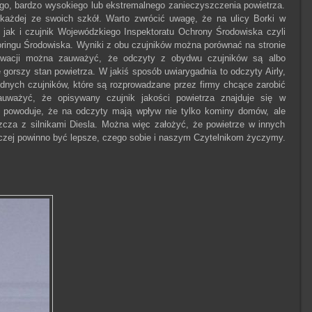
o, bardzo wysokiego lub ekstremalnego zanieczyszczenia powietrza.
a każdej ze swoich szkół. Warto zwrócić uwagę, że na ulicy Borki w
y jak i czujnik Wojewódzkiego Inspektoratu Ochrony Środowiska czyli
ringu Środowiska. Wyniki z obu czujników można porównać na stronie
serwacji można zauważyć, że odczyty z obydwu czujników są albo
ę gorszy stan powietrza. W jakiś sposób uwiarygadnia to odczyty Airly,
godnych czujników, które są rozprowadzane przez firmy chcące zarobić
ważyć, że opisywany czujnik jakości powietrza znajduje się w
 co powoduje, że na odczyty mają wpływ nie tylko kominy domów, ale
cza z silnikami Diesla. Można więc założyć, że powietrze w innych
aczej powinno być lepsze, czego sobie i naszym Czytelnikom życzymy.