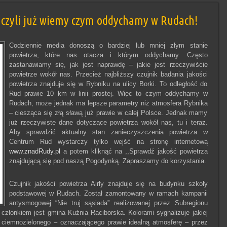
– czyli już wiemy czym oddychamy w Rudach!
Codziennie media donoszą o bardziej lub mniej złym stanie
powietrza, które nas otacza i którym oddychamy. Często
zastanawiamy się, jak jest naprawdę – jakie jest rzeczywiście
powietrze wokół nas. Przecież najbliższy czujnik badania jakości
powietrza znajduje się w Rybniku na ulicy Borki. To odległość do
Rud prawie 10 km w linii prostej. Więc to czym oddychamy w
Rudach, może jednak ma lepsze parametry niż atmosfera Rybnika
– ciesząca się złą sławą już prawie w całej Polsce. Jednak mamy
już rzeczywiste dane dotyczące powietrza wokół nas, tu i teraz.
Aby sprawdzić aktualny stan zanieczyszczenia powietrza w
Centrum Rud wystarczy tylko wejść na stronę internetową
www.znadRudy.pl
a potem kliknąć na ,,Sprawdź jakość powietrza
znajdującą się pod naszą Pogodynką. Zapraszamy do korzystania.
Czujnik jakości powietrza Airly znajduje się na budynku szkoły
podstawowej w Rudach. Został zamontowany w ramach kampanii
antysmogowej “Nie truj sąsiada” realizowanej przez Subregionu
członkiem jest gmina Kuźnia Raciborska. Kolorami sygnalizuje jakiej
 ciemnozielonego – oznaczającego prawie idealną atmosferę – przez