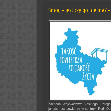
Smog – jest czy go nie ma? 
Zachodni Województwa Śląskiego, którego 
jakości jest powietrze w centrum Rud. Od