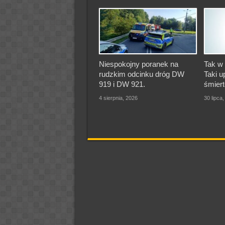
Niespokojny poranek na
Tak w 
rudzkim odcinku dróg DW
Taki u
919 i DW 921.
śmiert
4 sierpnia, 2026
30 lipca