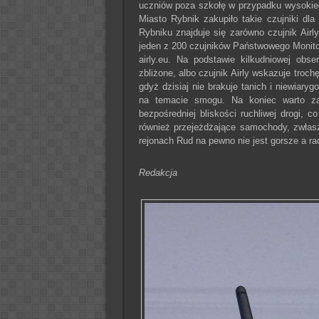
uczniów poza szkołę w przypadku wysokieg
Miasto Rybnik zakupiło takie czujniki dl
Rybniku znajduje się zarówno czujnik Airl
jeden z 200 czujników Państwowego Monito
airly.eu. Na podstawie kilkudniowej ob
zbliżone, albo czujnik Airly wskazuje troch
gdyż dzisiaj nie brakuje tanich i niewiary
na temacie smogu. Na koniec warto zau
bezpośredniej bliskości ruchliwej drogi,
również przejeżdżające samochody, zwłasz
rejonach Rud na pewno nie jest gorsze a r
Redakcja