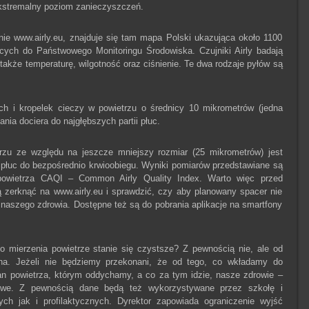
kstremalny poziom zanieczyszczeń.
e www.airly.eu, znajduje się tam mapa Polski ukazująca około 1100
ących do Państwowego Monitoringu Środowiska. Czujniki Airly badają
akże temperaturę, wilgotność oraz ciśnienie. Te dwa rodzaje pyłów są
ch i kropelek cieczy w powietrzu o średnicy 10 mikrometrów (jedna
nia dociera do najgłębszych partii płuc.
zu ze względu na jeszcze mniejszy rozmiar (25 mikrometrów) jest
 płuc do bezpośrednio krwioobiegu. Wyniki pomiarów przedstawiane są
 powietrza CAQI – Common Airly Quality Index. Warto więc przed
zerknąć na www.airly.eu i sprawdzić, czy aby planowany spacer nie
a naszego zdrowia. Dostępne też są do pobrania aplikacje na smartfony
 mierzenia powietrze stanie się czystsze? Z pewnością nie, ale od
na. Jeżeli nie będziemy przekonani, że od tego, co wkładamy do
n powietrza, którym oddychamy, a co za tym idzie, nasze zdrowie –
we. Z pewnością dane będą też wykorzystywane przez szkołę i
ch jak i profilaktycznych. Dyrektor zapowiada ograniczenie wyjść