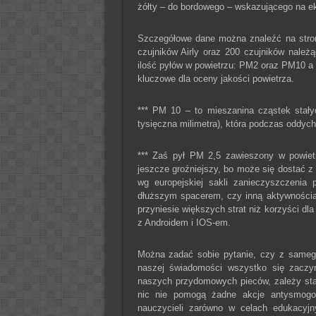
żółty – do bordowego – wskazującego na e
Szczegółowe dane można znaleźć na stroni
czujników Airly oraz 200 czujników należ
ilość pyłów w powietrzu: PM2 oraz PM10 a t
kluczowe dla oceny jakości powietrza.
*** PM 10 – to mieszanina cząstek stały
tysięczna milimetra), która podczas oddycha
*** Zaś pył PM 2,5 zawieszony w powietr
jeszcze groźniejszy, bo może się dostać z
wg europejskiej sakli zanieczyszczenia
dłuższym spacerem, czy inną aktywnością 
przyniesie większych strat niż korzyści dl
z Androidem i IOS-em.
Można zadać sobie pytanie, czy z samego
naszej świadomości wszystko się zaczy
naszych przydomowych pieców, zależy sta
nic nie pomogą żadne akcje antysmogo
nauczycieli zarówno w celach edukacyjny