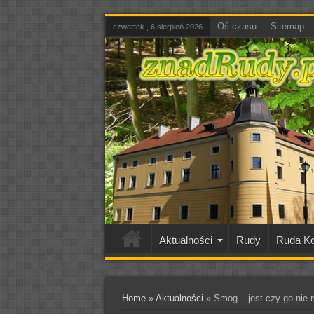
Oś czasu
Sitemap
czwartek , 6 sierpień 2026
Aktualności
Rudy
Ruda Ko
Home
»
Aktualności
»
Smog – jest czy go nie