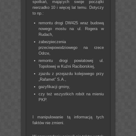
spotkań, mających swoje początki
nierzadko 10 i więcej lat temu. Dotyczy
to np.:
remontu drogi DW425 wraz budową
nowego mostu na ul. Rogera w
Rudach,
zabezpieczenia
przeciwpowodziowego na rzece
Odrze,
remontu drogi powiatowej ul.
Topolowej w Kuźni Raciborskiej,
zjazdu z przejazdu kolejowego przy
„Rafamet” S.A.,
gazyfikacji gminy,
czy też wszystkich robót na mieniu
PKP.
I manipulowanie tą informacją tych
faktów nie zmieni.