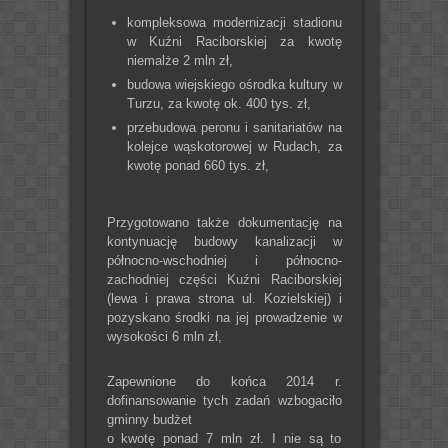
kompleksowa modernizacji stadionu
w Kuźni Raciborskiej za kwotę
niemalże 2 mln zł,
budowa wiejskiego ośrodka kultury w
Turzu, za kwotę ok. 400 tys. zł,
przebudowa peronu i sanitariatów na
kolejce wąskotorowej w Rudach, za
kwotę ponad 660 tys. zł,
Przygotowano także dokumentację na
kontynuację budowy kanalizacji w
północno-wschodniej i północno-
zachodniej części Kuźni Raciborskiej
(lewa i prawa strona ul. Kozielskiej) i
pozyskano środki na jej prowadzenie w
wysokości 6 mln zł,
Zapewnione do końca 2014 r.
dofinansowanie tych zadań wzbogaciło
gminny budżet
o kwotę ponad 7 mln zł. I nie są to