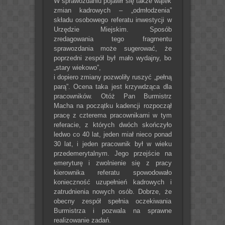
W sprawozdaniu pojawił się także wątek
zmian kadrowych – „odmłodzenia”
składu osobowego referatu inwestycji w
Urzędzie Miejskim. Sposób
zredagowania tego fragmentu
sprawozdania może sugerować, że
poprzedni zespół był mało wydajny, bo
„stary wiekowo”,
i dopiero zmiany pozwoliły ruszyć „pełną
parą”. Ocena taka jest krzywdząca dla
pracowników. Otóż Pan Burmistrz
Macha na początku kadencji rozpoczął
pracę z czterema pracownikami w tym
referacie, z których dwóch skończyło
ledwo co 40 lat, jeden miał nieco ponad
30 lat, i jeden pracownik był w wieku
przedemerytalnym. Jego przejście na
emeryturę i zwolnienie się z pracy
kierownika referatu spowodowało
konieczność uzupełnień kadrowych i
zatrudnienia nowych osób. Dobrze, że
obecny zespół spełnia oczekiwania
Burmistrza i pozwala na sprawne
realizowanie zadań.