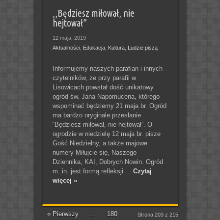
,,Będziesz miłował, nie
hejtował”
12 maja, 2019
Aktualności
,
Edukacja
,
Kultura
,
Ludzie piszą
Informujemy naszych parafian i innych
czytelników, że przy parafii w
Lisowicach powstał dość unikatowy
ogród św. Jana Napomucena, którego
wspominać będziemy 21 maja br. Ogród
ma bardzo oryginale przesłanie
“Będziesz miłował, nie hejtował”. O
ogrodzie w niedzielę 12 maja br. pisze
Gość Niedzielny, a także majowe
numery Miłujcie się, Naszego
Dziennika, KAI, Dobrych Nowin. Ogród
m. in. jest formą refleksji ...
Czytaj
więcej »
« Pierwszy
...
180
Strona 203 z 215