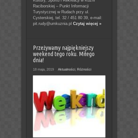
Kultury, Sportu i Rekreacji w Kuźni
Raciborskiej – Punkt Informacji
Turystycznej w Rudach przy ul.
Cysterskiej, tel. 32 / 451 80 39, e-mail:
pit.rudy@umkuznia.pl
Czytaj więcej »
Przeżywamy najpiękniejszy
weekend tego roku. Miłego
dnia!
18 maja, 2019
Aktualności
,
Różności