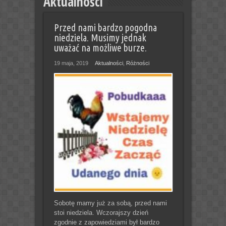
Aktualności
Przed nami bardzo pogodna
niedziela. Musimy jednak
uważać na możliwe burze.
19 maja, 2019
Aktualności
,
Różności
Sobotę mamy już za sobą, przed nami
stoi niedziela. Wczorajszy dzień
zgodnie z zapowiedziami był bardzo