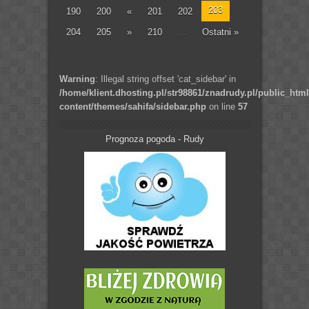
203
190
200
«
201
202
204
205
»
210
...
Ostatni »
Warning
: Illegal string offset 'cat_sidebar' in
/home/klient.dhosting.pl/str98861/znadrudy.pl/public_htm
content/themes/sahifa/sidebar.php
on line
57
Prognoza pogoda - Rudy