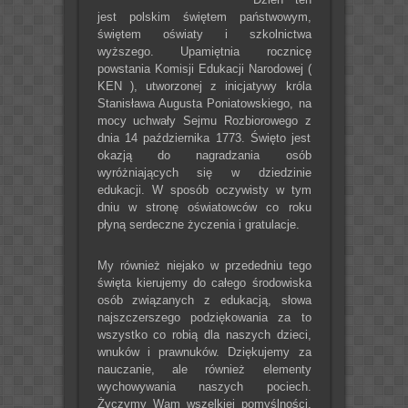
jest polskim świętem państwowym,
świętem oświaty i szkolnictwa
wyższego. Upamiętnia rocznicę
powstania Komisji Edukacji Narodowej (
KEN ), utworzonej z inicjatywy króla
Stanisława Augusta Poniatowskiego, na
mocy uchwały Sejmu Rozbiorowego z
dnia 14 października 1773. Święto jest
okazją do nagradzania osób
wyróżniających się w dziedzinie
edukacji. W sposób oczywisty w tym
dniu w stronę oświatowców co roku
płyną serdeczne życzenia i gratulacje.
My również niejako w przededniu tego
święta kierujemy do całego środowiska
osób związanych z edukacją, słowa
najszczerszego podziękowania za to
wszystko co robią dla naszych dzieci,
wnuków i prawnuków. Dziękujemy za
nauczanie, ale również elementy
wychowywania naszych pociech.
Życzymy Wam wszelkiej pomyślności,