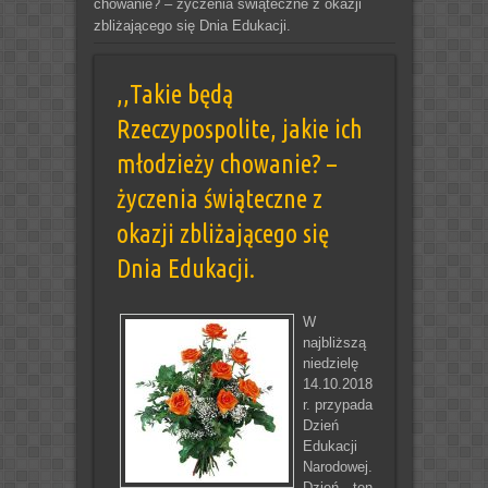
chowanie? – życzenia świąteczne z okazji
zbliżającego się Dnia Edukacji.
,,Takie będą
Rzeczypospolite, jakie ich
młodzieży chowanie? –
życzenia świąteczne z
okazji zbliżającego się
Dnia Edukacji.
W
najbliższą
niedzielę
14.10.2018
r. przypada
Dzień
Edukacji
Narodowej.
Dzień ten