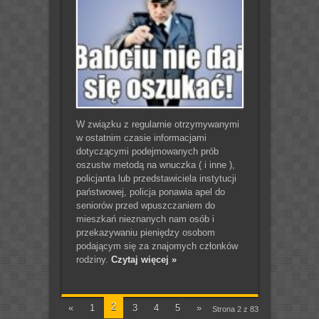
W związku z regularnie otrzymywanymi
w ostatnim czasie informacjami
dotyczącymi podejmowanych prób
oszustw metodą na wnuczka ( i inne ),
policjanta lub przedstawiciela instytucji
państwowej, policja ponawia apel do
seniorów przed wpuszczaniem do
mieszkań nieznanych nam osób i
przekazywaniu pieniędzy osobom
podającym się za znajomych członków
rodziny.
Czytaj więcej »
2
«
1
3
4
5
»
Strona 2 z 83