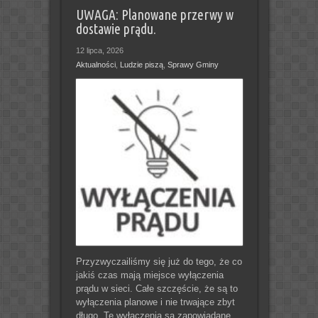
UWAGA: Planowane przerwy w
dostawie prądu.
12 lipca, 2026
Aktualności
,
Ludzie piszą
,
Sprawy Gminy
Przyzwyczailiśmy się już do tego, że co
jakiś czas mają miejsce wyłączenia
prądu w sieci. Całe szczęście, że są to
wyłączenia planowe i nie trwające zbyt
długo. Te wyłączenia są zapowiadane