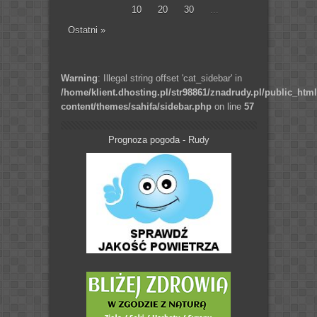
10
20
30
...
Ostatni »
Warning
: Illegal string offset 'cat_sidebar' in
/home/klient.dhosting.pl/str98861/znadrudy.pl/public_htm
content/themes/sahifa/sidebar.php
on line
57
Prognoza pogoda - Rudy