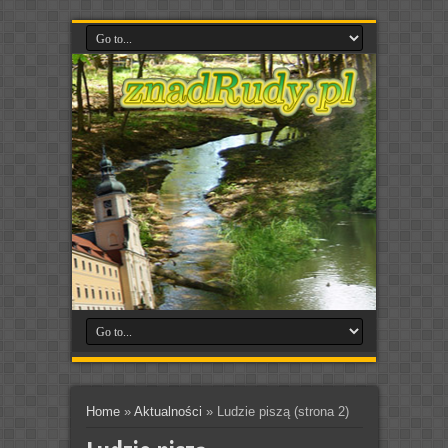
Home
»
Aktualności
»
Ludzie piszą
(strona 2)