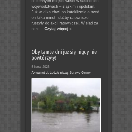
ościennych miejscowości w sąsiednich
województwach – śląskim i opolskim.
Już w kilka chwil po kataklizmie a trwał
on kilka minut, służby ratownicze
ruszyły do akcji ratowniczej. W ślad za
nimi ...
Czytaj więcej »
Oby tamte dni już się nigdy nie
powtórzyły!
5 lipca, 2026
Aktualności
,
Ludzie piszą
,
Sprawy Gminy