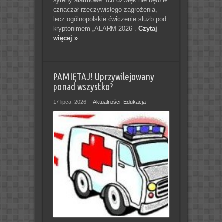
syreny alarmowe. Ich dźwięk nie będzie
oznaczał rzeczywistego zagrożenia,
lecz ogólnopolskie ćwiczenie służb pod
kryptonimem „ALARM 2026”.
Czytaj
więcej »
PAMIĘTAJ! Uprzywilejowany
ponad wszystko?
17 lipca, 2026
Aktualności
,
Edukacja