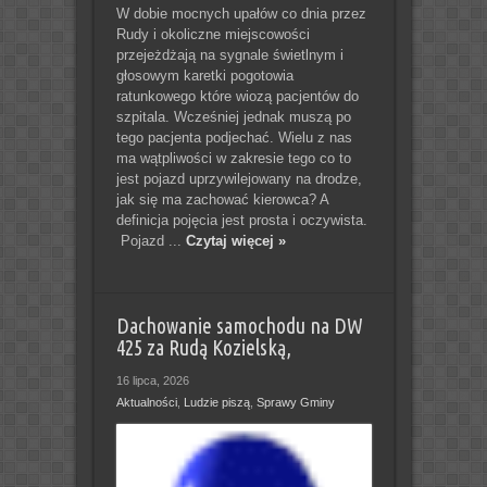
W dobie mocnych upałów co dnia przez
Rudy i okoliczne miejscowości
przejeżdżają na sygnale świetlnym i
głosowym karetki pogotowia
ratunkowego które wiozą pacjentów do
szpitala. Wcześniej jednak muszą po
tego pacjenta podjechać. Wielu z nas
ma wątpliwości w zakresie tego co to
jest pojazd uprzywilejowany na drodze,
jak się ma zachować kierowca? A
definicja pojęcia jest prosta i oczywista.
Pojazd ...
Czytaj więcej »
Dachowanie samochodu na DW
425 za Rudą Kozielską,
16 lipca, 2026
Aktualności
,
Ludzie piszą
,
Sprawy Gminy