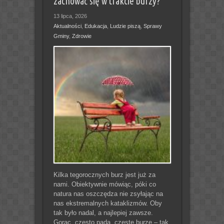
zachować się w trakcie burzy?
13 lipca, 2026
Aktualności
,
Edukacja
,
Ludzie piszą
,
Sprawy
Gminy
,
Zdrowie
Kilka tegorocznych burz jest już za
nami. Obiektywnie mówiąc, póki co
natura nas oszczędza nie zsyłając na
nas ekstremalnych kataklizmów. Oby
tak było nadal, a najlepiej zawsze.
Gorąc, często pada, częste burze – tak