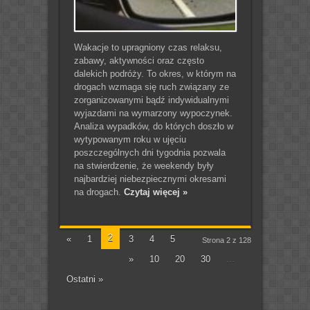
Wakacje to upragniony czas relaksu,
zabawy, aktywności oraz często
dalekich podróży. To okres, w którym na
drogach wzmaga się ruch związany ze
zorganizowanymi bądź indywidualnymi
wyjazdami na wymarzony wypoczynek.
Analiza wypadków, do których doszło w
wytypowanym roku w ujęciu
poszczególnych dni tygodnia pozwala
na stwierdzenie, że weekendy były
najbardziej niebezpiecznymi okresami
na drogach.
Czytaj więcej »
2
«
1
3
4
5
Strona 2 z 128
»
10
20
30
...
Ostatni »