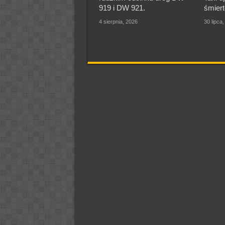
919 i DW 921.
śmiert
4 sierpnia, 2026
30 lipca