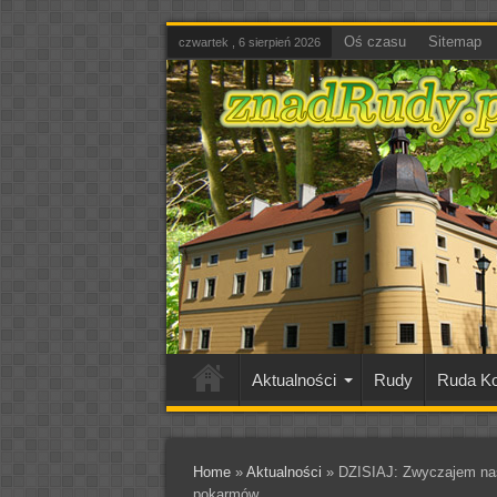
Oś czasu
Sitemap
czwartek , 6 sierpień 2026
Aktualności
Rudy
Ruda Ko
Home
»
Aktualności
»
DZISIAJ: Zwyczajem nas
pokarmów