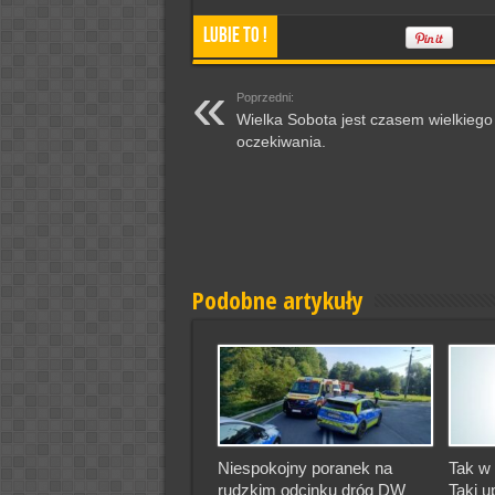
Lubie To !
Poprzedni:
Wielka Sobota jest czasem wielkiego
oczekiwania.
Podobne artykuły
Niespokojny poranek na
Tak w 
rudzkim odcinku dróg DW
Taki u