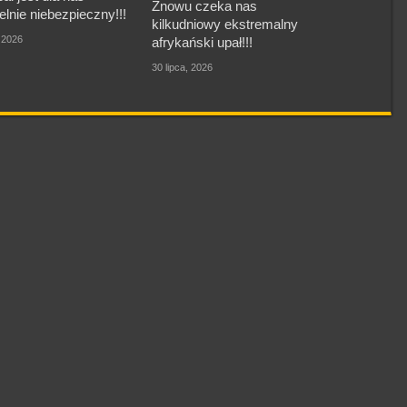
Znowu czeka nas
elnie niebezpieczny!!!
kilkudniowy ekstremalny
, 2026
afrykański upał!!!
30 lipca, 2026