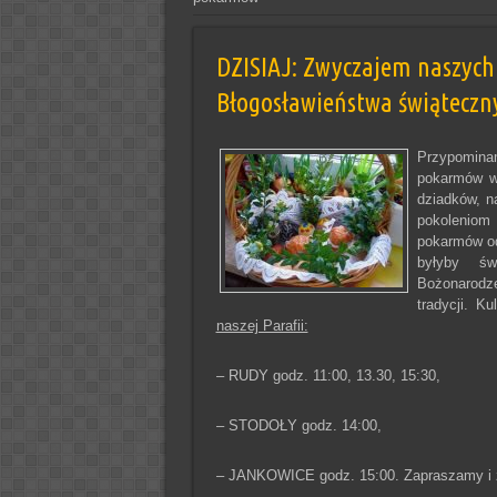
DZISIAJ: Zwyczajem naszych
Błogosławieństwa świątecz
Przypominam
pokarmów wi
dziadków, n
pokoleniom 
pokarmów od
byłyby św
Bożonarodz
tradycji. K
naszej Parafii:
– RUDY godz. 11:00, 13.30, 15:30,
– STODOŁY godz. 14:00,
– JANKOWICE godz. 15:00. Zapraszamy