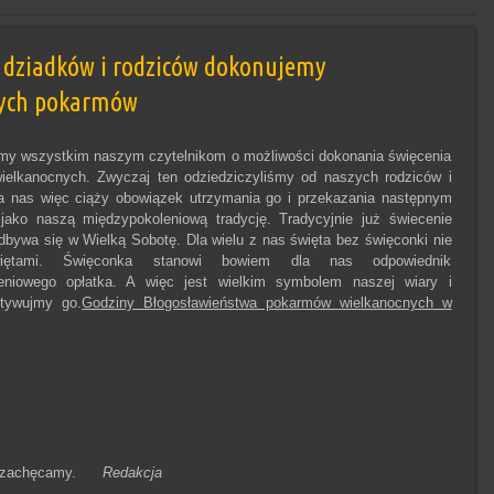
 dziadków i rodziców dokonujemy
nych pokarmów
y wszystkim naszym czytelnikom o możliwości dokonania święcenia
elkanocnych. Zwyczaj ten odziedziczyliśmy od naszych rodziców i
a nas więc ciąży obowiązek utrzymania go i przekazania następnym
jako naszą międzypokoleniową tradycję. Tradycyjnie już świecenie
bywa się w Wielką Sobotę. Dla wielu z nas święta bez święconki nie
iętami. Święconka stanowi bowiem dla nas odpowiednik
eniowego opłatka. A więc jest wielkim symbolem naszej wiary i
ultywujmy go.
Godziny Błogosławieństwa pokarmów wielkanocnych w
 i zachęcamy.
Redakcja