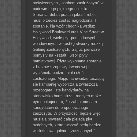
poświęconych ,,osobom zasłużonym” w
budowie tego pięknego obiektu.
Starania, dobra praca i jakość robót,
musi przecież zostać nagrodzona. I
zostanie. Na wzór chodnika wzdłuż
Hollywood Boulevard oraz Vine Street w
Hollywood, wiele płyt pamiątkowych
wbudowanych w kostkę stworzy rudzką
Galerię Zasłużonych. Są już pierwsze
pomysły na kształt i wzór płyty
pamiątkowej. Płyta wykonana zostanie
z brązowej zaprawy kwarcowej i
wyciśniętą będzie miała dłoń
zasłużonego. Mając na uwadze toczącą
się kampanię wyborczą a zwłaszcza
przebogatą listę kandydatów na
stanowisko burmistrza i radnych może
być spokojni o to, że zabraknie nam
kandydatów do proponowanego
zaszczytu. W przyszłości będzie więc
musiała powstać cała plejada płyt
ozdobnych, które tworzyć będą bardzo
wartościową galerię ,,zasłuąonych”.