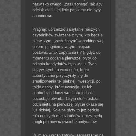
nazwisko owego ,,zasłużonego” tak aby
odcisk dłoni i jej linie papilarne nie były
anonimowe.
Pragnąc uprzedzić zapytanie naszych
czytelników związane z tym, kto będzie
pierwszym ,,zasłużonym” w parkingowej
galerii, pragniemy w tym miejscu
postawić znak zapytania ( ? ), gdyż do
momentu oddania pierwszej płyty do
odlania kandydatów było wielu. Tych
oczywistych, a więc osób, które
autentycznie przyczyniły się do
zrealizowania tej pięknej inwestycji, po
takie osoby, które uważają, że ich
osoba była kluczowa. Lista jednak
pozostaje otwarta. Czyja dłoń została
odciśnięta na pierwszej płycie okaże się
już dzisiaj. Kolejne płyty to już będzie
rola naszych mieszkańców którzy będą
mogli promować swoich kandydatów.
W imieniu organizatorów zapraszamy na