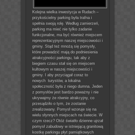
Kolejna wielka inwestycja w Rudach –
przykościelny parking była trafna i
spełnia swoją rolę. Według zamierzeń,
parking ma mieć nie tylko zadanie
funkcjonalne, ma być również miejscem
reprezentacyjnym naszej miejscowości i
gminy. Stąd też mnożą się pomysły,
które prowadzić mają do podniesienia
atrakcyjności parkingu, tak aby z
biegiem czasu stał się on miejscem
kultowym w naszej miejscowości i
gminy. I aby przyciągał coraz to
nowych turystów, a lokalna
społeczność była z niego dumna. Jeden
z pomysłów jest bardzo poważny i nie
ukrywajmy że równie atrakcyjny, co
przesądziło o tym, że zostanie
zrealizowany. Pomysł wzoruje się na
wielu słynnych miejscach na świecie. W
czym rzecz?
Otóż światło dzienne ujrzał
pomysł zabudowy w istniejącą granitową
kostkę parkingu płyt pamiątkowych