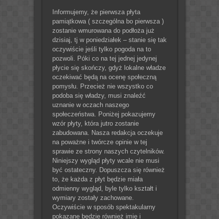
Informujemy, że pierwsza płyta
pamiątkowa ( szczególna bo pierwsza )
zostanie wmurowana do podłoża już
dzisiaj, tj w poniedziałek – stanie się tak
oczywiście jeśli tylko pogoda na to
pozwoli. Póki co na tej jednej jedynej
płycie się skończy, gdyż lokalne władze
oczekiwać będą na ocenę społeczną
pomysłu. Przecież nie wszystko co
podoba się władzy, musi znaleźć
uznanie w oczach naszego
społeczeństwa. Poniżej pokazujemy
wzór płyty, która jutro zostanie
zabudowana. Nasza redakcja oczekuje
na poważne i twórcze opinie w tej
sprawie ze strony naszych czytelników.
Niniejszy wygląd płyty wcale nie musi
być ostateczny. Dopuszcza się również
to, że każda z płyt będzie miała
odmienny wygląd, byle tylko kształt i
wymiary zostały zachowane.
Oczywiście w sposób spektakularny
pokazane będzie również imię i