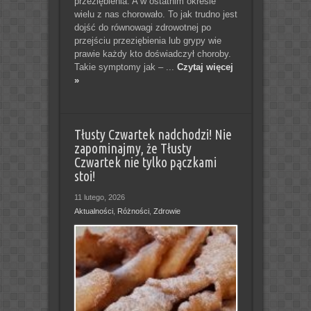
przeziębienia. A w ostatnim okresie
wielu z nas chorowało. To jak trudno jest
dojść do równowagi zdrowotnej po
przejściu przeziębienia lub grypy wie
prawie każdy kto doświadczył choroby.
Takie symptomy jak – ...
Czytaj więcej
»
Tłusty Czwartek nadchodzi! Nie
zapominajmy, że Tłusty
Czwartek nie tylko pączkami
stoi!
11 lutego, 2026
Aktualności
,
Różności
,
Zdrowie