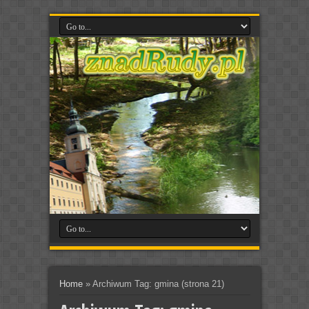
Home
»
Archiwum Tag: gmina
(strona 21)