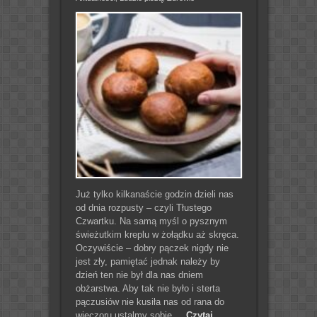
Już tylko kilkanaście godzin dzieli nas
od dnia rozpusty – czyli Tłustego
Czwartku. Na samą myśl o pysznym
świeżutkim kreplu w żołądku aż skręca.
Oczywiście – dobry pączek nigdy nie
jest zły, pamiętać jednak należy by
dzień ten nie był dla nas dniem
obżarstwa. Aby tak nie było i sterta
pączusiów nie kusiła nas od rana do
wieczoru ustalmy sobie ...
Czytaj