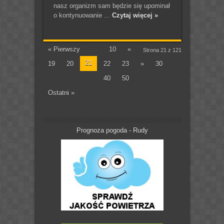
nasz organizm sam będzie się upominał
o kontynuowanie ...
Czytaj więcej »
« Pierwszy
...
10
«
Strona 21 z 121
21
19
20
22
23
»
30
40
50
...
Ostatni »
Prognoza pogoda - Rudy