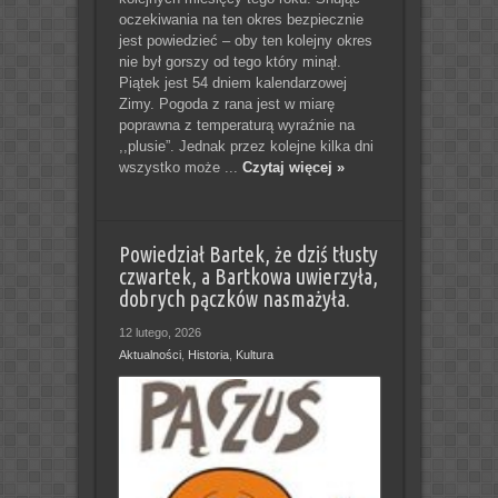
oczekiwania na ten okres bezpiecznie
jest powiedzieć – oby ten kolejny okres
nie był gorszy od tego który minął.
Piątek jest 54 dniem kalendarzowej
Zimy. Pogoda z rana jest w miarę
poprawna z temperaturą wyraźnie na
,,plusie”. Jednak przez kolejne kilka dni
wszystko może ...
Czytaj więcej »
Powiedział Bartek, że dziś tłusty
czwartek, a Bartkowa uwierzyła,
dobrych pączków nasmażyła.
12 lutego, 2026
Aktualności
,
Historia
,
Kultura