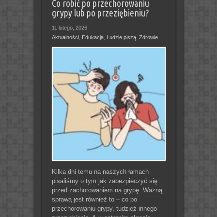
Co robić po przechorowaniu
grypy lub po przeziębieniu?
11 lutego, 2026
Aktualności
,
Edukacja
,
Ludzie piszą
,
Zdrowie
Kilka dni temu na naszych łamach
pisaliśmy o tym jak zabezpieczyć się
przed zachorowaniem na grypę. Ważną
sprawą jest również to – co po
przechorowaniu grypy, tudzież innego