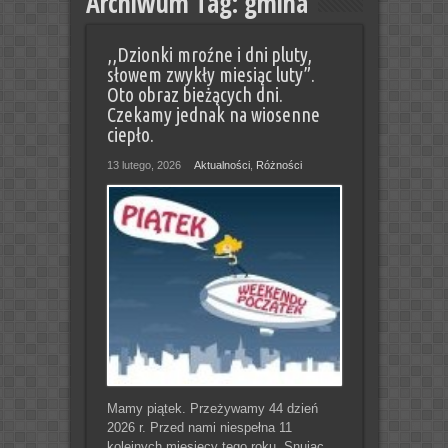
Archiwum Tag:
gmina
,,Dzionki mroźne i dni pluty,
słowem zwykły miesiąc luty”.
Oto obraz bieżących dni.
Czekamy jednak na wiosenne
ciepło.
13 lutego, 2026
Aktualności
,
Różności
Mamy piątek. Przeżywamy 44 dzień
2026 r. Przed nami niespełna 11
kolejnych miesięcy tego roku. Snując