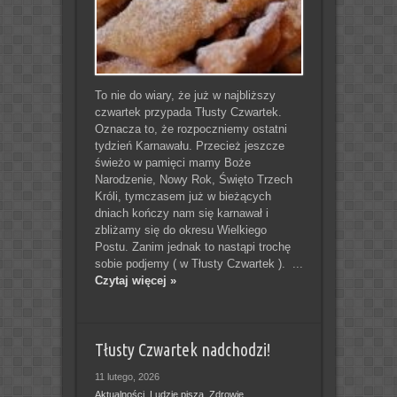
To nie do wiary, że już w najbliższy
czwartek przypada Tłusty Czwartek.
Oznacza to, że rozpoczniemy ostatni
tydzień Karnawału. Przecież jeszcze
świeżo w pamięci mamy Boże
Narodzenie, Nowy Rok, Święto Trzech
Króli, tymczasem już w bieżących
dniach kończy nam się karnawał i
zbliżamy się do okresu Wielkiego
Postu. Zanim jednak to nastąpi trochę
sobie podjemy ( w Tłusty Czwartek ). ...
Czytaj więcej »
Tłusty Czwartek nadchodzi!
11 lutego, 2026
Aktualności
,
Ludzie piszą
,
Zdrowie