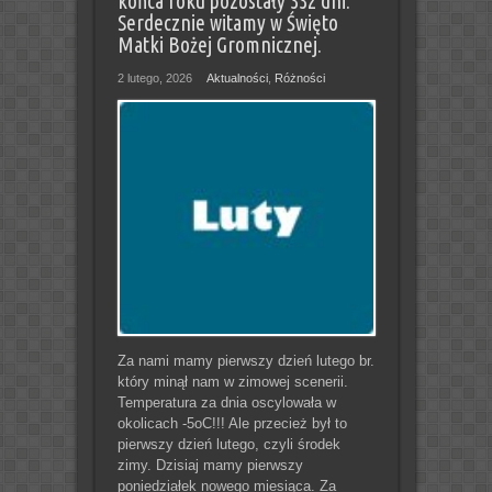
końca roku pozostały 332 dni.
Serdecznie witamy w Święto
Matki Bożej Gromnicznej.
2 lutego, 2026
Aktualności
,
Różności
Za nami mamy pierwszy dzień lutego br.
który minął nam w zimowej scenerii.
Temperatura za dnia oscylowała w
okolicach -5oC!!! Ale przecież był to
pierwszy dzień lutego, czyli środek
zimy. Dzisiaj mamy pierwszy
poniedziałek nowego miesiąca. Za