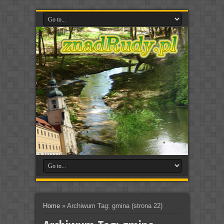
Home
»
Archiwum Tag: gmina
(strona 22)