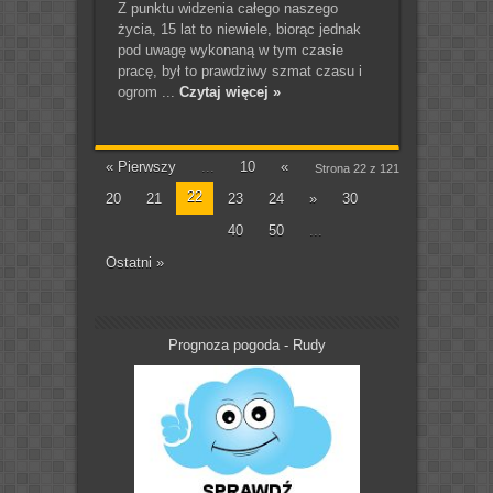
Z punktu widzenia całego naszego
życia, 15 lat to niewiele, biorąc jednak
pod uwagę wykonaną w tym czasie
pracę, był to prawdziwy szmat czasu i
ogrom ...
Czytaj więcej »
« Pierwszy
...
10
«
Strona 22 z 121
22
20
21
23
24
»
30
40
50
...
Ostatni »
Prognoza pogoda - Rudy