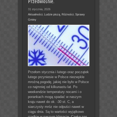
Przedwiośnie.
31 stycznia, 2026
Aktualności
,
Ludzie piszą
,
Różności
,
Sprawy
Gminy
Przełom stycznia i lutego oraz początek
lutego przyniesie w Polsce niezwykle
mroźną pogodę, jakiej nie było w Polsce
co najmniej od kilkunastu lat. Po
weekendzie temperatury nocami i o
porankach mogą spadać w naszym
kraju nawet do ok. -30 st. C, a
siarczysty mróz nie odpuści nawet w
ciągu dnia. Są to wartości wyjątkowo
rzadkie w naszym klimacie. Czeka nas