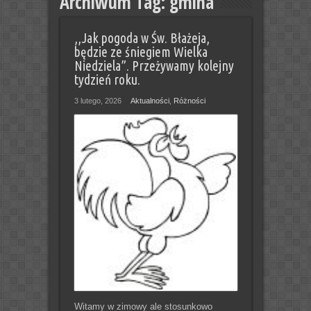
Archiwum Tag:
gmina
,,Jak pogoda w Św. Błażeja,
będzie ze śniegiem Wielka
Niedziela”. Przeżywamy kolejny
tydzień roku.
3 lutego, 2026
Aktualności
,
Różności
Witamy w zimowy ale stosunkowo