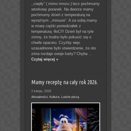
,,ciepły” ( mimo mrozu ) lecz pochmurny
wtorkowy poranek. Na dworze mamy
pochmurny dzień z temperaturą na
wyraźnym ,,minusie”. A za sobą mamy
w miarę ciężki poniedziałek z
temperaturą -9oC!!! Dzień był na tyle
zimny, że trudno było pokusić się o
chwile spaceru. Czyżby więc
uzasadnione było stwierdzenie, że oto
zima rozdaje swoje karty? Chyba ...
Czytaj więcej »
Mamy receptę na cały rok 2026.
2 lutego, 2026
Aktualności
,
Kultura
,
Ludzie piszą