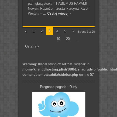
pamiętają słowa – HABEMUS PAPAM!
Nowym Papieżem został kardynał Karol
Wojtyła – ...
Czytaj więcej »
3
«
1
2
4
5
»
Strona 3 z 20
10
20
...
Ostatni »
Warning
: Illegal string offset 'cat_sidebar' in
/home/klient.dhosting.pl/str98861/znadrudy.pl/public_htm
content/themes/sahifa/sidebar.php
on line
57
Prognoza pogoda - Rudy