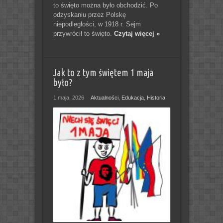
to święto można było obchodzić. Po
odzyskaniu przez Polskę
niepodległości, w 1918 r. Sejm
przywrócił to święto.
Czytaj więcej »
Jak to z tym świętem 1 maja
było?
1 maja, 2026
Aktualności
,
Edukacja
,
Historia