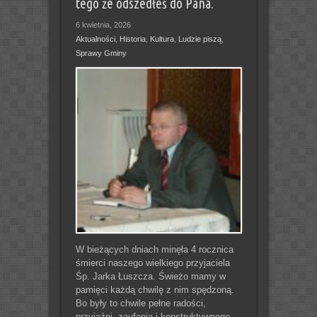
tego że odszedłeś do Pana.
6 kwietnia, 2026
Aktualności
,
Historia
,
Kultura
,
Ludzie piszą
,
Sprawy Gminy
W bieżących dniach minęła 4 rocznica
śmierci naszego wielkiego przyjaciela
Śp. Jarka Łuszcza. Świeżo mamy w
pamięci każdą chwilę z nim spędzoną.
Bo były to chwile pełne radości,
przyjaźni, zaufania i konstruktywnego