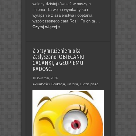
walczy dzisiaj również w naszym
imieniu. Ta wojna wynika tylko i
wyłącznie z szaleństwa i opętania
współczesnego cara Rosji. To on tą ...
Czytaj więcej »
Z przymrużeniem oka.
Zasłyszane! OBIECANKI
CACANKI, a GŁUPIEMU
RADOŚĆ.
10 kwietnia, 2026
Aktualności
,
Edukacja
,
Historia
,
Ludzie piszą