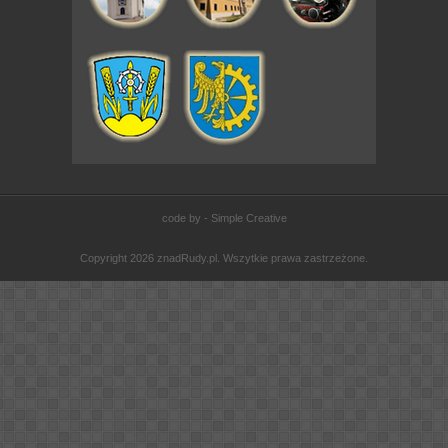
code by - Simple Creative
Copyright 2026 znadRudy.pl. Wszytkie prawa zastrzeżone.