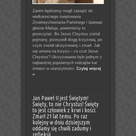
Zanim będziemy mogli zasiąść do
wielkanocnego świętowania
Zmartwychwstania Pańskiego i śpiewać
głośne Alleluja, powinniśmy to
przeczytać. Bo Jezus Chrystus został
pojmany, przeszedł drogę krzyżową, po
czym został ukrzyżowany i zmarł. Jak
się umiera na krzyżu – co czuł Jezus
Chrystus? Ukrzyżowanie było jednym z
najbardziej popularnych rodzajów kar
śmierci w starożytności.
Czytaj więcej
»
Jan Paweł II jest Świętym!
Święty, to nie Chrystus! Święty
to jest człowiek z krwi i kości.
Zmarł 21 lat temu. Po raz
kolejny w dniu dzisiejszym
oddamy się chwili zadumy i
refleksji.