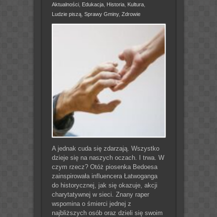
Aktualności
,
Edukacja
,
Historia
,
Kultura
,
Ludzie piszą
,
Sprawy Gminy
,
Zdrowie
A jednak cuda się zdarzają. Wszystko
dzieje się na naszych oczach. I trwa. W
czym rzecz? Otóż piosenka Bedoesa
zainspirowała influencera Łatwoganga
do historycznej, jak się okazuje, akcji
charytatywnej w sieci. Znany raper
wspomina o śmierci jednej z
najbliższych osób oraz dzieli się swoim