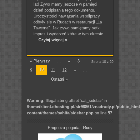
lat! Żywo mamy jeszcze w pamięci
dzień podpisania tego dokumentu.
Uroczystości nawiązania współpracy
odbyły się w Rudach w restauracji „La
Tawerna”. Jak żywo pamiętamy setki
imprez i wydarzeń które w tym okresie
...
Czytaj więcej »
« Pierwszy
...
«
8
Strona 10 z 20
10
9
11
12
»
...
Ostatni »
Warning
: Illegal string offset 'cat_sidebar' in
/home/klient.dhosting.pl/str98861/znadrudy.pl/public_htm
content/themes/sahifa/sidebar.php
on line
57
Prognoza pogoda - Rudy