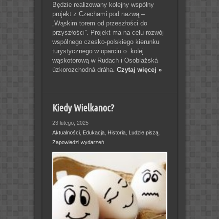
Będzie realizowany kolejny wspólny
projekt z Czechami pod nazwą –
„Wąskim torem od przeszłości do
przyszłości”. Projekt ma na celu rozwój
wspólnego czesko-polskiego kierunku
turystycznego w oparciu o kolej
wąskotorową w Rudach i Osoblažská
úzkorozchodná dráha.
Czytaj więcej »
Kiedy Wielkanoc?
23 lutego, 2025
Aktualności
,
Edukacja
,
Historia
,
Ludzie piszą
,
Zapowiedzi wydarzeń