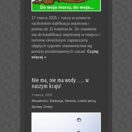
17 marca 2025 r. rusza w powiecie
raciborskim kalifikacja wojskowa i
potrwa do 11 kwietnia br. Do stawienia
się do kwalifikacji wojskowej w miejscu i
terminie określonym zapraszamy
objętych rygorem stawiennictwa wg
poniżej przedstawionych zasad.
Czytaj
więcej »
Nie ma, nie ma wody ….. w
naszym kraju!
1 marca, 2025
Aktualności
,
Edukacja
,
Historia
,
Ludzie piszą
,
Sprawy Gminy