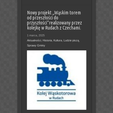
Nowy projekt „Wąskim torem
od przeszłości do
przyszłości”realizowany przez
kolejkę w Rudach z Czechami.
1 marca, 2025
Aktualności
,
Historia
,
Kultura
,
Ludzie piszą
,
Sprawy Gminy