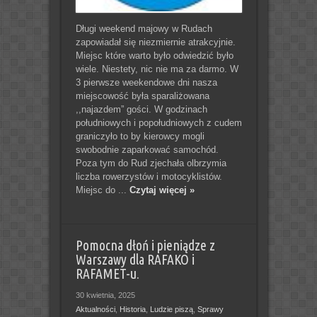
Długi weekend majowy w Rudach
zapowiadał się niezmiernie atrakcyjnie.
Miejsc które warto było odwiedzić było
wiele. Niestety, nic nie ma za darmo. W
3 pierwsze weekendowe dni nasza
miejscowość była sparaliżowana
,,najazdem” gości. W godzinach
południowych i popołudniowych z cudem
graniczyło to by kierowcy mogli
swobodnie zaparkować samochód.
Poza tym do Rud zjechała olbrzymia
liczba rowerzystów i motocyklistów.
Miejsc do ...
Czytaj więcej »
Pomocna dłoń i pieniądze z
Warszawy dla RAFAKO i
RAFAMET-u.
30 kwietnia, 2025
Aktualności
,
Historia
,
Ludzie piszą
,
Sprawy