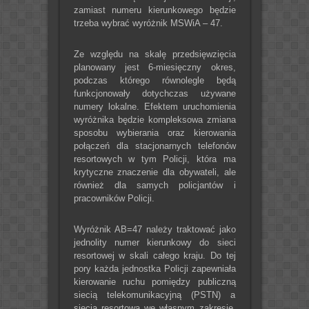
zamiast numeru kierunkowego będzie
trzeba wybrać wyróżnik MSWiA – 47.
Ze względu na skalę przedsięwzięcia
planowany jest 6-miesięczny okres,
podczas którego równolegle będą
funkcjonowały dotychczas używane
numery lokalne. Efektem uruchomienia
wyróżnika będzie kompleksowa zmiana
sposobu wybierania oraz kierowania
połączeń dla stacjonarnych telefonów
resortowych w tym Policji, która ma
krytyczne znaczenie dla obywateli, ale
również dla samych policjantów i
pracowników Policji.
Wyróżnik AB=47 należy traktować jako
jednolity numer kierunkowy do sieci
resortowej w skali całego kraju. Do tej
pory każda jednostka Policji zapewniała
kierowanie ruchu pomiędzy publiczną
siecią telekomunikacyjną (PSTN) a
siecią resortową we własnym zakresie,