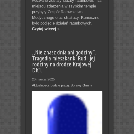
wezwane zostały służby ratunkowe. Na
miejscu zdarzenia w szybkim tempie
przybyły Zespół Ratownictwa
Medycznego oraz strażacy. Konieczne
było podjęcie działań ratunkowych.
Czytaj więcej »
,,Nie znasz dnia ani godziny”.
Tragedia mieszkanki Rud i jej
rodziny na drodze Krajowej
DK1.
20 marca, 2025
Aktualności
,
Ludzie piszą
,
Sprawy Gminy