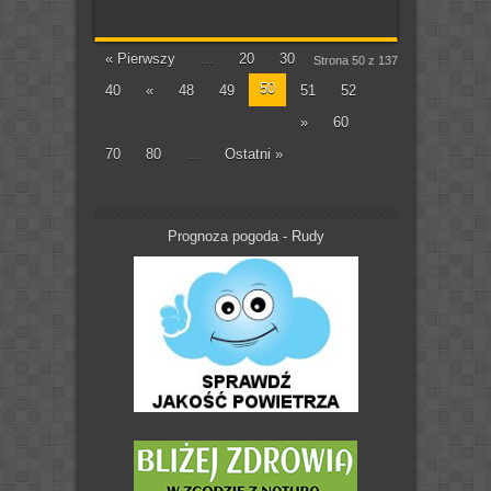
« Pierwszy
...
20
30
Strona 50 z 137
50
40
«
48
49
51
52
»
60
70
80
...
Ostatni »
Prognoza pogoda - Rudy