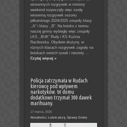
wiosennych rozgrywek w miniony
weekend rozpoczęły więc rundę
wiosenną rozgrywek sezonu
piłkarskiego 2024/2025 zespoły klasy
,,A” i klasy ,,B”. Na boisko z terenu
naszej gminy wybiegły więc zespoły
LKS ,,BUK” Rudy i KS Kuźnia
Raciborska. Obydwie drużyny, w
różnych klasach rozgrywek zagrały na
boiskach swoich rywali i niestety ...
Czytaj więcej »
Policja zatrzymała w Rudach
kierowcę pod wpływem
narkotyków. W domu
dodatkowo trzymał 300 dawek
marihuany.
17 marca, 2025
Aktualności
,
Ludzie piszą
,
Sprawy Gminy