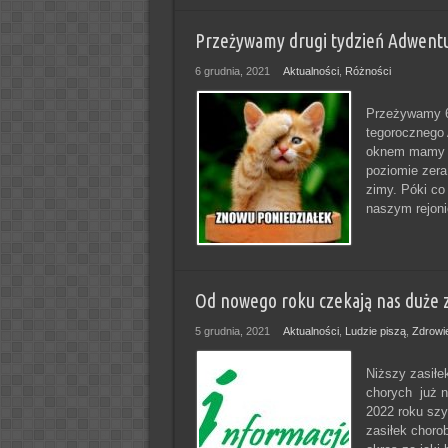
Przeżywamy drugi tydzień Adwentu
6 grudnia, 2021
Aktualności
,
Różności
Przeżywamy 6 
tegorocznego 
oknem mamy le
poziomie zera
zimy. Póki co 
naszym rejoni
Od nowego roku czekają nas duże 
5 grudnia, 2021
Aktualności
,
Ludzie piszą
,
Zdrowi
Niższy zasiłe
chorych już 
2022 roku szy
zasiłek choro