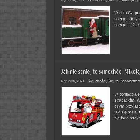
W dniu 04 gru
pociąg, który
pociągu: 12.0
Jak nie sanie, to samochód. Mikołaj
6 grudnia, 2021
Aktualności
,
Kultura
,
Zapowiedzi 
W poniedziałe
strażackim. W
czym przyjazd
tak się mają,
nie lada atra