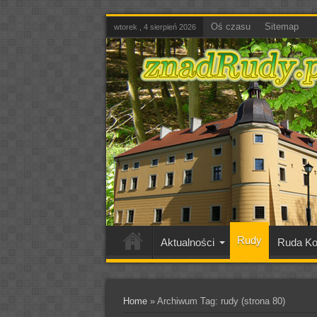
Oś czasu
Sitemap
wtorek , 4 sierpień 2026
Rudy
Aktualności
Ruda Ko
Home
»
Archiwum Tag: rudy
(strona 80)