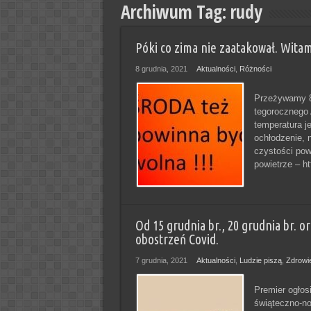
Archiwum Tag:
rudy
Póki co zima nie zaatakował. Witam
8 grudnia, 2021
Aktualności
,
Różności
Przeżywamy 8 
tegorocznego 
temperatura j
ochłodzenie, 
czystości pow
powietrze – h
Od 15 grudnia br., 20 grudnia br. o
obostrzeń Covid.
7 grudnia, 2021
Aktualności
,
Ludzie piszą
,
Zdrowi
Premier ogłos
świąteczno-no