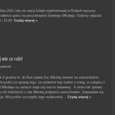
dnia 2021 roku ze stacji kolejki wąskotorowej w Rudach wyruszy
 zabierze gości na poszukiwania Świętego Mikołaja. Godziny odjazdu
0 i 15.00.
Czytaj więcej »
 wie co robi!
wydarzeń
k 6 grudnia br. do Rud zawita Św. Mikołaj również na samochodzie
szystko za sprawą tego, że ostatnimi laty trudno o śnieg, w związku z
 Mikołaja na saniach staje się mocno niepewny. A skoro tak sprawy
 to do niektórych z nas Mikołaj podjedzie samochodem. Zapowiada się
kcja. Wszystkie szczegóły tego wydarzenia ...
Czytaj więcej »