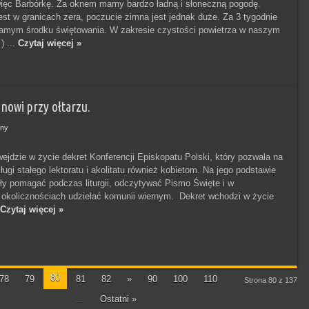
ięc Barbórkę. Za oknem mamy bardzo ładną i słoneczną pogodę.
est w granicach zera, poczucie zimna jest jednak duże. Za 3 tygodnie
amym środku świętowania. W zakresie czystości powietrza w naszym
) ...
Czytaj więcej »
owi przy ołtarzu.
ny
wejdzie w życie dekret Konferencji Episkopatu Polski, który pozwala na
ługi stałego lektoratu i akolitatu również kobietom. Na jego podstawie
y pomagać podczas liturgii, odczytywać Pismo Święte i w
okolicznościach udzielać komunii wiernym. Dekret wchodzi w życie
Czytaj więcej »
80
78
79
81
82
»
90
100
110
Strona 80 z 137
...
Ostatni »