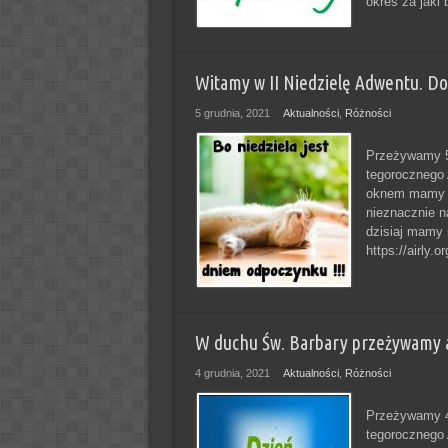
okres za jaki
Witamy w II Niedzielę Adwentu. Do ś
5 grudnia, 2021
Aktualności
,
Różności
Przeżywamy 5 
tegorocznego 
oknem mamy le
nieznacznie n
dzisiaj mamy 
https://airly
W duchu Św. Barbary przeżywamy 
4 grudnia, 2021
Aktualności
,
Różności
Przeżywamy 4 
tegorocznego 