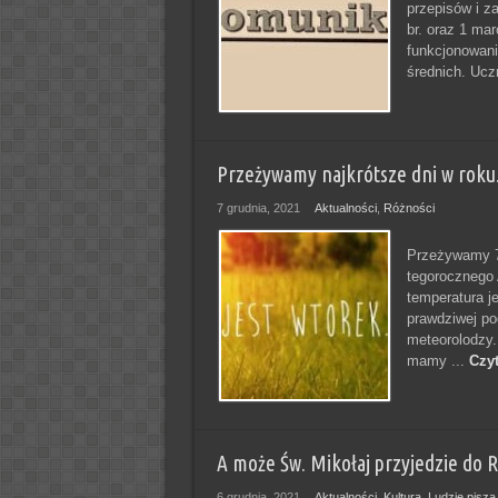
przepisów i z
br. oraz 1 ma
funkcjonowani
średnich. Ucz
Przeżywamy najkrótsze dni w roku
7 grudnia, 2021
Aktualności
,
Różności
Przeżywamy 7 
tegorocznego 
temperatura j
prawdziwej po
meteorolodzy.
mamy ...
Czyt
A może Św. Mikołaj przyjedzie do R
6 grudnia, 2021
Aktualności
,
Kultura
,
Ludzie piszą