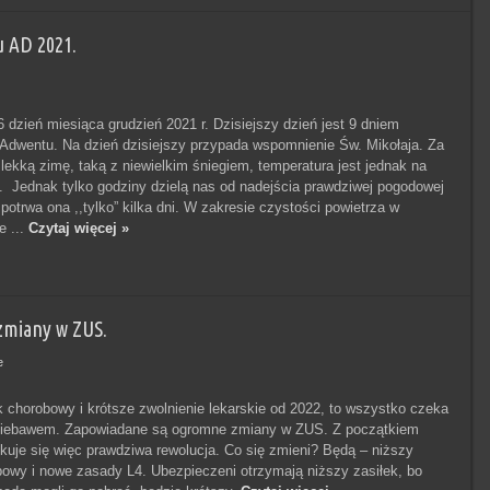
 AD 2021.
dzień miesiąca grudzień 2021 r. Dzisiejszy dzień jest 9 dniem
Adwentu. Na dzień dzisiejszy przypada wspomnienie Św. Mikołaja. Za
kką zimę, taką z niewielkim śniegiem, temperatura jest jednak na
. Jednak tylko godziny dzielą nas od nadejścia prawdziwej pogodowej
potrwa ona ,,tylko” kilka dni. W zakresie czystości powietrza w
e ...
Czytaj więcej »
zmiany w ZUS.
e
k chorobowy i krótsze zwolnienie lekarskie od 2022, to wszystko czeka
niebawem. Zapowiadane są ogromne zmiany w ZUS. Z początkiem
kuje się więc prawdziwa rewolucja. Co się zmieni? Będą – niższy
bowy i nowe zasady L4. Ubezpieczeni otrzymają niższy zasiłek, bo