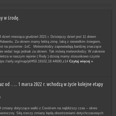
y w środę.
dzień miesiąca grudzień 2021 r. Dzisiejszy dzień jest 11 dniem
Adwentu. Za oknem mamy lekką zimę, taką z niewielkim śniegiem,
est na poziomie -1oC. Meteorolodzy zapowiadają bardziej znaczące
nie widać tego jednak za oknem. Tak mówią meteorolodzy. W zakresie
ietrza w naszym rejonie ( Rudy ) dzisiaj mamy stosunkowo czyste
ttps://airly.org/map/pl/#50.19102,18.44690,z14
Czytaj więcej »
raz od ….. 1 marca 2022 r. wchodzą w życie kolejne etapy
e
ił zmiany dotyczące walki z Covid-em na najbliższy czas – okres
woroczny. Siłą rzeczy zmiany będą obostrzeniami dotychczasowych