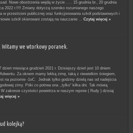
asad. Nowe obostrzenia wejdą w życie ….. 15 grudnia br., 20 grudnia
rca 2022 r.!!!! Zmiany dotyczą szeroko rozumianego naszego
a w przestrzeni publicznej oraz funkcjonowania szkół podstawowych i
niowie szkół skierowani zostają na nauczanie ...
Czytaj więcej »
. Witamy we wtorkowy poranek.
dzień miesiąca grudzień 2021 r. Dzisiejszy dzień jest 10 dniem
Adwentu. Za oknem mamy lekką zimę, taką z niewielkim śniegiem,
est na poziomie -1oC. Jednak tylko godziny dzielą nas od nadejścia
godowej zimy. Póki co potrwa ona ,,tylko” kilka dni. Tak mówią
 W zakresie czystości powietrza w naszym rejonie ( Rudy ) dzisiaj
aj więcej »
ud kolejką?