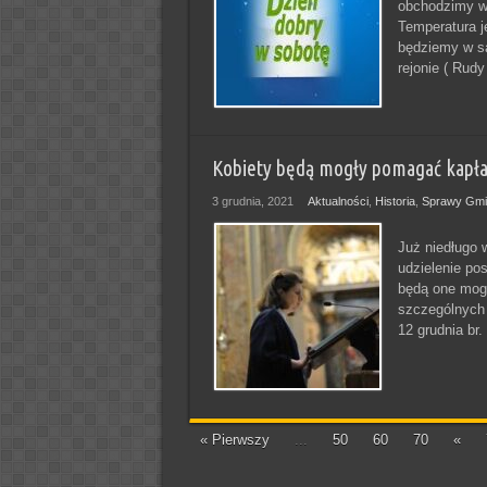
obchodzimy w
Temperatura j
będziemy w s
rejonie ( Rudy 
Kobiety będą mogły pomagać kapłan
3 grudnia, 2021
Aktualności
,
Historia
,
Sprawy Gmi
Już niedługo 
udzielenie pos
będą one mogł
szczególnych 
12 grudnia br.
« Pierwszy
...
50
60
70
«