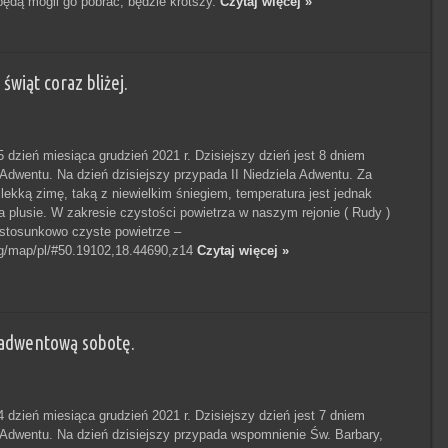
 będą mogli go pobrać, będzie krótszy.
Czytaj więcej »
wiąt coraz bliżej.
dzień miesiąca grudzień 2021 r. Dzisiejszy dzień jest 8 dniem
Adwentu. Na dzień dzisiejszy przypada II Niedziela Adwentu. Za
kką zimę, taką z niewielkim śniegiem, temperatura jest jednak
a plusie. W zakresie czystości powietrza w naszym rejonie ( Rudy )
stosunkowo czyste powietrze –
.org/map/pl/#50.19102,18.44690,z14
Czytaj więcej »
adwentową sobotę.
dzień miesiąca grudzień 2021 r. Dzisiejszy dzień jest 7 dniem
Adwentu. Na dzień dzisiejszy przypada wspomnienie Św. Barbary,