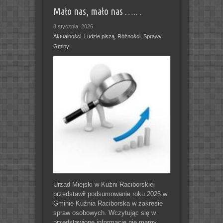
Mało nas, mało nas ….. .
8 stycznia, 2026
Aktualności
,
Ludzie piszą
,
Różności
,
Sprawy
Gminy
Urząd Miejski w Kuźni Raciborskiej
przedstawił podsumowanie roku 2025 w
Gminie Kuźnia Raciborska w zakresie
spraw osobowych. Wczytując się w
przedstawione informacje nie mamy