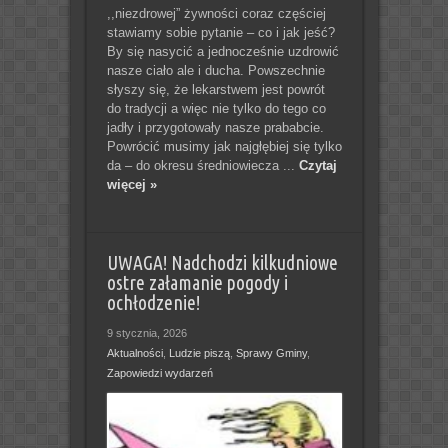
,,niezdrowej” żywności coraz częściej
stawiamy sobie pytanie – co i jak jeść?
By się nasycić a jednocześnie uzdrowić
nasze ciało ale i ducha. Powszechnie
słyszy się, że lekarstwem jest powrót
do tradycji a więc nie tylko do tego co
jadły i przygotowały nasze prababcie.
Powrócić musimy jak najgłębiej się tylko
da – do okresu średniowiecza ...
Czytaj
więcej »
UWAGA! Nadchodzi kilkudniowe
ostre załamanie pogody i
ochłodzenie!
9 stycznia, 2026
Aktualności
,
Ludzie piszą
,
Sprawy Gminy
,
Zapowiedzi wydarzeń