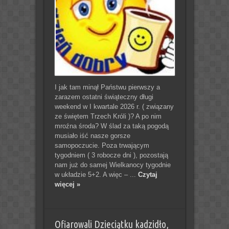
I jak tam minął Państwu pierwszy a
zarazem ostatni świąteczny długi
weekend w I kwartale 2026 r. ( związany
ze świętem Trzech Króli )? A po nim
mroźna środa? W ślad za taką pogodą
musiało iść nasze gorsze
samopoczucie. Poza trwającym
tygodniem ( 3 robocze dni ), pozostają
nam już do samej Wielkanocy tygodnie
w układzie 5+2. A więc – ...
Czytaj
więcej »
Ofiarowali Dzieciątku kadzidło,