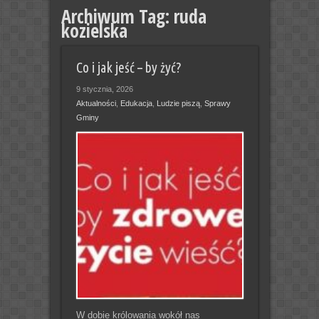
Archiwum Tag:
ruda
kozielska
Co i jak jeść – by żyć?
9 stycznia, 2026
Aktualności
,
Edukacja
,
Ludzie piszą
,
Sprawy
Gminy
W dobie królowania wokół nas