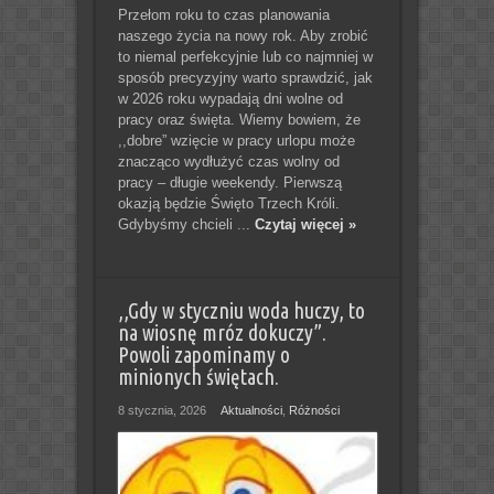
Przełom roku to czas planowania
naszego życia na nowy rok. Aby zrobić
to niemal perfekcyjnie lub co najmniej w
sposób precyzyjny warto sprawdzić, jak
w 2026 roku wypadają dni wolne od
pracy oraz święta. Wiemy bowiem, że
,,dobre” wzięcie w pracy urlopu może
znacząco wydłużyć czas wolny od
pracy – długie weekendy. Pierwszą
okazją będzie Święto Trzech Króli.
Gdybyśmy chcieli ...
Czytaj więcej »
,,Gdy w styczniu woda huczy, to
na wiosnę mróz dokuczy”.
Powoli zapominamy o
minionych świętach.
8 stycznia, 2026
Aktualności
,
Różności