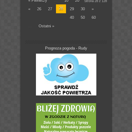
« Pierwszy
...
10
20
Strona 28 z 128
28
«
26
27
29
30
»
40
50
60
...
Ostatni »
Prognoza pogoda - Rudy