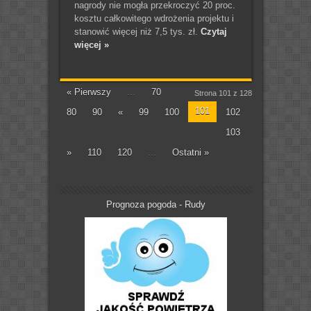
nagrody nie mogła przekroczyć 20 proc.
kosztu całkowitego wdrożenia projektu i
stanowić więcej niż 7,5 tys. zł.
Czytaj
więcej »
« Pierwszy
...
70
Strona 101 z 128
101
80
90
«
99
100
102
103
»
110
120
...
Ostatni »
Prognoza pogoda - Rudy