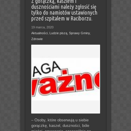
Z gorączką, kaszlem i
dusznościami należy zgłosić się
tylko do namiotów ustawionych
przed szpitalem w Raciborzu.
19 marca, 2020
Aktualności
,
Ludzie piszą
,
Sprawy Gminy
,
Zdrowie
– Osoby, które obserwują u siebie
gorączkę, kaszel, duszności, bóle