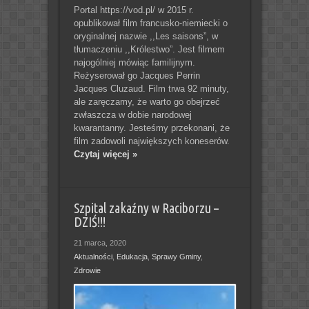
Portal https://vod.pl/ w 2015 r.
opublikował film francusko-niemiecki o
oryginalnej nazwie ,,Les saisons”, w
tłumaczeniu ,,Królestwo”. Jest filmem
najogólniej mówiąc familijnym.
Reżyserował go Jacques Perrin
Jacques Cluzaud. Film trwa 92 minuty,
ale zaręczamy, że warto go obejrzeć
zwłaszcza w dobie narodowej
kwarantanny. Jesteśmy przekonani, że
film zadowoli największych koneserów.
Czytaj więcej »
Szpital zakaźny w Raciborzu –
DZIŚ!!!
21 marca, 2020
Aktualności
,
Edukacja
,
Sprawy Gminy
,
Zdrowie