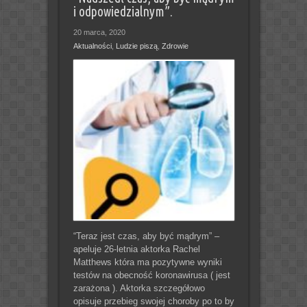
i odpowiedzialnym”.
20 marca, 2020
Aktualności
,
Ludzie piszą
,
Zdrowie
“Teraz jest czas, aby być mądrym” –
apeluje 26-letnia aktorka Rachel
Matthews która ma pozytywne wyniki
testów na obecność koronawirusa ( jest
zarażona ). Aktorka szczegółowo
opisuje przebieg swojej choroby po to by