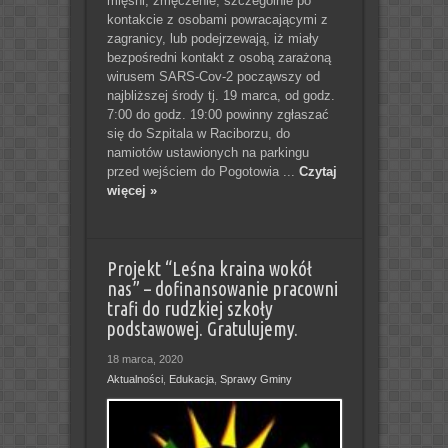
mięśni, zmęczenie, szczególnie po
kontakcie z osobami powracającymi z
zagranicy, lub podejrzewają, iż miały
bezpośredni kontakt z osobą zarażoną
wirusem SARS-Cov-2 począwszy od
najbliższej środy tj. 19 marca, od godz.
7:00 do godz. 19:00 powinny zgłaszać
się do Szpitala w Raciborzu, do
namiotów ustawionych na parkingu
przed wejściem do Pogotowia ...
Czytaj
więcej »
Projekt “Leśna kraina wokół
nas” – dofinansowanie pracowni
trafi do rudzkiej szkoły
podstawowej. Gratulujemy.
18 marca, 2020
Aktualności
,
Edukacja
,
Sprawy Gminy