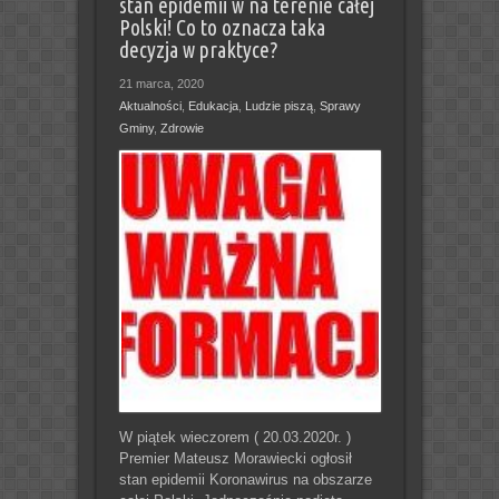
stan epidemii w na terenie całej
Polski! Co to oznacza taka
decyzja w praktyce?
21 marca, 2020
Aktualności
,
Edukacja
,
Ludzie piszą
,
Sprawy
Gminy
,
Zdrowie
W piątek wieczorem ( 20.03.2020r. )
Premier Mateusz Morawiecki ogłosił
stan epidemii Koronawirus na obszarze