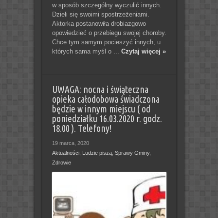
w sposób szczególny wyczulić innych.
Dzieli się swoimi spostrzeżeniami.
Aktorka postanowiła drobiazgowo
opowiedzieć o przebiegu swojej choroby.
Chce tym samym pocieszyć innych, u
których sama myśl o ...
Czytaj więcej »
UWAGA: nocna i świąteczna
opieka całodobowa świadczona
będzie w innym miejscu ( od
poniedziałku 16.03.2020 r. godz.
18.00 ). Telefony!
19 marca, 2020
Aktualności
,
Ludzie piszą
,
Sprawy Gminy
,
Zdrowie