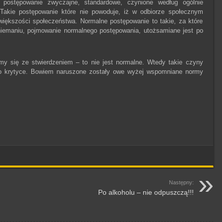
o postępowanie zwyczajne, standardowe, czynione według ogólnie
 Takie postępowanie które nie powoduje, iż w odbiorze społecznym
 większości społeczeństwa. Normalne postępowanie to takie, za które
niemaniu, pojmowanie normalnego postępowania, utożsamiane jest po
my się ze stwierdzeniem – to nie jest normalne. Wtedy takie czyny
o krytyce. Bowiem naruszone zostały owe wyżej wspomniane normy
Następny:
Po alkoholu – nie odpuszczą!!!