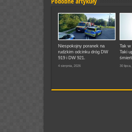
Podobne artykuły
Niespokojny poranek na
Tak w 
rudzkim odcinku dróg DW
Taki u
919 i DW 921.
śmiert
4 sierpnia, 2026
30 lipca