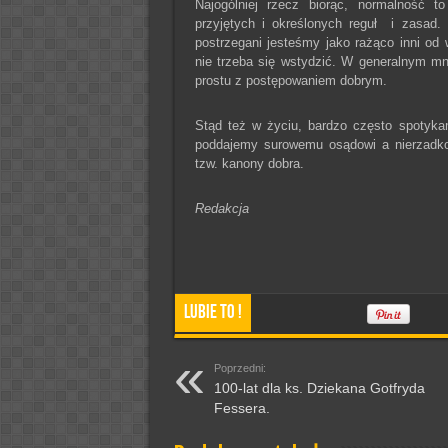
Najogólniej rzecz biorąc, normalność t
przyjętych i określonych reguł i zasad.
postrzegani jesteśmy jako rażąco inni od
nie trzeba się wstydzić. W generalnym m
prostu z postępowaniem dobrym.
Stąd też w życiu, bardzo często spotyka
poddajemy surowemu osądowi a nierzadk
tzw. kanony dobra.
Redakcja
Lubie To !
Poprzedni:
100-lat dla ks. Dziekana Gotfryda
Fessera.