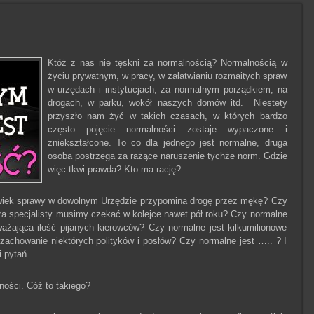
Któż z nas nie tęskni za normalnością? Normalnością w
życiu prywatnym, w pracy, w załatwianiu rozmaitych spraw
w urzędach i instytucjach, za normalnym porządkiem, na
drogach, w parku, wokół naszych domów itd. Niestety
przyszło nam żyć w takich czasach, w których bardzo
często pojęcie normalności zostaje wypaczone i
zniekształcone. To co dla jednego jest normalne, druga
osoba postrzega za rażące naruszenie tychże norm. Gdzie
więc tkwi prawda? Kto ma rację?
kolwiek sprawy w dowolnym Urzędzie przypomina drogę przez mękę? Czy
rza specjalisty musimy czekać w kolejce nawet pół roku? Czy normalne
ważająca ilość pijanych kierowców? Czy normalne jest kilkumilionowe
zachowanie niektórych polityków i posłów? Czy normalne jest ….. ? I
i pytań.
ności. Cóż to takiego?