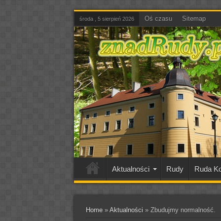
Oś czasu
Sitemap
środa , 5 sierpień 2026
Aktualności
Rudy
Ruda Ko
Home
»
Aktualności
»
Zbudujmy normalność.