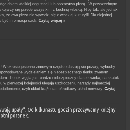
 więc dniem wielkiej degustacji lub obrzarstwa pizzą. W powszechnym
a kojarzy się przede wszystkim z kuchnią włoską. Niby tak, ale jednak
ka, że owa pizza nie wywodzi się z włoskiej kultury!!! Dla niejednej
 być informacja szok.
Czytaj więcej »
W okresie jesienno-zimowym często zdarzają się pożary, wybuchy
 spowodowane wydzielaniem się niebezpiecznego tlenku zwanym
dem. Tlenek węgla jest bardzo niebezpieczny dla człowieka, na skutek
du w pierwszej kolejności ulegają uszkodzeniu narządy najbardziej
iedotlenienie, czyli układ krążenia i ośrodkowy układ nerwowy.
Czytaj
e bywają upały”. Od kilkunastu godzin przeżywamy kolejny
otni poranek.