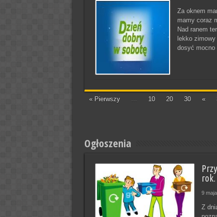
Za oknem mamy
mamy coraz mn
Nad ranem te
lekko zimowy 
dosyć mocno p
« Pierwszy
...
10
20
30
«
Ogłoszenia
Prz
rok.
9 maja
Z dni
pozna