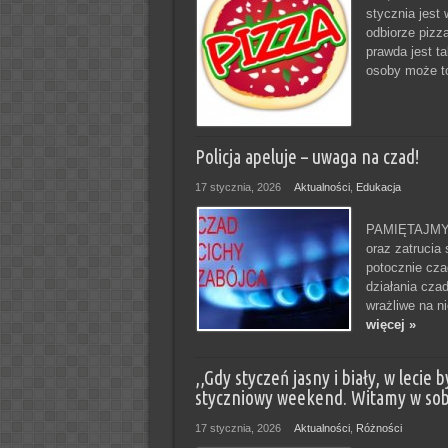
stycznia jest
odbiorze pizz
prawda jest ta
osoby może to
Policja apeluje – uwaga na czad!
17 stycznia, 2026
Aktualności
,
Edukacja
PAMIĘTAJMY! 
oraz zatrucia
potocznie cza
działania cza
wrażliwe na n
więcej »
,,Gdy styczeń jasny i biały, w leci
styczniowy weekend. Witamy w sob
17 stycznia, 2026
Aktualności
,
Różności