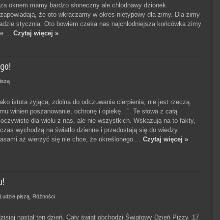
 za oknem mamy bardzo słoneczny ale chłodnawy dzionek.
zapowiadają, że oto wkraczamy w okres nietypowy dla zimy. Dla zimy
kadzie stycznia. Oto bowiem czeka nas najchłodniejsza końcówka zimy
e ...
Czytaj więcej »
go!
iszą
ako istota żyjąca, zdolna do odczuwania cierpienia, nie jest rzeczą.
 mu winien poszanowanie, ochronę i opiekę…”. Te słowa z całą
oczywiste dla wielu z nas, ale nie wszystkich. Wskazują na to fakty,
ś czas wychodzą na światło dzienne i przedostają się do wiedzy
zasami aż wierzyć się nie chce, że określonego ...
Czytaj więcej »
u!
Ludzie piszą
,
Różności
zisiaj nastał ten dzień. Cały świat obchodzi Światowy Dzień Pizzy. 17