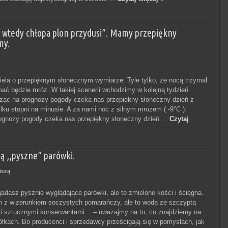
, wtedy chłopa plon przydusi”. Mamy przepiękny
my.
iela o przepięknym słonecznym wymiarze. Tyle tylko, że nocą trzymał
ymać będzie mróz. W takiej scenerii wchodzimy w kolejną tydzień
rząc na prognozy pogody czeka nas przepiękny słoneczny dzień z
ilku stopni na minusie. A za nami noc z silnym mrozem ( -9°C ).
ognozy pogody czeka nas przepiękny słoneczny dzień ...
Czytaj
ą ,,pyszne” parówki.
iszą
adasz pysznie wyglądające parówki, ale to zmielone kości i ścięgna.
n z wizerunkiem soczystych pomarańczy, ale to woda ze szczyptą
 i sztucznymi konserwantami… – uważajmy na to, co znajdziemy na
łkach. Bo producenci i sprzedawcy prześcigają się w pomysłach, jak