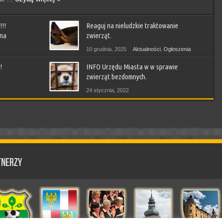
!!
Reaguj na nieludzkie traktowanie
 na
zwierząt.
10 grudnia, 2025
Aktualności
,
Ogłoszenia
!
INFO Urzędu Miasta w w sprawie
ny
,
zwierząt bezdomnych.
24 stycznia, 2022
Aktualności
,
Ludzie piszą
,
Ogłoszenia
,
Sprawy Gminy
tnerzy