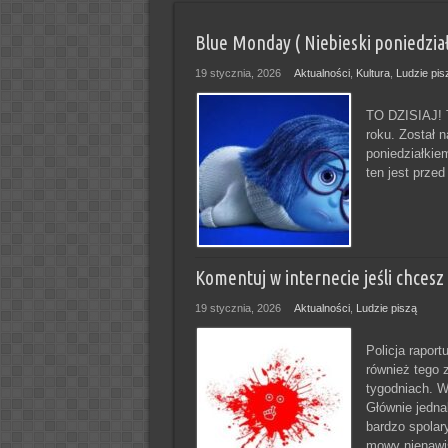
Blue Monday ( Niebieski poniedział
19 stycznia, 2026
Aktualności
,
Kultura
,
Ludzie pis
TO DZISIAJ! T
roku. Został 
poniedziałkie
ten jest przed
Komentuj w internecie jeśli chcesz
19 stycznia, 2026
Aktualności
,
Ludzie piszą
Policja rapor
również tego 
tygodniach. W
Głównie jednak
bardzo spolar
mowy nienawiś