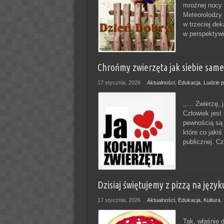
mroźnej nocy
Meteorolodzy 
w trzeciej de
w perspektywi
Chrońmy zwierzęta jak siebie same
17 stycznia, 2026
Aktualności
,
Edukacja
,
Ludzie p
,,… Zwierzę, j
Człowiek jest
pewnością są 
które co jaki
publicznej. C
Dzisiaj świętujemy z pizzą na język
17 stycznia, 2026
Aktualności
,
Edukacja
,
Kultura
,
Tak, właśnie d