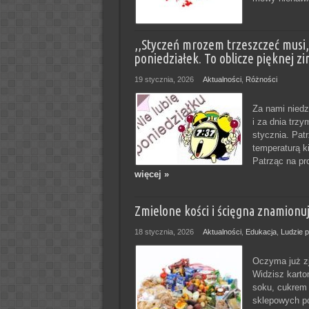
,,Styczeń mrozem trzeszczeć musi
poniedziałek. To oblicze pięknej zi
19 stycznia, 2026
Aktualności
,
Różności
Za nami niedz
i za dnia trz
stycznia. Pat
temperaturą k
Patrząc na pr
więcej »
Zmielone kości i ścięgna znamionuj
18 stycznia, 2026
Aktualności
,
Edukacja
,
Ludzie p
Oczyma już zj
Widzisz karto
soku, cukrem
sklepowych pó