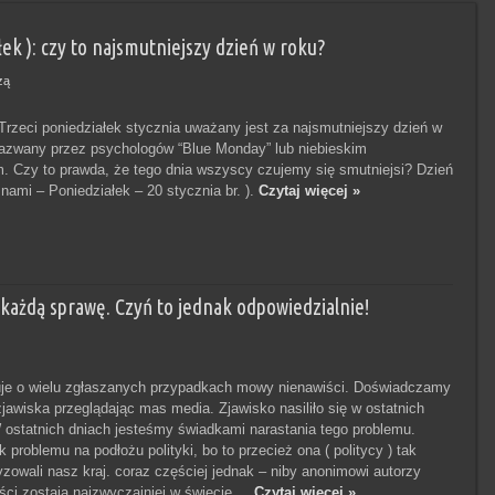
ek ): czy to najsmutniejszy dzień w roku?
zą
rzeci poniedziałek stycznia uważany jest za najsmutniejszy dzień w
nazwany przez psychologów “Blue Monday” lub niebieskim
m. Czy to prawda, że tego dnia wszyscy czujemy się smutniejsi? Dzień
 nami – Poniedziałek – 20 stycznia br. ).
Czytaj więcej »
 każdą sprawę. Czyń to jednak odpowiedzialnie!
tuje o wielu zgłaszanych przypadkach mowy nienawiści. Doświadczamy
zjawiska przeglądając mas media. Zjawisko nasiliło się w ostatnich
 ostatnich dniach jesteśmy świadkami narastania tego problemu.
 problemu na podłożu polityki, bo to przecież ona ( politycy ) tak
yzowali nasz kraj. coraz częściej jednak – niby anonimowi autorzy
ci zostają najzwyczajniej w świecie ...
Czytaj więcej »