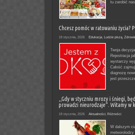
tu zarobić n
Chcesz pomóc w ratowaniu życia? P
18 stycznia, 2026
Edukacja
,
Ludzie piszą
,
Zdrowi
Twoja decyzja
Rejestracja j
wystarczy wyp
Całość zajmuj
diagnozę nowo
jest przeszcze
,,Gdy w styczniu mrozy i śniegi, bę
prowadzi nieurodzaje”. Witamy w ko
18 stycznia, 2026
Aktualności
,
Różności
W dalszym ciąg
meteorolodzy 