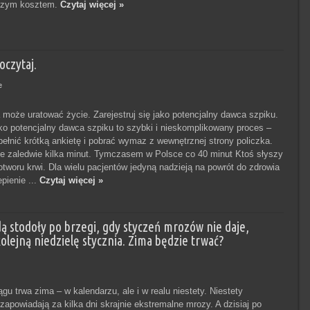
aszym kosztem.
Czytaj więcej »
oczytaj.
e
 może uratować życie. Zarejestruj się jako potencjalny dawca szpiku.
ako potencjalny dawca szpiku to szybki i nieskomplikowany proces –
ełnić krótką ankietę i pobrać wymaz z wewnętrznej strony policzka.
e zaledwie kilka minut. Tymczasem w Polsce co 40 minut Ktoś słyszy
tworu krwi. Dla wielu pacjentów jedyną nadzieją na powrót do zdrowia
pienie ...
Czytaj więcej »
dą stodoły po brzegi, gdy styczeń mrozów nie daje,
lejną niedzielę stycznia. Zima będzie trwać?
u trwa zima – w kalendarzu, ale i w realu niestety. Niestety
zapowiadają za kilka dni skrajnie ekstremalne mrozy. A dzisiaj po