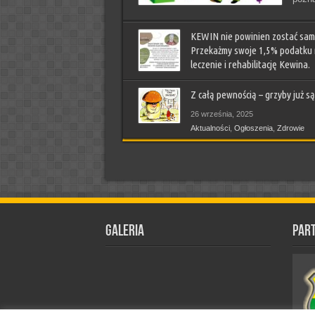
KEWIN nie powinien zostać sam!
Przekażmy swoje 1,5% podatku
leczenie i rehabilitację Kewina.
21 stycznia, 2026
Z całą pewnością – grzyby już są
Aktualności
,
Ludzie piszą
,
Ogłoszenia
,
Sprawy Gmi
Zdrowie
26 września, 2025
Aktualności
,
Ogłoszenia
,
Zdrowie
Galeria
Par