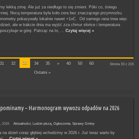
 lekką zimę. Ale już za niedługo to się zmieni. Póki co, śniegu
iej. Nocą temperatura była koło zera bez znaczącego przymrozku.
rmometry pokazywały lokalnie nawet +1oC. Od samego rana trwa więc
dzień, ale w trakcie dnia ma wyjść zza chmur słońce i temperatura
oszybuje w górę. Patrząc na to, ...
Czytaj więcej »
33
31
32
34
35
»
40
50
60
...
Strona 33 z 215
Ostatni »
ypominamy – Harmonogram wywozu odpadów na 2026
, 2026
Aktualności
,
Ludzie piszą
,
Ogłoszenia
,
Sprawy Gminy
a na dzień coraz głębiej wchodzimy w 2026 r. Już teraz warto by
ć ...
Czytaj więcej »