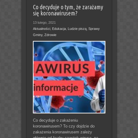
Co decyduje o tym, że zarażamy
się koronawirusem?
13 lutego, 2021
Aktualności
,
Edukacja
,
Ludzie piszą
,
Sprawy
Gminy
,
Zdrowie
Co decyduje o zakażeniu
koronawirusem? To czy dojdzie do
zakażenia koronawirusem zależy
głównie od liczby cząstek wirusa, na