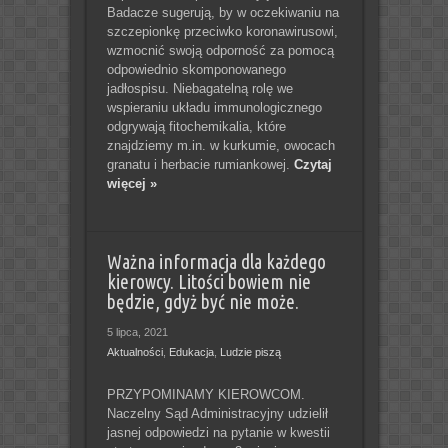
Badacze sugerują, by w oczekiwaniu na
szczepionkę przeciwko koronawirusowi,
wzmocnić swoją odporność za pomocą
odpowiednio skomponowanego
jadłospisu. Niebagatelną rolę we
wspieraniu układu immunologicznego
odgrywają fitochemikalia, które
znajdziemy m.in. w kurkumie, owocach
granatu i herbacie rumiankowej.
Czytaj
więcej »
Ważna informacja dla każdego
kierowcy. Litości bowiem nie
będzie, gdyż być nie może.
5 lipca, 2021
Aktualności
,
Edukacja
,
Ludzie piszą
PRZYPOMINAMY KIEROWCOM.
Naczelny Sąd Administracyjny udzielił
jasnej odpowiedzi na pytanie w kwestii