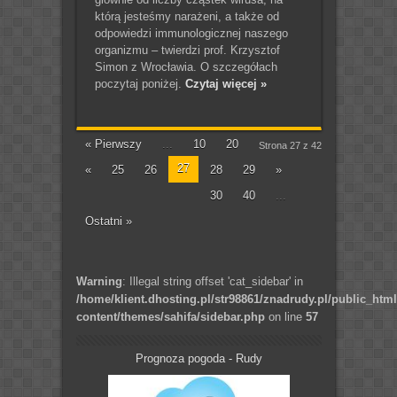
którą jesteśmy narażeni, a także od
odpowiedzi immunologicznej naszego
organizmu – twierdzi prof. Krzysztof
Simon z Wrocławia. O szczegółach
poczytaj poniżej.
Czytaj więcej »
« Pierwszy
...
10
20
Strona 27 z 42
27
«
25
26
28
29
»
30
40
...
Ostatni »
Warning
: Illegal string offset 'cat_sidebar' in
/home/klient.dhosting.pl/str98861/znadrudy.pl/public_htm
content/themes/sahifa/sidebar.php
on line
57
Prognoza pogoda - Rudy