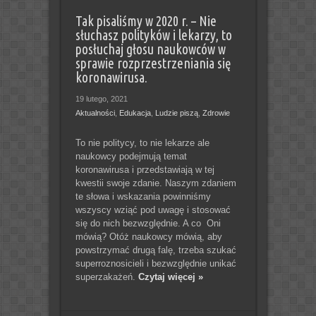
Tak pisaliśmy w 2020 r. – Nie
słuchasz polityków i lekarzy, to
posłuchaj głosu naukowców w
sprawie rozprzestrzeniania się
koronawirusa.
19 lutego, 2021
Aktualności
,
Edukacja
,
Ludzie piszą
,
Zdrowie
To nie politycy, to nie lekarze ale
naukowcy podejmują temat
koronawirusa i przedstawiają w tej
kwestii swoje zdanie. Naszym zdaniem
te słowa i wskazania powinniśmy
wszyscy wziąć pod uwagę i stosować
się do nich bezwzględnie. A co Oni
mówią? Otóż naukowcy mówią, aby
powstrzymać drugą falę, trzeba szukać
superroznosicieli i bezwzględnie unikać
superzakażeń.
Czytaj więcej »