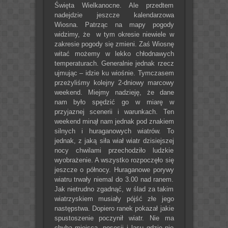
Święta Wielkanocne. Ale przedtem
nadejdzie jeszcze kalendarzowa
Wiosna. Patrząc na mapy pogody
widzimy, że w tym okresie niewiele w
zakresie pogody się zmieni. Zaś Wiosnę
witać możemy w lekko chłodnawych
temperaturach. Generalnie jednak rzecz
ujmując – idzie ku wiośnie. Tymczasem
przeżyliśmy kolejny 2-dniowy marcowy
weekend. Miejmy nadzieję, że dane
nam było spędzić go w miarę w
przyjaznej scenerii i warunkach. Ten
weekend minął nam jednak pod znakiem
silnych i huraganowych wiatrów. To
jednak, z jaką siła wiał wiatr dzisiejszej
nocy chwilami przechodziło ludzkie
wyobrażenie. A wszystko rozpoczęło się
jeszcze o północy. Huraganowe porywy
wiatru trwały niemal do 3.00 nad ranem.
Jak nietrudno zgadnąć, w ślad za takim
wiatrzyskiem musiały pójść złe jego
następstwa. Dopiero ranek pokazał jakie
spustoszenie poczynił wiatr. Nie ma
chyba miejsca, posesji i lasu gdzie nie