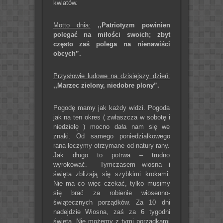
kwiatów.
Motto dnia:
,,Patriotyzm powinien
polegać na miłości swoich; zbyt
często zaś polega na nienawiści
obcych”.
Przysłowie ludowe na dzisiejszy dzień:
,,Marzec zielony, niedobre plony”.
Pogodę mamy jak każdy widzi. Pogoda
jak na ten okres ( zwłaszcza w sobotę i
niedzielę ) mocno dała nam się we
znaki. Od samego poniedziałkowego
rana leczymy otrzymane od natury rany.
Jak długo to potrwa – trudno
wyrokować. Tymczasem wiosna i
święta zbliżają się szybkimi krokami.
Nie ma co więc czekać, tylko musimy
się brać za robienie wiosenno-
świątecznych porządków. Za 10 dni
nadejdzie Wiosna, zaś za 6 tygodni
święta. Nie możemy z tymi porządkami