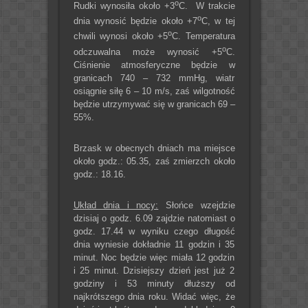
o
Rudki wynosiła około +3
C. W trakcie
o
dnia wynosić będzie około +7
C, w tej
o
chwili wynosi około +5
C. Temperatura
o
odczuwalna może wynosić +5
C.
Ciśnienie atmosferyczne będzie w
granicach 740 – 732 mmHg, wiatr
osiągnie siłę 6 – 10 m/s, zaś wilgotność
będzie utrzymywać się w granicach 69 –
55%.
Brzask w obecnych dniach ma miejsce
około godz.: 05.35, zaś zmierzch około
godz.: 18.16.
Układ dnia i nocy:
Słońce wzejdzie
dzisiaj o godz. 6.09 zajdzie natomiast o
godz. 17.44 w wyniku czego długość
dnia wyniesie dokładnie 11 godzin i 35
minut. Noc będzie więc miała 12 godzin
i 25 minut. Dzisiejszy dzień jest już 2
godziny i 53 minuty dłuższy od
najkrótszego dnia roku. Widać więc, że