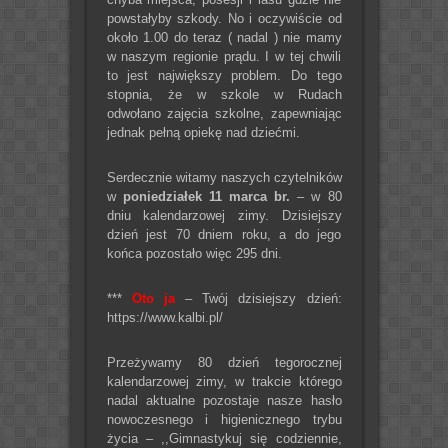
powstałyby szkody. No i oczywiście od
około 1.00 do teraz ( nadal ) nie mamy
w naszym regionie prądu. I w tej chwili
to jest największy problem. Do tego
stopnia, że w szkole w Rudach
odwołano zajęcia szkolne, zapewniając
jednak pełną opiekę nad dziećmi.
Serdecznie witamy naszych czytelników
w
poniedziałek 11 marca br.
– w 80
dniu kalendarzowej zimy. Dzisiejszy
dzień jest 70 dniem roku, a do jego
końca pozostało więc 295 dni.
***
Oto ja
– Twój dzisiejszy dzień:
https://www.kalbi.pl/
Przeżywamy 80 dzień tegorocznej
kalendarzowej zimy, w trakcie którego
nadal aktualne pozostaje nasze hasło
nowoczesnego i higienicznego trybu
życia – ,,Gimnastykuj się codziennie,