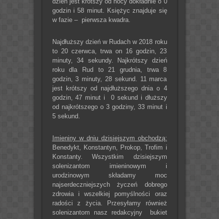
dzień jest krótszy od nocy dokładnie o 0
godzin i 58 minut. Księżyc znajduje się
w fazie – pierwsza kwadra.
Najdłuższy dzień w Rudach w 2018 roku
to 20 czerwca, trwa on 16 godzin, 23
minuty, 34 sekundy. Najkrótszy dzień
roku dla Rud to 21 grudnia, trwa 8
godzin, 3 minuty, 28 sekund. 11 marca
jest krótszy od najdłuższego dnia o 4
godzin, 47 minut i 0 sekund i dłuższy
od najkrótszego o 3 godziny, 33 minut i
5 sekund.
Imieniny w dniu dzisiejszym obchodzą:
Benedykt, Konstantyn, Prokop, Trofim i
Konstanty. Wszystkim dzisiejszym
solenizantom imieninowym i
urodzinowym składamy moc
najserdeczniejszych życzeń dobrego
zdrowia i wszelkiej pomyślności oraz
radości z życia. Przesyłamy również
solenizantom nasz redakcyjny bukiet