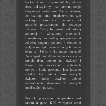
bo to zdrowo i przyjemnie”. My jak co
dnia, zaliczyliśmy już poranną sesję
biegowo-gimnastyczną. Mamy nadzieję,
że każdego dnia znajdziemy na tyle
wolnego czasu, aby chociażby pół
godzinki przeznaczyć dla naszego
zdrowia. Róbmy to nawet pod osłoną
porannej i wieczornej ciemności.
Pamiętajmy, że według specjalistów od
zdrowia bieganie poranne i wieczorne
wpływa na wydłużenie życia tych osób o
kilka lat ( 5-6 lat ). Nic dodać, nic ująć!
Ze względu na dobre samopoczucie w
trakcie dnia, dobrze jest ćwiczyć i
biegać we wczesnych godzinach
rannych, kiedy powietrze jest jeszcze
rześkie. Ale czas i formę naszych
ćwiczeń każdy powinien dobrać
indywidualnie stosownie do naszych
możliwości i potrzeb.
Warunki pogodowe:
Temperatura nad
ranem o godz. 5.00 w rejonie rzeki