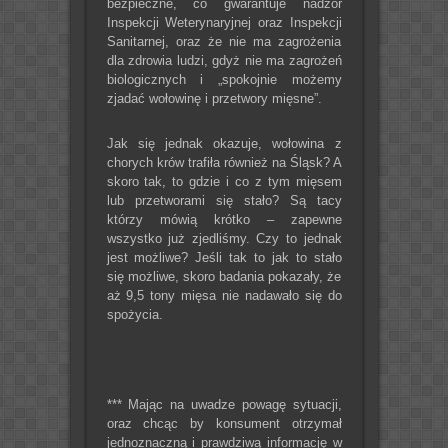
bezpieczne, co gwarantuje nadzór
Inspekcji Weterynaryjnej oraz Inspekcji
Sanitarnej, oraz że nie ma zagrożenia
dla zdrowia ludzi, gdyż nie ma zagrożeń
biologicznych i „spokojnie możemy
zjadać wołowinę i przetwory mięsne”.
Jak się jednak okazuje, wołowina z
chorych krów trafiła również na Śląsk? A
skoro tak, to gdzie i co z tym mięsem
lub przetworami się stało? Są tacy
którzy mówią krótko – zapewne
wszystko już zjedliśmy. Czy to jednak
jest możliwe? Jeśli tak to jak to stało
się możliwe, skoro badania pokazały, że
aż 9,5 tony mięsa nie nadawało się do
spożycia.
*** Mając na uwadze powagę sytuacji,
oraz chcąc by konsument otrzymał
jednoznaczną i prawdziwą informację w