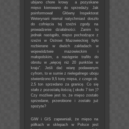
ubijano chore krowy a pozyskane
mięso kierowano do sprzedaży. Jak
poinformował Główny Inspektorat
Weterynarii niemal natychmiast doszło
do cofnięcia tej rzeźni zgody na
prowadzenie działalności. Zanim to
jednak nastąpiło, mięso pochodzące z
rzeźni w Ostrowi Mazowieckiej było
rozbierane w dwóch zakładach w
województwie mazowieckim i
małopolskim, a następnie trafiło do
obrotu w „więcej niż 20 punktów w
kraju”. Jeśli dać wiarę podawanym
cyfrom, to w sumie z nielegalnego uboju
stwierdzono 9,5 tony mięsa, z czego ok.
2,5 ton sprzedano za granicę. Co się
stało z pozostałą ilością ( około 7 ton )?
Czy możliwe jest to, że mięso zostało
sprzedane, przerobione i zostało już
spożyte?
GIW i GIS zapewniali, że mięso na
półkach w sklepach w Polsce jest