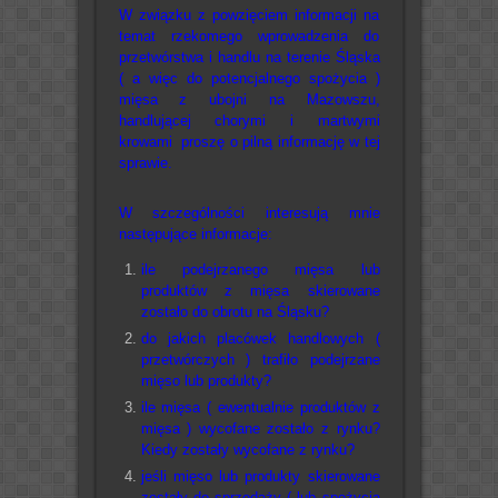
W związku z powzięciem informacji na
temat rzekomego wprowadzenia do
przetwórstwa i handlu na terenie Śląska
( a więc do potencjalnego spożycia )
mięsa z ubojni na Mazowszu,
handlującej chorymi i martwymi
krowami proszę o pilną informację w tej
sprawie.
W szczególności interesują mnie
następujące informacje:
ile podejrzanego mięsa lub
produktów z mięsa skierowane
zostało do obrotu na Śląsku?
do jakich placówek handlowych (
przetwórczych ) trafiło podejrzane
mięso lub produkty?
ile mięsa ( ewentualnie produktów z
mięsa ) wycofane zostało z rynku?
Kiedy zostały wycofane z rynku?
jeśli mięso lub produkty skierowane
zostały do sprzedaży ( lub spożycia