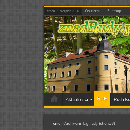
Oś czasu
Sitemap
środa , 5 sierpień 2026
Rudy
Aktualności
Ruda Ko
Home
»
Archiwum Tag: rudy
(strona 8)