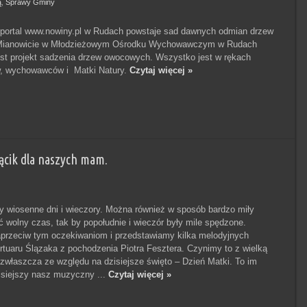
ą
,
Sprawy Gminy
 portal www.nowiny.pl w Rudach powstaje sad dawnych odmian drzew
Mianowicie w Młodzieżowym Ośrodku Wychowawczym w Rudach
est projekt sadzenia drzew owocowych. Wszystko jest w rękach
 wychowawców i Matki Natury.
Czytaj więcej »
cik dla naszych mam.
wiosenne dni i wieczory. Można również w sposób bardzo miły
wolny czas, tak by popołudnie i wieczór były mile spędzone.
rzeciw tym oczekiwaniom i przedstawiamy kilka melodyjnych
rtuaru Ślązaka z pochodzenia Piotra Fesztera. Czynimy to z wielką
zwłaszcza ze względu na dzisiejsze święto – Dzień Matki. To im
siejszy nasz muzyczny ...
Czytaj więcej »