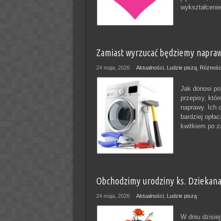
wykształcenie 
Zamiast wyrzucać będziemy napraw
24 maja, 2026
Aktualności
,
Ludzie piszą
,
Różnośc
Jak donosi po
przepisy, któr
naprawy. Ich c
bardziej opłac
kwitkiem po z
Obchodzimy urodziny ks. Dziekana 
24 maja, 2026
Aktualności
,
Ludzie piszą
W dniu dzisie