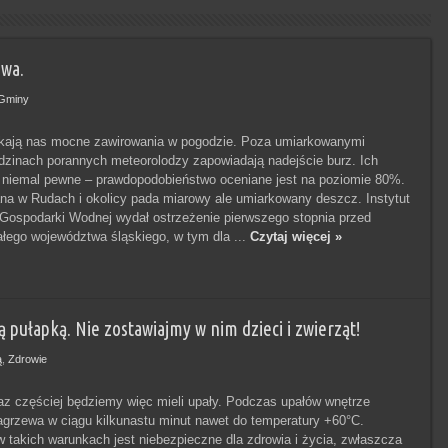
owa.
Gminy
kają nas mocne zawirowania w pogodzie. Poza umiarkowanymi
zinach porannych meteorolodzy zapowiadają nadejście burz. Ich
t niemal pewne – prawdopodobieństwo oceniane jest na poziomie 80%.
a w Rudach i okolicy pada miarowy ale umiarkowany deszcz. Instytut
i Gospodarki Wodnej wydał ostrzeżenie pierwszego stopnia przed
ałego województwa śląskiego, w tym dla ...
Czytaj więcej »
pułapką. Nie zostawiajmy w nim dzieci i zwierząt!
ą
,
Zdrowie
oraz częściej będziemy więc mieli upały. Podczas upałów wnętrze
rzewa w ciągu kilkunastu minut nawet do temperatury +60°C.
 takich warunkach jest niebezpieczne dla zdrowia i życia, zwłaszcza