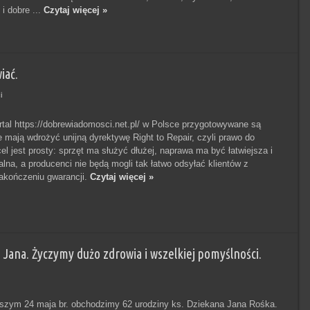
i dobre ...
Czytaj więcej »
iać.
i
rtal https://dobrewiadomosci.net.pl/ w Polsce przygotowywane są
e mają wdrożyć unijną dyrektywę Right to Repair, czyli prawo do
el jest prosty: sprzęt ma służyć dłużej, naprawa ma być łatwiejsza i
alna, a producenci nie będą mogli tak łatwo odsyłać klientów z
akończeniu gwarancji.
Czytaj więcej »
Jana. Życzymy dużo zdrowia i wszelkiej pomyślności.
jszym 24 maja br. obchodzimy 62 urodziny ks. Dziekana Jana Rośka.