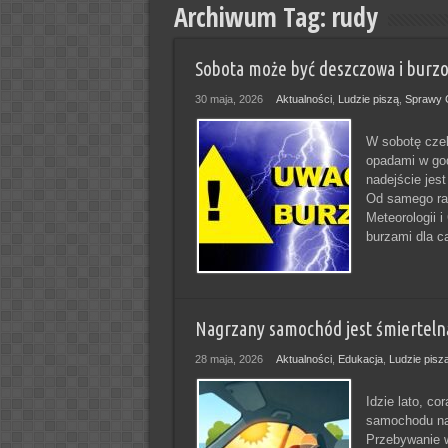
Archiwum Tag:
rudy
Sobota może być deszczowa i burz
30 maja, 2026
Aktualności
,
Ludzie piszą
,
Sprawy 
W sobotę cze
opadami w god
nadejście jes
Od samego ran
Meteorologii 
burzami dla c
Nagrzany samochód jest śmiertelną 
28 maja, 2026
Aktualności
,
Edukacja
,
Ludzie pisz
Idzie lato, c
samochodu nag
Przebywanie w