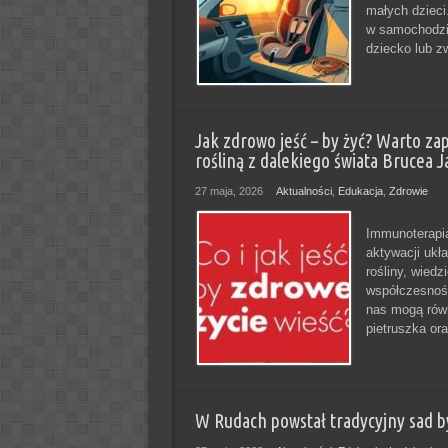
małych dzieci
w samochodzi
dziecko lub 
Jak zdrowo jeść – by żyć? Warto z
rośliną z dalekiego świata Brucea J
27 maja, 2026
Aktualności
,
Edukacja
,
Zdrowie
Immunoterapia
aktywacji ukł
rośliny, wiedz
współczesnośc
nas mogą równ
pietruszka or
W Rudach powstał tradycyjny sad 