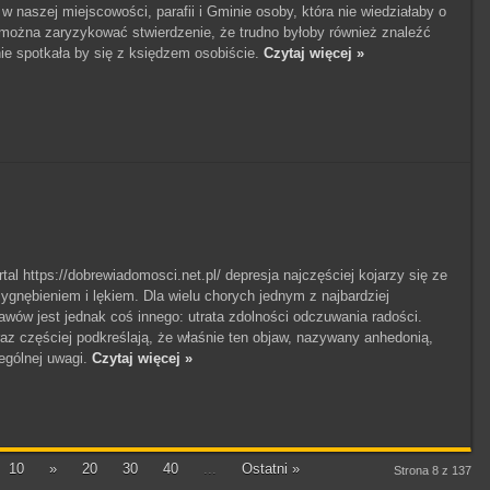
w naszej miejscowości, parafii i Gminie osoby, która nie wiedziałaby o
ożna zaryzykować stwierdzenie, że trudno byłoby również znaleźć
nie spotkała by się z księdzem osobiście.
Czytaj więcej »
tal https://dobrewiadomosci.net.pl/ depresja najczęściej kojarzy się ze
ygnębieniem i lękiem. Dla wielu chorych jednym z najbardziej
awów jest jednak coś innego: utrata zdolności odczuwania radości.
z częściej podkreślają, że właśnie ten objaw, nazywany anhedonią,
gólnej uwagi.
Czytaj więcej »
10
»
20
30
40
...
Ostatni »
Strona 8 z 137