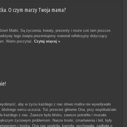
atka. O czym marzy Twoja mama?
ień Matki. Są życzenia, kwiaty, prezenty i może coś tam jeszcze.
spektywy tego święta prezentujemy materiał refleksyjny dotyczący
. Warto poczytać.
Czytaj więcej »
ie!
wyobrazić, aby w życiu każdego z nas słowo matka nie wywoływało
 bliskiego sercu uczucia. Toć przecież głównie Ona, przy współudziale
a każdego z nas. Zawsze była blisko, zawsze potrafiła i musiała
iększym życiowym problemom. Nasze troski, zmartwienia i ból, były
artwieniem i troską. Ona nas urodziła, karmiła, wychowała, zadbała o