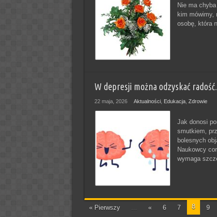
Nie ma chyba 
kim mówimy, m
osobę, która 
W depresji można odzyskać radość.
22 maja, 2026
Aktualności
,
Edukacja
,
Zdrowie
Jak donosi por
smutkiem, prz
bolesnych obj
Naukowcy cora
wymaga szcze
8
« Pierwszy
...
«
6
7
9