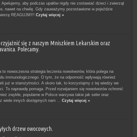
. Apelujemy, aby podczas upałów nigdy nie zostawiać dzieci i zwierząt
e, nawet na chwilę. Gdy zauważymy pozostawione w pojeździe
zwierzę REAGUJMY!
Czytaj więcej »
aprzyjaźnić się z naszym Mniszkiem Lekarskim oraz
avanica. Polecamy.
 to nowoczesna strategia leczenia nowotworów, która polega na
adu immunologicznego. O tym, że na odporność wpływają również
ieli już w starożytności. A skoro tak, to korzystajmy z tej wiedzy we
i. To naprawdę pomaga. Przed rozwijaniem się nowotworów ochronić
ież zwykłe, popularne w Polsce warzywa takie jak seler oraz
az wiele innych dostępnych nam ...
Czytaj więcej »
byłych drzew owocowych.