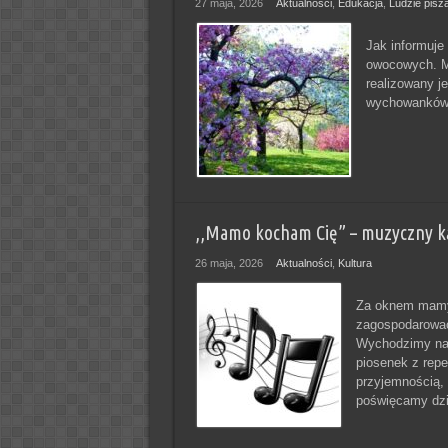
27 maja, 2026
Aktualności
,
Edukacja
,
Ludzie pisz
Jak informuje
owocowych. 
realizowany j
wychowanków,
,,Mamo kocham Cię” – muzyczny ką
26 maja, 2026
Aktualności
,
Kultura
Za oknem mamy 
zagospodarować 
Wychodzimy nap
piosenek z repe
przyjemnością, 
poświęcamy dzi