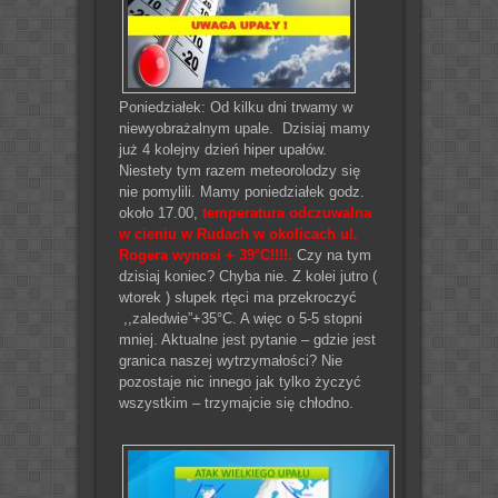
Poniedziałek: Od kilku dni trwamy w
niewyobrażalnym upale. Dzisiaj mamy
już 4 kolejny dzień hiper upałów.
Niestety tym razem meteorolodzy się
nie pomylili. Mamy poniedziałek godz.
około 17.00,
temperatura odczuwalna
w cieniu w Rudach w okolicach ul.
Rogera wynosi + 39°C!!!!.
Czy na tym
dzisiaj koniec? Chyba nie. Z kolei jutro (
wtorek ) słupek rtęci ma przekroczyć
,,zaledwie”+35°C. A więc o 5-5 stopni
mniej. Aktualne jest pytanie – gdzie jest
granica naszej wytrzymałości? Nie
pozostaje nic innego jak tylko życzyć
wszystkim – trzymajcie się chłodno.