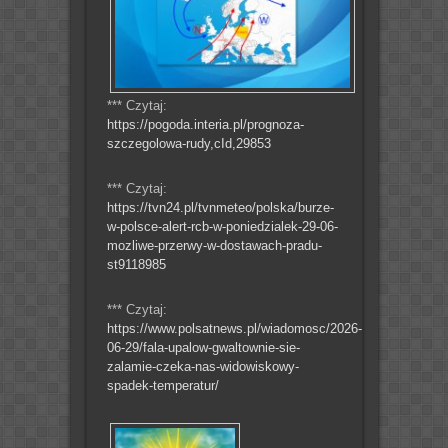
*** Czytaj:
https://pogoda.interia.pl/prognoza-
szczegolowa-rudy,cId,29853
*** Czytaj:
https://tvn24.pl/tvnmeteo/polska/burze-
w-polsce-alert-rcb-w-poniedzialek-29-06-
mozliwe-przerwy-w-dostawach-pradu-
st9118985
*** Czytaj:
https://www.polsatnews.pl/wiadomosc/2026-
06-29/fala-upalow-gwaltownie-sie-
zalamie-czeka-nas-widowiskowy-
spadek-temperatur/