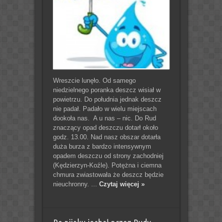
Wreszcie lunęło. Od samego
niedzielnego poranka deszcz wisiał w
powietrzu. Do południa jednak deszcz
nie padał. Padało w wielu miejscach
dookoła nas. A u nas – nic. Do Rud
znaczący opad deszczu dotarł około
godz. 13.00. Nad nasz obszar dotarła
duża burza z bardzo intensywnym
opadem deszczu od strony zachodniej
(Kędzierzyn-Koźle). Potężna i ciemna
chmura zwiastowała że deszcz będzie
nieuchronny. ...
Czytaj więcej »