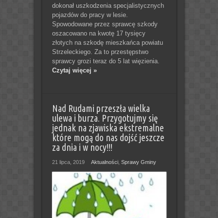
dokonał uszkodzenia specjalistycznych
pojazdów do pracy w lesie.
Spowodowane przez sprawcę szkody
oszacowano na kwotę 17 tysięcy
złotych na szkodę mieszkańca powiatu
Strzeleckiego. Za to przestępstwo
sprawcy grozi teraz do 5 lat więzienia.
Czytaj więcej »
Nad Rudami przeszła wielka
ulewa i burza. Przygotujmy się
jednak na zjawiska ekstremalne
które mogą do nas dojść jeszcze
za dnia i w nocy!!!
21 lipca, 2019
Aktualności
,
Sprawy Gminy