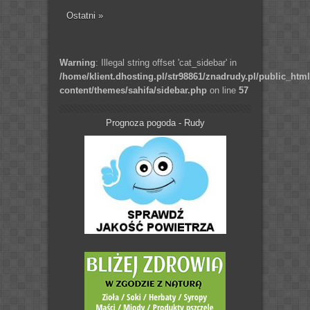
Ostatni »
Warning
: Illegal string offset 'cat_sidebar' in
/home/klient.dhosting.pl/str98861/znadrudy.pl/public_htm
content/themes/sahifa/sidebar.php
on line
57
Prognoza pogoda - Rudy