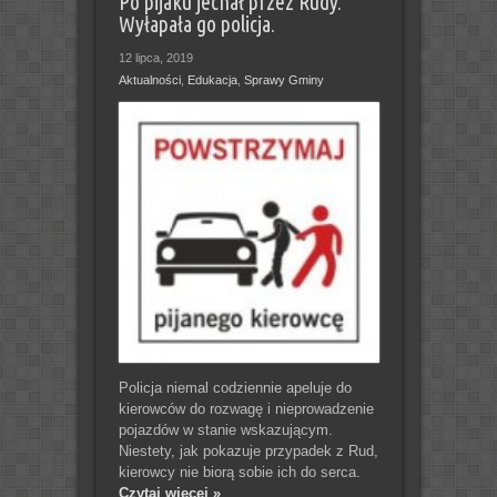
Po pijaku jechał przez Rudy.
Wyłapała go policja.
12 lipca, 2019
Aktualności
,
Edukacja
,
Sprawy Gminy
Policja niemal codziennie apeluje do
kierowców do rozwagę i nieprowadzenie
pojazdów w stanie wskazującym.
Niestety, jak pokazuje przypadek z Rud,
kierowcy nie biorą sobie ich do serca.
Czytaj więcej »