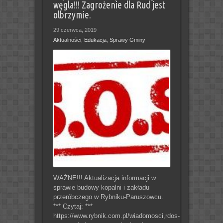
węgla!!! Zagrożenie dla Rud jest
olbrzymie.
29 czerwca, 2019
Aktualności
,
Edukacja
,
Sprawy Gminy
WAŻNE!!! Aktualizacja informacji w
sprawie budowy kopalni i zakładu
przeróbczego w Rybniku-Paruszowcu.
*** Czytaj: ***
https://www.rybnik.com.pl/wiadomosci,rdos-