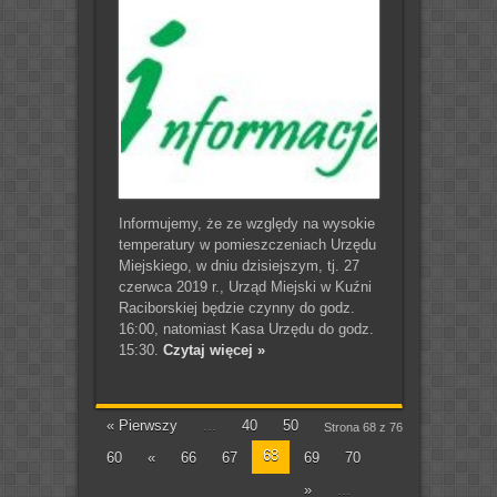
Informujemy, że ze względy na wysokie
temperatury w pomieszczeniach Urzędu
Miejskiego, w dniu dzisiejszym, tj. 27
czerwca 2019 r., Urząd Miejski w Kuźni
Raciborskiej będzie czynny do godz.
16:00, natomiast Kasa Urzędu do godz.
15:30.
Czytaj więcej »
« Pierwszy
...
40
50
Strona 68 z 76
68
60
«
66
67
69
70
»
...