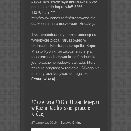
zapoznal-sie-z-uwagami-mieszkancow-
przeslal-je-do-bapro,wia5-3266-
41176.html ***
http://www.vanessa.fm/stanowcze-nie-
dla-kopalni-na-paruszowcu/ Redakcja
……………………………………………..
Trwa procedura uzyskania koncesji na
wydobycie złoża Paruszowiec w
okolicach Rybnika przez spółkę Bapro.
Miasto Rybnik, po zapoznaniu się z
raportem oddziaływania na środowisko,
jest przeciwne budowie zakładu, który
zrujnuje przyrodę w regionie. Nikogo nie
musimy przekonywać do tego, że ...
Czytaj więcej »
27 czerwca 2019 r. Urząd Miejski
w Kuźni Raciborskiej pracuje
krócej.
27 czerwca, 2019
Sprawy Gminy