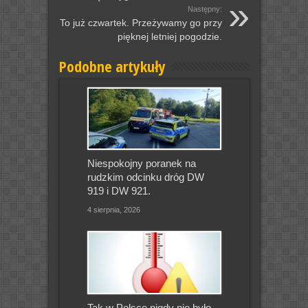
Następny:
To już czwartek. Przeżywamy go przy
pięknej letniej pogodzie.
Podobne artykuły
Niespokojny poranek na
rudzkim odcinku dróg DW
919 i DW 921.
4 sierpnia, 2026
Tak w Polsce nigdy nie było.