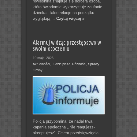
rówieśnika znajduje się dorosła osoba,
która świadomie wykorzystuje zaufanie
dziecka. Takie relacje na początku
wyglądają ...
Czytaj więcej »
Alarmuj widząc przestępstwo w
swoim otoczeniu!
19 maja, 2026
Aktualności
,
Ludzie piszą
,
Różności
,
Sprawy
Gminy
Policja przypomina, że nadal trwa
kapania społeczna ,,Nie reagujesz-
akceptujesz”. Celem przedsięwzięcia