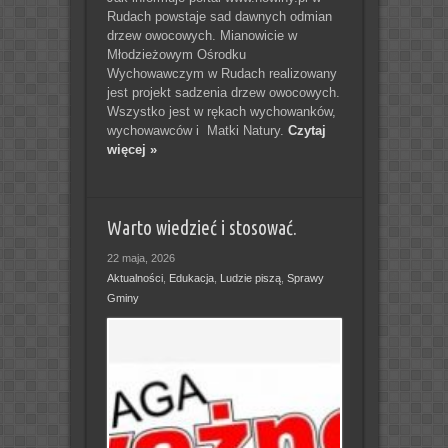
Rudach powstaje sad dawnych odmian
drzew owocowych. Mianowicie w
Młodzieżowym Ośrodku
Wychowawczym w Rudach realizowany
jest projekt sadzenia drzew owocowych.
Wszystko jest w rękach wychowanków,
wychowawców i Matki Natury.
Czytaj
więcej »
Warto wiedzieć i stosować.
22 maja, 2026
Aktualności
,
Edukacja
,
Ludzie piszą
,
Sprawy
Gminy