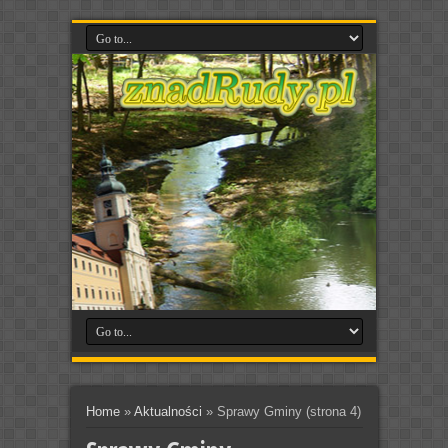
Home
»
Aktualności
»
Sprawy Gminy
(strona 4)