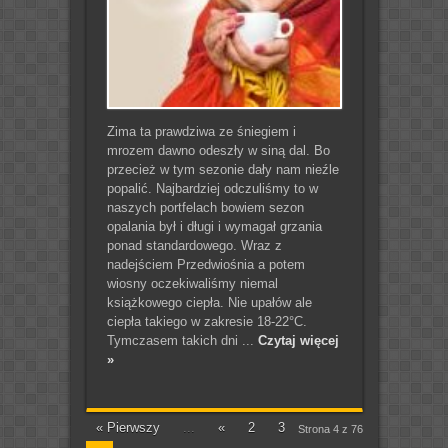
Zima ta prawdziwa ze śniegiem i
mrozem dawno odeszły w siną dal. Bo
przecież w tym sezonie dały nam nieźle
popalić. Najbardziej odczuliśmy to w
naszych portfelach bowiem sezon
opalania był i długi i wymagał grzania
ponad standardowego. Wraz z
nadejściem Przedwiośnia a potem
wiosny oczekiwaliśmy niemal
książkowego ciepła. Nie upałów ale
ciepła takiego w zakresie 18-22°C.
Tymczasem takich dni ...
Czytaj więcej
»
« Pierwszy
...
«
2
3
Strona 4 z 76