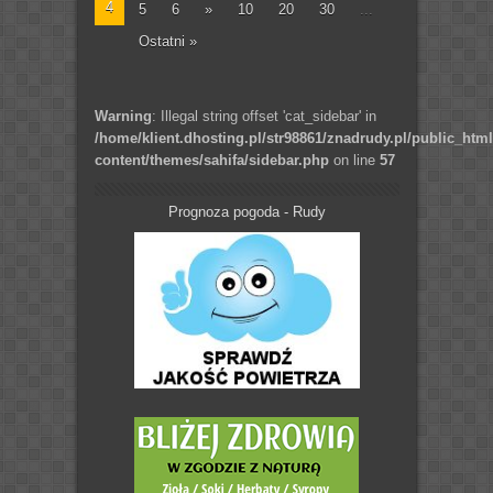
4
5
6
»
10
20
30
...
Ostatni »
Warning
: Illegal string offset 'cat_sidebar' in
/home/klient.dhosting.pl/str98861/znadrudy.pl/public_htm
content/themes/sahifa/sidebar.php
on line
57
Prognoza pogoda - Rudy