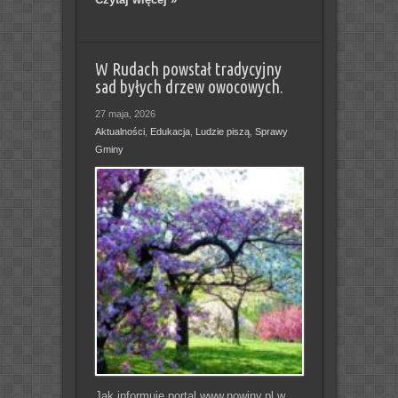
W Rudach powstał tradycyjny
sad byłych drzew owocowych.
27 maja, 2026
Aktualności
,
Edukacja
,
Ludzie piszą
,
Sprawy
Gminy
Jak informuje portal www.nowiny.pl w