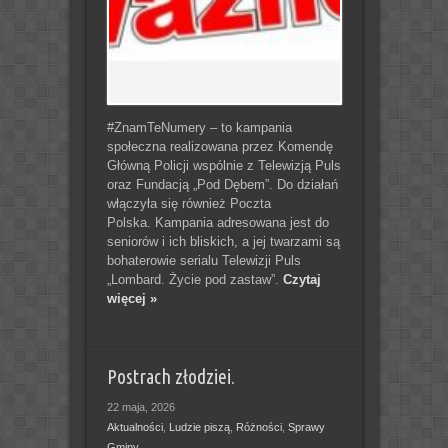
#ZnamTeNumery – to kampania
społeczna realizowana przez Komendę
Główną Policji wspólnie z Telewizją Puls
oraz Fundacją „Pod Dębem”. Do działań
włączyła się również Poczta
Polska. Kampania adresowana jest do
seniorów i ich bliskich, a jej twarzami są
bohaterowie serialu Telewizji Puls
„Lombard. Życie pod zastaw”.
Czytaj
więcej »
Postrach złodziei.
22 maja, 2026
Aktualności
,
Ludzie piszą
,
Różności
,
Sprawy
Gminy