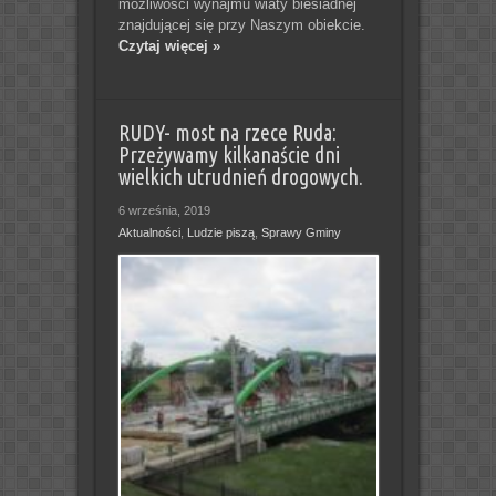
możliwości wynajmu wiaty biesiadnej
znajdującej się przy Naszym obiekcie.
Czytaj więcej »
RUDY- most na rzece Ruda:
Przeżywamy kilkanaście dni
wielkich utrudnień drogowych.
6 września, 2019
Aktualności
,
Ludzie piszą
,
Sprawy Gminy