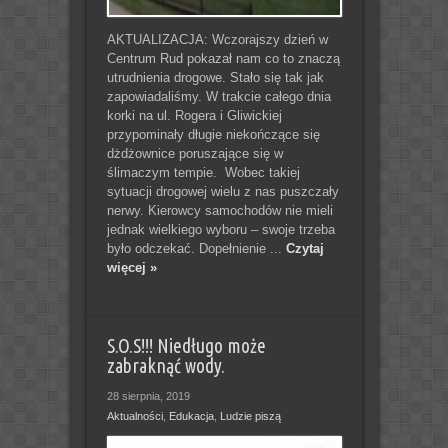
AKTUALIZACJA: Wczorajszy dzień w
Centrum Rud pokazał nam co to znaczą
utrudnienia drogowe. Stało się tak jak
zapowiadaliśmy. W trakcie całego dnia
korki na ul. Rogera i Gliwickiej
przypominały długie niekończące się
dżdżownice poruszające się w
ślimaczym tempie. Wobec takiej
sytuacji drogowej wielu z nas puszczały
nerwy. Kierowcy samochodów nie mieli
jednak wielkiego wyboru – swoje trzeba
było odczekać. Dopełnienie ...
Czytaj
więcej »
S.O.S!!! Niedługo może
zabraknąć wody.
28 sierpnia, 2019
Aktualności
,
Edukacja
,
Ludzie piszą