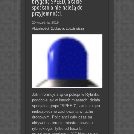
brygadą SPEED, a takie
spotkania nie należą do
przyjemności.
20 września, 2019
Aktualności
,
Edukacja
,
Ludzie piszą
Jak informuje śląska policja w Rybniku,
podobnie jak w innych miastach, działa
specjalna grupa “SPEED”, zwalczająca
niebezpieczne zachowania w ruchu
drogowym. Policjanci cały czas są
aktywni na terenie miasta i powiatu
rybnickiego. Tylko od lipca br.