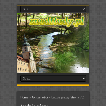
Home
»
Aktualności
»
Ludzie piszą
(strona 76)