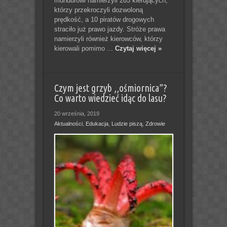
mundurowi namierzyli 265 kierujących,
którzy przekroczyli dozwoloną
prędkość, a 10 piratów drogowych
straciło już prawo jazdy. Stróże prawa
namierzyli również kierowców, którzy
kierowali pomimo ...
Czytaj więcej »
Czym jest grzyb ,,ośmiornica”?
Co warto wiedzieć idąc do lasu?
20 września, 2019
Aktualności
,
Edukacja
,
Ludzie piszą
,
Zdrowie