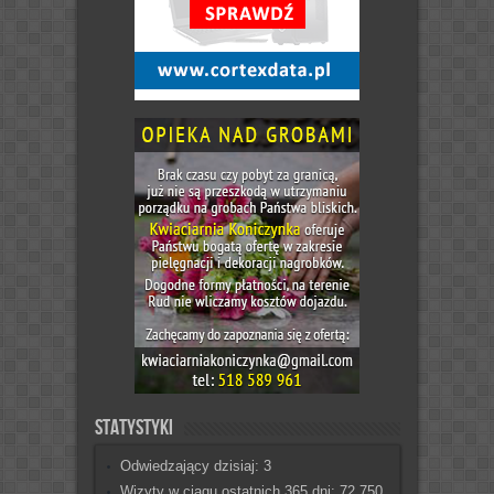
Statystyki
Odwiedzający dzisiaj:
3
Wizyty w ciągu ostatnich 365 dni:
72 750