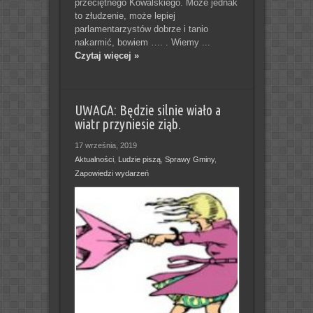
przeciętnego Kowalskiego. Może jednak
to złudzenie, może lepiej
parlamentarzystów dobrze i tanio
nakarmić, bowiem …. . Wiemy ...
Czytaj więcej »
UWAGA: Będzie silnie wiało a
wiatr przyniesie ziąb.
17 września, 2019
Aktualności
,
Ludzie piszą
,
Sprawy Gminy
,
Zapowiedzi wydarzeń