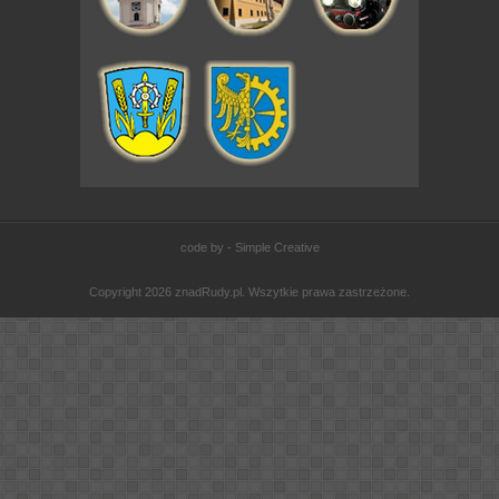
code by - Simple Creative
Copyright 2026 znadRudy.pl. Wszytkie prawa zastrzeżone.