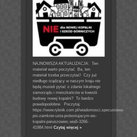
NAJNOWSZA AKTUALIZACJA: Ten
materiał warto poczytać. Ba, ten
materiał trzeba przeczytać! Czy już
niedługo rządzący w naszym kraju nie
będą musieli pytać o zdanie lokalnego
samorządu i mieszkańców w kwestii
budowy nowej kopalni? To bardzo
prawdopodobne. Poczytaj:
https://www.rybnik.com.pl/wiadomosci,specustawa-
pis-zamknie-usta-protestujacym-ws-
kopalni-paruszowiec,wia5-3266-
41984.html
Czytaj więcej »