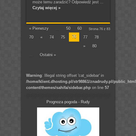
może temu zaradzić? Odpowiedź jest ...
Czytaj więcej »
« Pierwszy
...
50
60
Strona 76 z 83
76
70
«
74
75
77
78
»
80
...
Ostatni »
Warning
: Illegal string offset 'cat_sidebar' in
/home/klient.dhosting.pl/str98861/znadrudy.pl/public_htm
content/themes/sahifa/sidebar.php
on line
57
Prognoza pogoda - Rudy