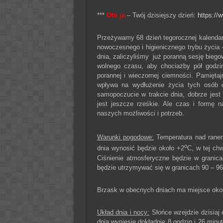
***
Oto ja
– Twój dzisiejszy dzień:
https://w
Przeżywamy 68 dzień tegorocznej kalendarz
nowoczesnego i higienicznego trybu życia –
dnia, zaliczyliśmy już poranną sesję bieg
wolnego czasu, aby chociażby pół godzi
porannej i wieczornej ciemności. Pamięta
wpływa na wydłużenie życia tych osób o 
samopoczucie w trakcie dnia, dobrze jest
jest jeszcze rześkie. Ale czas i formę 
naszych możliwości i potrzeb.
Warunki pogodowe:
Temperatura nad ranem 
o
dnia wynosić będzie około +2
C, w tej chw
Ciśnienie atmosferyczne będzie w granic
będzie utrzymywać się w granicach 90 – 9
Brzask w obecnych dniach ma miejsce około
Układ dnia i nocy:
Słońce wzejdzie dzisiaj 
dnia wyniesie dokładnie 8 godzin i 26 minut