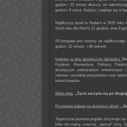
godzin i 22 minuty dłuższy od najkrótsze
godzin i 8 minut. Księżyc znajduje się w f
Najdłuższy dzień w Rudach w 2025 roku to
dzień roku dla Rud to 21 grudnia, trwa 8 go
29 listopada jest krótszy od najdłuższego
godzin, 22 minuty i 48 sekund.
Imieniny w dniu dzisiejszym obchodzą:
Bł
Fryderyk, Klementyna, Pafnucy, Paramo
dzisiejszym solenizantom imieninowym 
zdrowia i wszelkiej pomyślności oraz radoś
bukiet kwiatów.
Motto dnia:
,,Życie zaczyna się po drugie
Przysłowie ludowe na dzisiejszy dzień:
,,J
Tegoroczna jesienna pogoda utrzymuje się w 
kilku dni mamy znaczny ,,epizod” zimy. Sp