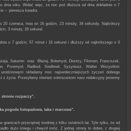
go dnia roku. Widać więc, że noc jest dłuższa od dnia dokładnie o 7
azie – pierwsza kwadra.
 20 czerwca, trwa on 16 godzin, 23 minuty, 34 sekundy. Najkrótszy
dzin, 3 minuty, 28 sekund.
 dnia o 7 godzin, 57 minut i 16 sekund i dłuższy od najkrótszego o 0
ażeja, Saturnin oraz Błażej, Bolemysł, Dionizy, Filomen, Franciszek,
n, Przemysł, Radbod, Siedlewit, Syzyniusz, Walter. Wszystkim
i urodzinowym składamy moc najserdeczniejszych życzeń dobrego
ci z życia. Przesyłamy również solenizantom nasz redakcyjny jesienny
j stronie rozpaczy”.
aka pogoda listopadowa, taka i marcowa”.
granicach przeciętnej średniej z kilku ostatnich lat. Tyle tylko, że od
adło dużo śniegu i chwycił mróz. Z jednej strony to dobre, z drugiej