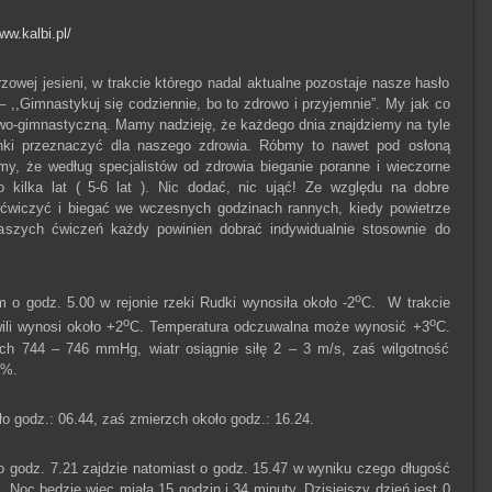
ww.kalbi.pl/
owej jesieni, w trakcie którego nadal aktualne pozostaje nasze hasło
 ,,Gimnastykuj się codziennie, bo to zdrowo i przyjemnie”. My jak co
owo-gimnastyczną. Mamy nadzieję, że każdego dnia znajdziemy na tyle
nki przeznaczyć dla naszego zdrowia. Róbmy to nawet pod osłoną
jmy, że według specjalistów od zdrowia bieganie poranne i wieczorne
kilka lat ( 5-6 lat ). Nic dodać, nic ująć! Ze względu na dobre
 ćwiczyć i biegać we wczesnych godzinach rannych, kiedy powietrze
naszych ćwiczeń każdy powinien dobrać indywidualnie stosownie do
o
o godz. 5.00 w rejonie rzeki Rudki wynosiła około -2
C. W trakcie
o
o
ili wynosi około +2
C. Temperatura odczuwalna może wynosić +3
C.
ach 744 – 746 mmHg, wiatr osiągnie siłę 2 – 3 m/s, zaś wilgotność
6%.
 godz.: 06.44, zaś zmierzch około godz.: 16.24.
o godz. 7.21 zajdzie natomiast o godz. 15.47 w wyniku czego długość
. Noc będzie więc miała 15 godzin i 34 minuty. Dzisiejszy dzień jest 0