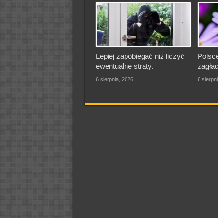
Lepiej zapobiegać niż liczyć
Polsce
ewentualne straty.
zagład
6 sierpnia, 2026
6 sierpn