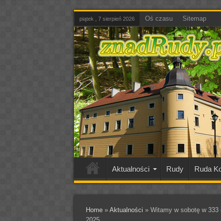
Oś czasu
Sitemap
piątek , 7 sierpień 2026
Aktualności
Rudy
Ruda Ko
Home
»
Aktualności
»
Witamy w sobotę w 333 d
2025.