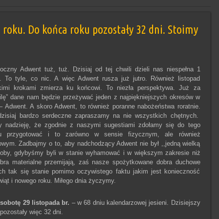
roku. Do końca roku pozostały 32 dni. Stoimy
oczny Adwent tuż, tuż. Dzisiaj od tej chwili dzieli nas niespełna 1
. To tyle, co nic. A więc Adwent rusza już jutro. Również listopad
kimi krokami zmierza ku końcowi. To niezła perspektywa. Już za
ilę” dane nam będzie przeżywać jeden z najpiękniejszych okresów w
– Adwent. A skoro Adwent, to również poranne nabożeństwa roratnie.
dzisiaj bardzo serdeczne zapraszamy na nie wszystkich chętnych.
 nadzieję, że zgodnie z naszymi sugestiami zdołamy się do tego
u przygotować i to zarówno w sensie fizycznym, ale również
wym. Zadbajmy o to, aby nadchodzący Adwent nie był ,,jedną wielką
yłoby, gdybyśmy byli w stanie wyhamować i w większym zakresie niż
obra materialne przemijają, zaś nasze spożytkowane dobra duchowe
 tak się stanie pomimo oczywistego faktu jakim jest konieczność
iąt i nowego roku. Miłego dnia życzymy.
w
sobotę 29 listopada br.
– w 68 dniu kalendarzowej jesieni. Dzisiejszy
pozostały więc 32 dni.