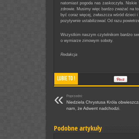
natomiast pogoda nas zaskoczyła. Niskie
zdrowie. Musimy więc bardzo zważać na to
być coraz więcej, zwłaszcza wśród dzieci i
pozytywnie ustabilizować Od razu powietr
Wszystkim naszym czytelnikom bardzo serde
o wymiarze zimowym soboty.
Redakcja
Lubie To !
Poprzedni:
Niedziela Chrystusa Króla obwieszcz
nam, że Adwent nadchodzi.
Podobne artykuły