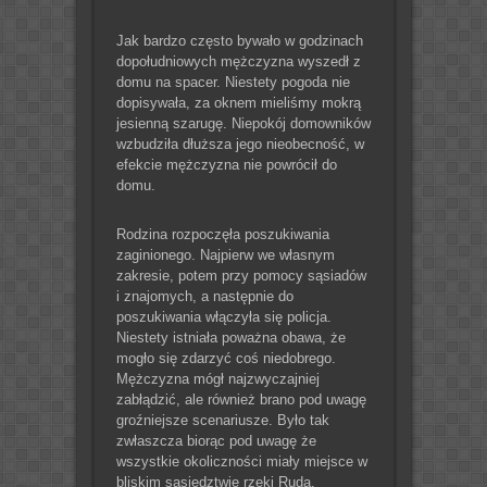
Jak bardzo często bywało w godzinach
dopołudniowych mężczyzna wyszedł z
domu na spacer. Niestety pogoda nie
dopisywała, za oknem mieliśmy mokrą
jesienną szarugę. Niepokój domowników
wzbudziła dłuższa jego nieobecność, w
efekcie mężczyzna nie powrócił do
domu.
Rodzina rozpoczęła poszukiwania
zaginionego. Najpierw we własnym
zakresie, potem przy pomocy sąsiadów
i znajomych, a następnie do
poszukiwania włączyła się policja.
Niestety istniała poważna obawa, że
mogło się zdarzyć coś niedobrego.
Mężczyzna mógł najzwyczajniej
zabłądzić, ale również brano pod uwagę
groźniejsze scenariusze. Było tak
zwłaszcza biorąc pod uwagę że
wszystkie okoliczności miały miejsce w
bliskim sąsiedztwie rzeki Ruda.