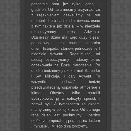
pozostaje nam już tylko jeden –
grudzień. Od razu musimy przyznać, że
z utęsknieniem czekaliśmy na ten
moment. I oto nadszedł i równocześnie
z tym faktem już dzisiaj – w niedzielę
rozpoczynamy okres Adwentu.
Dzisiejszy dzień ma więc duży ciężar
gatunkowy – jest bowiem ostatnim
dniem listopada, stanowi jednocześnie I
niedziele Adwentu. Reasumując, od
dzisiaj rozpoczynamy radosny okres
oczekiwania na Boże Narodzenie. Po
drodze będziemy jeszcze mieli Barbórkę
i Św. Mikołaja. I cały Adwent. To
wszystko budować będzie
przedświąteczną wspaniałą atmosferę i
klimat. Obyśmy tylko potrafili
spożytkować ją w należyty sposób i
zdrowi byli! A tymczasem za oknem
mamy zimę w pełnej krasie. Od samego
rana dzień jest pochmurny i bardzo
rześki z temperaturą poranną na lekkim
,,minusie”. Miłego dnia życzymy.