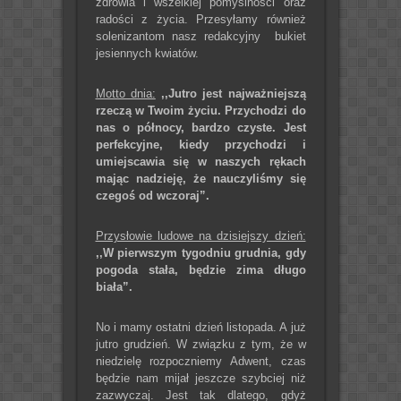
zdrowia i wszelkiej pomyślności oraz
radości z życia. Przesyłamy również
solenizantom nasz redakcyjny bukiet
jesiennych kwiatów.
Motto dnia:
,,Jutro jest najważniejszą
rzeczą w Twoim życiu. Przychodzi do
nas o północy, bardzo czyste. Jest
perfekcyjne, kiedy przychodzi i
umiejscawia się w naszych rękach
mając nadzieję, że nauczyliśmy się
czegoś od wczoraj”.
Przysłowie ludowe na dzisiejszy dzień:
,,W pierwszym tygodniu grudnia, gdy
pogoda stała, będzie zima długo
biała”.
No i mamy ostatni dzień listopada. A już
jutro grudzień. W związku z tym, że w
niedzielę rozpoczniemy Adwent, czas
będzie nam mijał jeszcze szybciej niż
zazwyczaj. Jest tak dlatego, gdyż