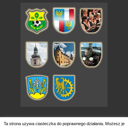
code by - Simple Creative
Ta strona uzywa ciasteczka do poprawnego działania. Możesz je