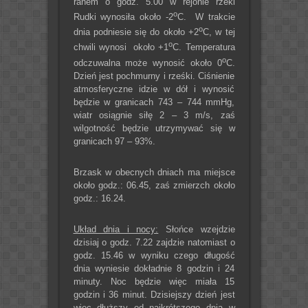
ranem o godz. 5.00 w rejonie rzeki
o
Rudki wynosiła około -2
C. W trakcie
o
dnia podniesie się do około +2
C, w tej
o
chwili wynosi około +1
C. Temperatura
o
odczuwalna może wynosić około 0
C.
Dzień jest pochmurny i rześki. Ciśnienie
atmosferyczne idzie w dół i wynosić
będzie w granicach 743 – 744 mmHg,
wiatr osiągnie siłę 2 – 3 m/s, zaś
wilgotność będzie utrzymywać się w
granicach 97 – 93%.
Brzask w obecnych dniach ma miejsce
około godz.: 06.45, zaś zmierzch około
godz.: 16.24.
Układ dnia i nocy:
Słońce wzejdzie
dzisiaj o godz. 7.22 zajdzie natomiast o
godz. 15.46 w wyniku czego długość
dnia wyniesie dokładnie 8 godzin i 24
minuty. Noc będzie więc miała 15
godzin i 36 minut. Dzisiejszy dzień jest
więc dłuższy od najkrótszego dnia w