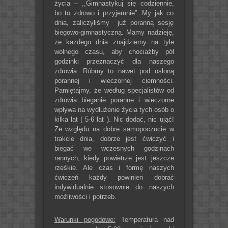
życia – ,,Gimnastykuj się codziennie,
bo to zdrowo i przyjemnie”. My jak co
dnia, zaliczyliśmy już poranną sesję
biegowo-gimnastyczną. Mamy nadzieję,
że każdego dnia znajdziemy na tyle
wolnego czasu, aby chociażby pół
godzinki przeznaczyć dla naszego
zdrowia. Róbmy to nawet pod osłoną
porannej i wieczornej ciemności.
Pamiętajmy, że według specjalistów od
zdrowia bieganie poranne i wieczorne
wpływa na wydłużenie życia tych osób o
kilka lat ( 5-6 lat ). Nic dodać, nic ująć!
Ze względu na dobre samopoczucie w
trakcie dnia, dobrze jest ćwiczyć i
biegać we wczesnych godzinach
rannych, kiedy powietrze jest jeszcze
rześkie. Ale czas i formę naszych
ćwiczeń każdy powinien dobrać
indywidualnie stosownie do naszych
możliwości i potrzeb.
Warunki pogodowe:
Temperatura nad