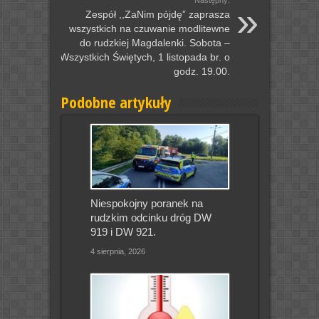
Następny:
Zespół ,,ZaNim pójdę” zaprasza
wszystkich na czuwanie modlitewne
do rudzkiej Magdalenki. Sobota –
Wszystkich Świętych, 1 listopada br. o
godz. 19.00.
Podobne artykuły
Niespokojny poranek na
rudzkim odcinku dróg DW
919 i DW 921.
4 sierpnia, 2026